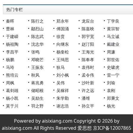
热门专栏
秦晖
陈行之
郑永年
龙应台
丁学良
曹林
鄢烈山
傅国涌
陈嘉映
黄宗智
于建嵘
陈志武
徐贲
郭宇宽
马立诚
杨祖陶
沈志华
向继东
赵汀阳
戴建业
李昌平
张鸣
杨奎松
王海光
周濂
杨鹏
邓晓芒
王缉思
陈奉孝
郭世佑
马玲
王振东
狄马
袁伟时
史啸虎
熊培云
秋风
刘小枫
孟令伟
雷一宁
周枫
蒋兆勇
吴伟
沙叶新
刘瑜
葛剑雄
储昭根
吴稼祥
许之远
袁刚
杨小凯
吴励生
朱学勤
潘维
郑秉文
莫于川
羽之野
谢志浩
孙立平
杨光
Powered by aisixiang.com Copyright © 2026 by
aisixiang.com All Rights Reserved 爱思想 京ICP备12007865