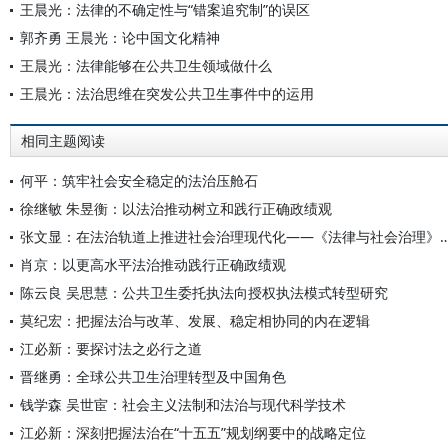
王晨光：法律的不确定性与“错案追究制”的误区
郭齐勇 王晨光：论中国文化精神
王晨光：法律能够在公共卫生领域做什么
王晨光：法治思维在突发公共卫生事件中的运用
相同主题阅读
何平：筑牢社会安全稳定的法治压舱石
徐继敏 朱昱衡：以法治推动树立和践行正确政绩观
张文显：在法治轨道上推进社会治理现代化——《法律与社会
肖京：以更高水平法治推动践行正确政绩观
陈云良 吴思慧：公共卫生委托执法向授权执法模式转型研究
莫纪宏：把握法治与改革、发展、稳定相协同的内在逻辑
江必新：要探讨法之必行之道
晋继勇：全球公共卫生治理转型及中国角色
钱学森 吴世宦：社会主义法制和法治与现代科学技术
江必新：深刻把握法治在“十五五”规划纲要中的战略定位