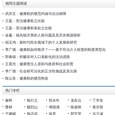
相同主题阅读
武亦文：健康权的规范内涵与法治保障
王磊：宪法健康权之比较
王磊：宪法健康权条款之比较
金嬴：福岛核灾害的人权问题及其历史根源探析
胡玉鸿：新时代民生视域下的个人发展权研究
李广德：健康权如何救济？——基于司法介入程度的制度类型化
郭春镇：积极应对人口老龄化的法治进路
王晨光：健康责任人原则与政府和社会职责
李广德：社会权司法化的正当性挑战及其出路
陈云良：健康权的规范构造
热门专栏
秦晖
陈行之
郑永年
龙应台
丁学良
曹林
鄢烈山
傅国涌
陈嘉映
黄宗智
于建嵘
陈志武
徐贲
郭宇宽
马立诚