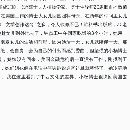
酿成悲剧。如Y院士夫人植物学家、博士生导师ZC患脑血栓致偏
嘱在美国工作的博士大女儿回国照料母亲。在两年的时间里女儿
、文学创作达4部之多，令人钦佩不已！谁料书出版后，ZC老
她趁女儿到外地去了，钟点工中午回家吃饭的3个小时，她用一
想拖累女儿的生活和前程，因为她活一天，女儿就陪伴一天。那
欲绝，会自责，会为自己的付出而感到委曲，但坚强的小杨博士
道，妹妹没有回来，美国金融危机后一直没有工作，刚找到工
上，她们姐妹俩在电话中痛哭诉说通宵达旦就释怀了。她冷静地
的”。我在这里看到了中西文化的差异。小杨博士很快回美国去