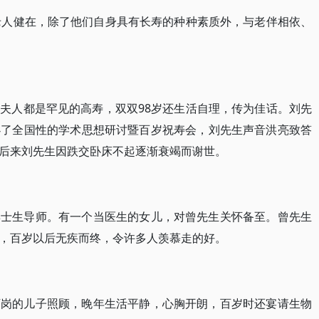
老人健在，除了他们自身具有长寿的种种素质外，与老伴相依、
夫人都是罕见的高寿，双双98岁还生活自理，传为佳话。刘先
办了全国性的学术思想研讨暨百岁祝寿会，刘先生声音洪亮致答
后来刘先生因跌交卧床不起逐渐衰竭而谢世。
博士生导师。有一个当医生的女儿，对曾先生关怀备至。曾先生
，百岁以后无疾而终，令许多人羡慕走的好。
下岗的儿子照顾，晚年生活平静，心胸开朗，百岁时还宴请生物