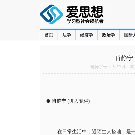
首页
法学
经济学
政治学
国际
肖静宁
选择字号：
大
中
小
本文
●
肖静宁
(
进入专栏
)
在日常生活中，遇陌生人搭讪，是