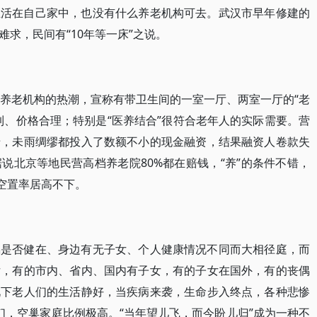
生活在自己家中，也没有什么养老机构可去。武汉市早年修建的
求，民间有“10年等一床”之说。
档养老机构的热潮，宣称有带卫生间的一室一厅、两室一厅的“老
到、价格合理；特别是“医养结合”很符合老年人的实际需要。营
老，未雨绸缪都投入了数额不小的现金融资，结果融资人卷款失
说北京等地民营高档养老院80%都在赔钱，“养”的条件不错，
空置率居高不下。
偶是否健在、身边有无子女、个人健康情况不同而大相径庭，而
女，有的市内、省内、国内有子女，有的子女在国外，有的丧偶
况下老人们的生活静好，当疾病来袭，生命步入终点，各种悲惨
们，空巢家庭比例极高。“当年望儿飞，而今盼儿归”成为一种不