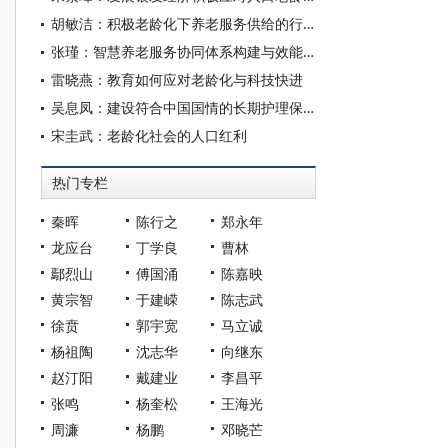
胡敏洁：积极老龄化下养老服务供给的行政法治应对
张瑾：智慧养老服务协同体系构建与效能升级
雷晓燕：教育如何应对老龄化与科技快进
吴息凤：建设符合中国国情的长期护理保险制度
宋圭武：老龄化社会的人口红利
热门专栏
秦晖
陈行之
郑永年
龙应台
丁学良
曹林
鄢烈山
傅国涌
陈嘉映
黄宗智
于建嵘
陈志武
徐贲
郭宇宽
马立诚
杨祖陶
沈志华
向继东
赵汀阳
戴建业
李昌平
张鸣
杨奎松
王海光
周濂
杨鹏
邓晓芒