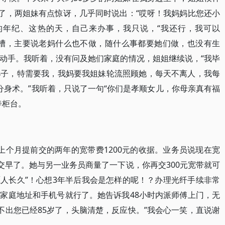
答了，两姐妹有点惊讶，几乎同时说出：“哎呀！我妈妈比您还小
的年纪、这热的天，自己来办事，我只说，“我还行，我可以
吐槽，主要说老妈什么也不做，随什么事都要她们做，也没有生
动手。我听着，没有问及她们家庭的情况，姐姐继续说，“我毕
孙子，特需要我，我妈要我姐妹轮流照顾她，每天不离人，我每
分身术。”我听着，只说了一句“你们是孝顺女儿，你母亲真有福
奔柜台。
上个月提前交的两年的宽带费1200元的收据。业务员说现在宽
交早了。她与另一业务员商量了一下说，你再交300元宽带就可
愿人长久”！心想3年半后我会是怎样的呢！？办理光纤手续非常
家庭地址和手机号就行了。她告诉我48小时内派师傅上门，无
不出您已经85岁了，头脑清楚，反应快。”我会心一笑，直说谢