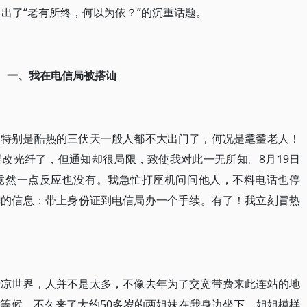
出了“老有所终，何以为依？”的沉重话题。
一、我在电信局被搭讪
，特别是酷热的三伏天一般人都不大出门了，何况是耄耋老人！
改光纤了，但通知却很局限，致使我对此一无所知。8月19日
竟然一点反应也没有。我急忙打座机问问他人，不料电话也停
糊的信息：带上身份证到电信局办一个手续。有了！我立刻冒热
清凉世界，人并不是太多，不像去年为了交宽带费来此连站的地
等候。不久来了大约50多岁的两姐妹在我身边坐下，姐姐模样