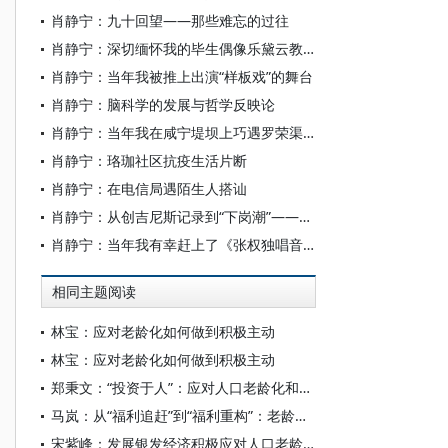
肖静宁：九十回望——那些难忘的过往
肖静宁：深切缅怀我的毕生偶像乐黛云教授
肖静宁：当年我被推上出演“样板戏”的舞台
肖静宁：脑科学的发展与哲学反映论
肖静宁：当年我在咸宁堤坝上巧遇罗荣渠——纪念著名历史学家罗荣渠先生逝世25周年
肖静宁：珞珈社区抗疫生活片断
肖静宁：在电信局遇陌生人搭讪
肖静宁：从创吉尼斯记录到“下岗潮”——评日本酒店机器人的命运
肖静宁：当年我有幸赶上了《张权独唱音乐会》
相同主题阅读
林宝：应对老龄化如何做到积极主动
林宝：应对老龄化如何做到积极主动
郑秉文：“投资于人”：应对人口老龄化和少子化的新范式——基于“投资家庭”的分析框架
马岚：从“福利追赶”到“福利重构”：老龄化社会的养老服务供给转型
宋紫峰：发展银发经济积极应对人口老龄化