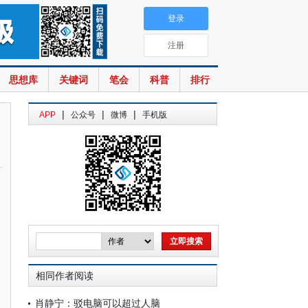
登录
注册
思想库
关键词
笔会
科普
排行
|
|
|
APP
公众号
微博
手机版
相同作者阅读
肖静宁：驳电脑可以超过人脑