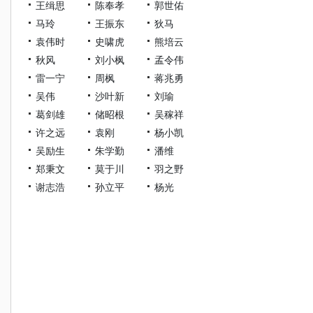
王缉思
陈奉孝
郭世佑
马玲
王振东
狄马
袁伟时
史啸虎
熊培云
秋风
刘小枫
孟令伟
雷一宁
周枫
蒋兆勇
吴伟
沙叶新
刘瑜
葛剑雄
储昭根
吴稼祥
许之远
袁刚
杨小凯
吴励生
朱学勤
潘维
郑秉文
莫于川
羽之野
谢志浩
孙立平
杨光