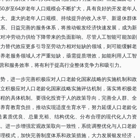
国60岁至64岁老年人口规模会不断扩大，具有良好的开发老年人
巨大。庞大的老年人口规模、持续提升的收入水平、新退休群体
体系、日益完善的服务体系，将推动银发经济快速发展，成为新
效对冲劳动力供给下降带来的负面影响。尽管人工智能可能加剧
动力替代效应更多引导至劳动力相对短缺的领域，则可能缓解老
，养老服务领域人才严重短缺，亟需提质增效，如能利用人工智
营和服务效率，将有利于提高行业整体竞争力和吸引力。
趋势，进一步完善积极应对人口老龄化国家战略的实施机制和政
建立积极应对人口老龄化国家战略实施评估机制，落实将积极老
过程的具体机制。要强化投资于人的政策导向，完善全人群、全
育养育教育负担，推动实现适度生育水平，努力延缓人口老龄化
造素质优良、总量充裕、结构优化、分布合理的现代化人力资
化。进一步增强宏观政策取向一致性，系统调整优化与人口老龄
治理模式，加快完善制度体系和政策措施，大力发展银发经济，