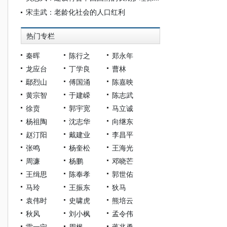
宋圭武：老龄化社会的人口红利
热门专栏
秦晖
陈行之
郑永年
龙应台
丁学良
曹林
鄢烈山
傅国涌
陈嘉映
黄宗智
于建嵘
陈志武
徐贲
郭宇宽
马立诚
杨祖陶
沈志华
向继东
赵汀阳
戴建业
李昌平
张鸣
杨奎松
王海光
周濂
杨鹏
邓晓芒
王缉思
陈奉孝
郭世佑
马玲
王振东
狄马
袁伟时
史啸虎
熊培云
秋风
刘小枫
孟令伟
雷一宁
周枫
蒋兆勇