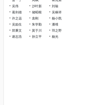
吴伟
沙叶新
刘瑜
葛剑雄
储昭根
吴稼祥
许之远
袁刚
杨小凯
吴励生
朱学勤
潘维
郑秉文
莫于川
羽之野
谢志浩
孙立平
杨光