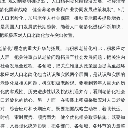
五五”规划纲要明确提出，“人口结构变化给经济发展、社会治理
老龄化国家战略，健全养老事业和产业协同发展政策机制”。5月
对人口老龄化，加强老年人社会保障，推动养老服务提质增效，
化是我国人口发展的长期趋势。随着人口老龄化进程不断加快，
把积极应对人口老龄化放在突出位置。
极老龄化”理念的重大升华与拓展。与积极老龄化相比，积极应对
全人群，把关注重点从老龄问题拓展至社会发展问题，把关注内
济社会发展全过程、各领域，把关注维度从政策层面提高至战略
积极应对人口老龄化包含认识和实践两个层面，是认识和实践的
口老龄化及相关问题，树立积极老龄观。要看到老年人巨大的历
龄化的客观性、历史进步性以及挑战机遇并存，看到老龄化社会
人口老龄化的信心。另一方面，在实践上积极采取应对人口老龄
应对、综合应对和长期应对。既要把握战略主动权，着眼长远、
利时机，审时度势、顺势而为，健全优化相关政策措施；既要加
支撑，又要强化统筹协调，把各部门、各领域、各环节的力量整