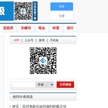
登录
注册
思想库
关键词
笔会
科普
排行
|
|
|
APP
公众号
微博
手机版
相同作者阅读
林宝：应对老龄化如何做到积极主动