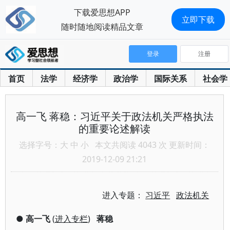
下载爱思想APP
立即下载
随时随地阅读精品文章
登录
注册
首页
法学
经济学
政治学
国际关系
社会学
高一飞 蒋稳：习近平关于政法机关严格执法
的重要论述解读
选择字号：
大
中
小
本文共阅读 4043 次 更新时间：
2019-12-09 21:21
进入专题：
习近平
政法机关
●
高一飞
(
进入专栏
)
蒋稳