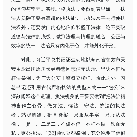
的信仰与坚守。实现严格执法，要做到表里如一，执
法人员除了要有高超的执法能力与执法水平去行使执
法权外，还要发自内心地信仰和坚守法律，绝不突破
道德与法律的底线，做到法理与情理的融合，公正与
效率的统一。法治只有内化于心，才能外化于形。
对此，习近平总书记还生动地以海南省东方市天
安乡派出所原所长吴春忠同志信守法治、坚决不徇私
枉法举例，为广大公安干警树立榜样。除此之外，习
总书记还引用古代严格执法的典型人物——“包公”来
深刻阐释这个道理。执法机关的干警要做到“把法治精
神当作主心骨，做知法、懂法、守法、护法的执法
者，站稳脚跟，挺直脊梁，只服从事实，只服从法
律，一是一、二是二，不偏不倚，不枉不纵，铁面无
私，秉公执法。”[33]通过这些举例，充分说明了信仰