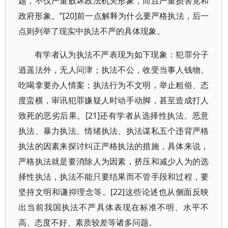
题，不仅严重败坏政法机关形象，而且严重损害党和
政府形象。”[20]前一点解释为什么要严格执法，后一
点则列举了现实中执法不严的具体现象。
有学者认为执法不严表现为如下现象：犯罪分子
逍遥法外，无人问津；执法不公，收受当事人钱物、
吃喝拿要办人情案；执法行为不文明，举止粗俗、态
度蛮横，审讯犯罪嫌疑人时动手动脚，甚至造成打人
致死的恶劣后果。[21]还有学者从选择性执法、恶意
执法、暴力执法、情绪执法、执法谋私五个违背严格
执法的因素来探讨纠正严格执法的措施，具体来说，
严格执法就是要消除人为因素，挤压和减少人为的选
择性执法，执法不能只要结果而不管手段和过程，要
坚持文明和谦抑理念等。[22]这些论述也从侧面反映
出当前我国执法不严具体表现在标准不明、水平不
高、态度不好、素质较差等诸多问题。