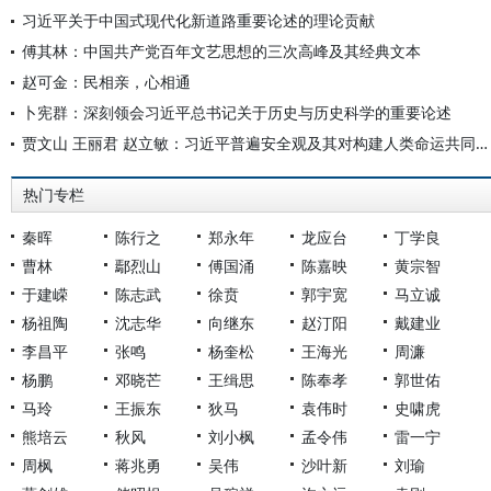
习近平关于中国式现代化新道路重要论述的理论贡献
傅其林：中国共产党百年文艺思想的三次高峰及其经典文本
赵可金：民相亲，心相通
卜宪群：深刻领会习近平总书记关于历史与历史科学的重要论述
贾文山 王丽君 赵立敏：习近平普遍安全观及其对构建人类命运共同体的意义
热门专栏
秦晖
陈行之
郑永年
龙应台
丁学良
曹林
鄢烈山
傅国涌
陈嘉映
黄宗智
于建嵘
陈志武
徐贲
郭宇宽
马立诚
杨祖陶
沈志华
向继东
赵汀阳
戴建业
李昌平
张鸣
杨奎松
王海光
周濂
杨鹏
邓晓芒
王缉思
陈奉孝
郭世佑
马玲
王振东
狄马
袁伟时
史啸虎
熊培云
秋风
刘小枫
孟令伟
雷一宁
周枫
蒋兆勇
吴伟
沙叶新
刘瑜