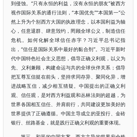
到侵蚀。“只有永恒的利益，没有永恒的朋友”被西方
视作国际关系的通行法则，“本国优先”“本国第一”公
然上升为个别西方大国的执政理念，以本国利益为轴
心，任意退群、肆意毁约，罔顾全球公义，制造信任
危机。如何化解全球信任赤字？习近平总书记指
出，“信任是国际关系中最好的黏合剂”。习近平新时
代中国特色社会主义思想，倡导正确义利观，以义为
先、义利兼顾，构建命运与共的全球伙伴关系；倡导
把互尊互信挺在前头，坚持求同存异、聚同化异，增
进战略互信，减少相互猜疑。中国提出的正确义利
观、信任观，是对西方利益观和丛林法则的超越，为
世界各国相互信任、并肩前行，共同建设更加美好的
世界提供了正确遵循。中国主导成立的亚投行、金砖
银行、丝路基金，就是践行正确义利观的重要体现。
第三，和平的中国方案。西方主导的世界安全秩