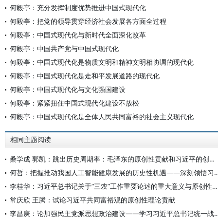
何毅亭：充分发挥制度优势推进中国式现代化
何毅亭：把党的领导贯穿经济社会发展各方面全过程
何毅亭：中国式现代化与新时代全面深化改革
何毅亭：中国共产党与中国式现代化
何毅亭：中国式现代化是物质文明和精神文明相协调的现代化
何毅亭：中国式现代化是走和平发展道路的现代化
何毅亭：中国式现代化与文化强国建设
何毅亭：紧紧扭住中国式现代化建设不放松
何毅亭：中国式现代化是全体人民共同富裕的社会主义现代化
相同主题阅读
桑学成 郭凯：跳出历史周期率：毛泽东的原创性贡献和习近平的创新性发展
何哲：把握推动我国人工智能健康发展的历史性机遇——深刻领悟习近平总
李桂华：习近平总书记关于“三农”工作重要论述的重大意义与原创性贡献
常庆欣 王腾：试论习近平共同富裕观的原创性理论贡献
李昌庚：论加强民主党派思想政治建设——学习习近平总