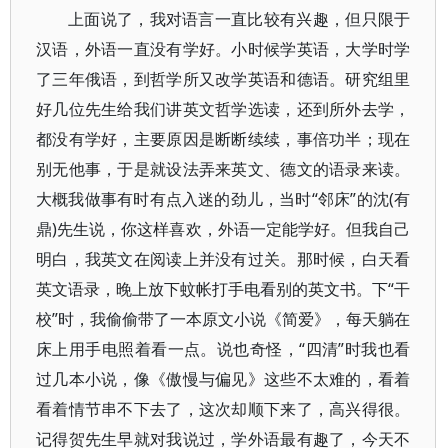
上面说了，我对语言一直比较有兴趣，但只限于
汉语，外语一直没有学好。小时候学英语，大学时学
了三年俄语，到哲学所又改学英语和德语。研究组里
好几位先生给我们讲英文哲学选读，还到所外去学，
都没有学好，主要原因是断断续续，事倍功半；现在
别无他事，于是就设法弄来英文、德文的语录来读。
大概我做事有时有点入迷的劲儿，当时“邻床”的沈(有
鼎)先生说，你这样喜欢，外语一定能学好。但我自己
明白，我英文在阅读上并没有过关。那时候，白天看
英文语录，晚上放下蚊帐打手电看别的英文书。下“干
校”时，我偷偷带了一本原文小说《简爱》，每天躺在
床上用手电照着看一点。说也奇怪，“四清”时我也看
过几本小说，像《傲慢与偏见》这些不太难的，看着
看着情节串不下去了，这次却顺下来了，高兴得很。
记得贺先生早就对我说过，学外语最有趣了，今天不