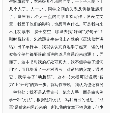
生纷纷转学，本来好几个班的同学，一下子只剩下十
几个人了。人一少，同学之间的关系反倒接近起来
了。班里有几个大一点的同学喜欢写作，发表过文
章，我受了他们的影响，也想写点什么。可是我向来
不用功读书，脑子空空，哪里去找“好词”“好句子”？
那时吕叔湘、朱德熙先生在报上连载的《语法修辞讲
话》出了单行本，我就认认真真地学了起来，读的时
候每个例句都要跟前后讲的道理联系起来想通了，弄
懂了。这本书对我的好处可真大，我不但学会了遣词
用字，而且培养了一种对语言、对逻辑的兴趣，通过
它，我学会了“动脑筋”。这本书大概可以说我“智
力”上“开窍”的第一步。就写作来说，我认为也还有另
一种好处：我不是从背古书、范文入手，而是由实例
学一种“方法”，根据这种方法，写我自己的意思，“成
语”是后来积累起来的，所以我的文章不够典雅，但少