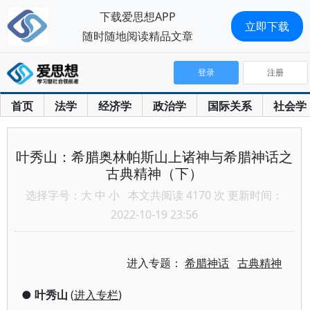
下载爱思想APP
立即下载
随时随地阅读精品文章
登录
注册
首页
法学
经济学
政治学
国际关系
社会学
叶秀山：希腊奥林帕斯山上诸神与希腊神话之
古典精神（下）
选择字号：
大
中
小
本文共阅读 4170 次 更新时间：
2022-10-19 23:56
进入专题：
希腊神话
古典精神
●
叶秀山
(
进入专栏
)