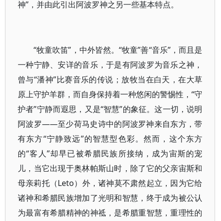
神”，并由此引出阿波罗神之另一些基本特点。
“牧童吹笛”，中外皆然。“牧童”善“音乐”，而且是
一种宁静、安详的音乐，于是有阿波罗为音乐之神，
曾与“潘神”比赛音乐的传说；放牧当在白天，在大草
原上守护羊群，而自身保持着一种悠闲的警惕性，“守
护者”宁静而遐思，又是“智慧”的象征。这一切，说明
阿波罗——至少荷马史诗中的阿波罗神来自东方，带
有东方“宁静致远”的智慧型色彩。然而，这个东方
的“客人”却早已被希腊民族所接纳，成为宙斯的宠
儿，当它出现于奥林帕斯山时，除了它的父亲宙斯和
母亲莉托（Leto）外，诸神莫不肃然起立，因为它给
诸神和希腊民族增加了光明和智慧，终于成为被公认
为最富有希腊精神的神祗，是希腊重智慧，重理性的