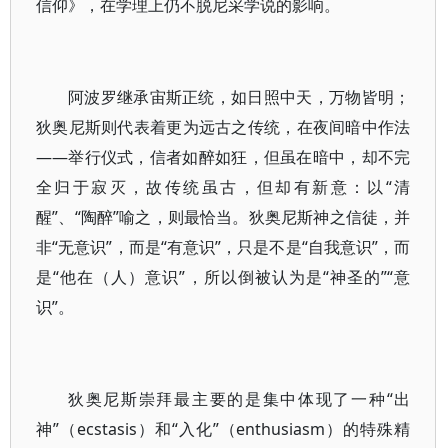
信仰》，在学理上仍不脱尼采学说的影响。
阿波罗继承宙斯正统，如日照中天，万物皆明；
狄奥尼斯则代表着更为远古之传统，在夜间暗中作法
——举行仪式，信者如醉如狂，但虽在暗中，却不完
全归于寂灭，故传统虽古，但却有新意：以“清
醒”、“陶醉”喻之，则最恰当。狄奥尼斯神之信徒，并
非“无意识”，而是“有意识”，只是不是“自我意识”，而
是“他在（人）意识”，所以倒被认为是“神圣的”“意
识”。
狄奥尼斯崇拜最主要的是集中体现了一种“出
神”（ecstasis）和“入化”（enthusiasm）的特殊精