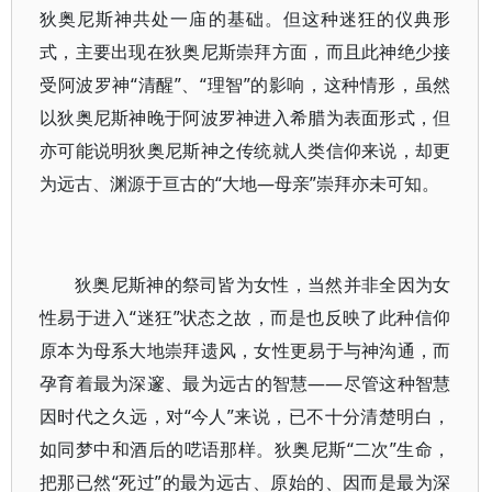
狄奥尼斯神共处一庙的基础。但这种迷狂的仪典形
式，主要出现在狄奥尼斯崇拜方面，而且此神绝少接
受阿波罗神“清醒”、“理智”的影响，这种情形，虽然
以狄奥尼斯神晚于阿波罗神进入希腊为表面形式，但
亦可能说明狄奥尼斯神之传统就人类信仰来说，却更
为远古、渊源于亘古的“大地—母亲”崇拜亦未可知。
狄奥尼斯神的祭司皆为女性，当然并非全因为女
性易于进入“迷狂”状态之故，而是也反映了此种信仰
原本为母系大地崇拜遗风，女性更易于与神沟通，而
孕育着最为深邃、最为远古的智慧——尽管这种智慧
因时代之久远，对“今人”来说，已不十分清楚明白，
如同梦中和酒后的呓语那样。狄奥尼斯“二次”生命，
把那已然“死过”的最为远古、原始的、因而是最为深