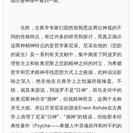
德尔斐神庙中看到一斑。
当然，古典学专家们固然很熟悉这两位神祗的不
同的性格特点，有过许多的研究和探讨，而真正揭示
这两种精神特点的是哲学家尼采。尼采在他的《悲剧
的诞生》及一系列有关文献中，集中阐发了阿波罗的
理智主义和狄奥尼斯之悲剧精神之间的对立，为希腊
哲学和艺术精神寻找思想方式上之根据，此种说法影
响之深入，绝非他在古典学上之纰漏所能掩盖。不
错，就其来源说，阿波罗不是“日神”，荷马史诗中的
狄奥尼斯神亦非“酒神”，但就精神而言，这两个名称
并无大错。所以尽管尼采的朋友Erwin Rohde在古典
学上清理了尼采“日神”、“酒神”的错误，但他那本经
典性著作《Psyche——希腊人中灵魂崇拜和对不朽的