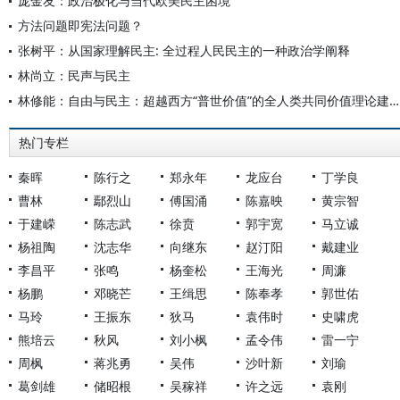
庞金友：政治极化与当代欧美民主困境
方法问题即宪法问题？
张树平：从国家理解民主: 全过程人民民主的一种政治学阐释
林尚立：民声与民主
林修能：自由与民主：超越西方“普世价值”的全人类共同价值理论建构初探
热门专栏
秦晖
陈行之
郑永年
龙应台
丁学良
曹林
鄢烈山
傅国涌
陈嘉映
黄宗智
于建嵘
陈志武
徐贲
郭宇宽
马立诚
杨祖陶
沈志华
向继东
赵汀阳
戴建业
李昌平
张鸣
杨奎松
王海光
周濂
杨鹏
邓晓芒
王缉思
陈奉孝
郭世佑
马玲
王振东
狄马
袁伟时
史啸虎
熊培云
秋风
刘小枫
孟令伟
雷一宁
周枫
蒋兆勇
吴伟
沙叶新
刘瑜
葛剑雄
储昭根
吴稼祥
许之远
袁刚