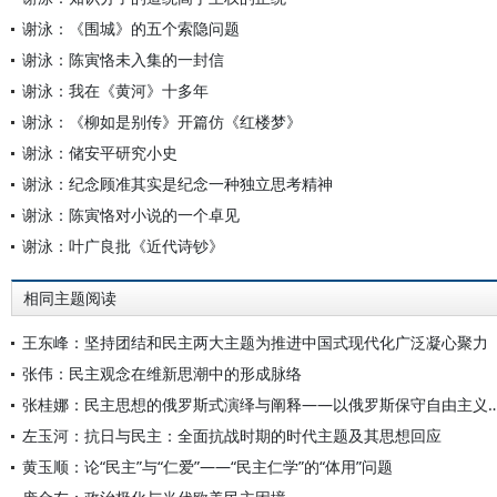
谢泳：《围城》的五个索隐问题
谢泳：陈寅恪未入集的一封信
谢泳：我在《黄河》十多年
谢泳：《柳如是别传》开篇仿《红楼梦》
谢泳：储安平研究小史
谢泳：纪念顾准其实是纪念一种独立思考精神
谢泳：陈寅恪对小说的一个卓见
谢泳：叶广良批《近代诗钞》
相同主题阅读
王东峰：坚持团结和民主两大主题为推进中国式现代化广泛凝心聚力
张伟：民主观念在维新思潮中的形成脉络
张桂娜：民主思想的俄罗斯式演绎与阐释——以俄罗斯
左玉河：抗日与民主：全面抗战时期的时代主题及其思想回应
黄玉顺：论“民主”与“仁爱”——“民主仁学”的“体用”问题