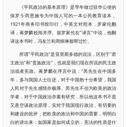
《平民政治的基本原理》是早年做过驻华公使的
保罗·S·芮恩施专为中国人写的一本公民教育读本，
1921年商务印书馆印行，中英文对照本，罗家伦翻
译，蒋梦麟校阅并序。据罗家伦在"译言"中说，他翻
译这本书时，冯友兰和周炳琳都帮过忙。
所谓"平民政治"是亚里斯多德的说法，区别于"君
主政治"和"贵族政治"，也就是我们现在所说的民主政
治或者宪政。蒋梦麟在序言中说："芮先生在中国多
年，多与我国人士往还，对于中国抱十分希望，我国
人民对于先生感情亦极厚。芮先生不但为欧美的政治
学者，对于中国政治亦素有研究，所以他这本书不是
又悬空谈政治原理，实对于我国现行政治，有切要的
和建设的批评，把欧美的政治和中国的需要，明明白
白的讲出来：如国家是如何成立的，宪法的性质是什