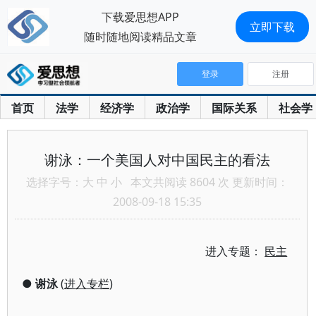
下载爱思想APP
立即下载
随时随地阅读精品文章
登录
注册
首页
法学
经济学
政治学
国际关系
社会学
谢泳：一个美国人对中国民主的看法
选择字号：
大
中
小
本文共阅读 8604 次 更新时间：
2008-09-18 15:35
进入专题：
民主
●
谢泳
(
进入专栏
)