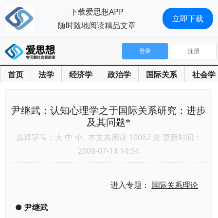
下载爱思想APP
立即下载
随时随地阅读精品文章
登录
注册
首页
法学
经济学
政治学
国际关系
社会学
尹继武：认知心理学之于国际关系研究：进步
及其问题*
选择字号：
大
中
小
本文共阅读 10062 次 更新时间：
2008-07-14 14:34
进入专题：
国际关系理论
●
尹继武