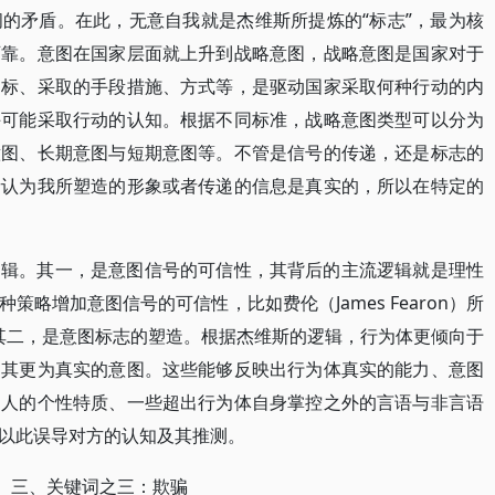
的矛盾。在此，无意自我就是杰维斯所提炼的“标志”，最为核
可靠。意图在国家层面就上升到战略意图，战略意图是国家对于
目标、采取的手段措施、方式等，是驱动国家采取何种行动的内
手可能采取行动的认知。根据不同标准，战略意图类型可以分为
意图、长期意图与短期意图等。不管是信号的传递，还是标志的
者认为我所塑造的形象或者传递的信息是真实的，所以在特定的
逻辑。其一，是意图信号的可信性，其背后的主流逻辑就是理性
略增加意图信号的可信性，比如费伦（James Fearon）所
。其二，是意图标志的塑造。根据杰维斯的逻辑，行为体更倾向于
测其更为真实的意图。这些能够反映出行为体真实的能力、意图
导人的个性特质、一些超出行为体自身掌控之外的言语与非言语
以此误导对方的认知及其推测。
三、关键词之三：欺骗