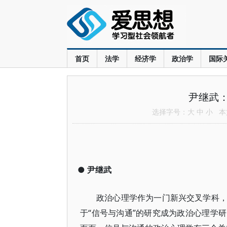
首页
法学
经济学
政治学
国际
尹继武
选择字号：
大
中
小
本文
●
尹继武
政治心理学作为一门新兴交叉学科
于“信号与沟通”的研究成为政治心理学