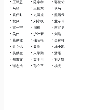
王缉思
陈奉孝
郭世佑
马玲
王振东
狄马
袁伟时
史啸虎
熊培云
秋风
刘小枫
孟令伟
雷一宁
周枫
蒋兆勇
吴伟
沙叶新
刘瑜
葛剑雄
储昭根
吴稼祥
许之远
袁刚
杨小凯
吴励生
朱学勤
潘维
郑秉文
莫于川
羽之野
谢志浩
孙立平
杨光