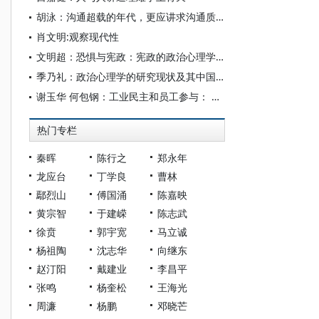
胡泳：沟通超载的年代，更应讲求沟通质量
肖文明:观察现代性
文明超：恐惧与宪政：宪政的政治心理学基础
季乃礼：政治心理学的研究现状及其中国化
谢玉华 何包钢：工业民主和员工参与： 一个永恒的话题
热门专栏
秦晖
陈行之
郑永年
龙应台
丁学良
曹林
鄢烈山
傅国涌
陈嘉映
黄宗智
于建嵘
陈志武
徐贲
郭宇宽
马立诚
杨祖陶
沈志华
向继东
赵汀阳
戴建业
李昌平
张鸣
杨奎松
王海光
周濂
杨鹏
邓晓芒