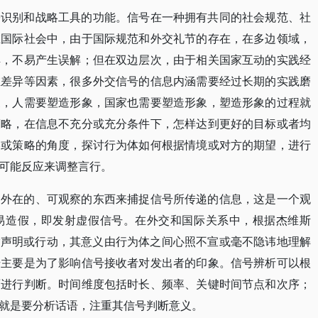
份识别和战略工具的功能。信号在一种拥有共同的社会规范、社
在国际社会中，由于国际规范和外交礼节的存在，在多边领域，
解，不易产生误解；但在双边层次，由于相关国家互动的实践经
维差异等因素，很多外交信号的信息内涵需要经过长期的实践磨
象，人需要塑造形象，国家也需要塑造形象，塑造形象的过程就
策略，在信息不充分或充分条件下，怎样达到更好的目标或者均
略或策略的角度，探讨行为体如何根据情境或对方的期望，进行
可能反应来调整言行。
过外在的、可观察的东西来捕捉信号所传递的信息，这是一个观
易造假，即发射虚假信号。在外交和国际关系中，根据杰维斯
交信号是指声明或行动，其意义由行为体之间心照不宣或毫不隐讳地理解
号主要是为了影响信号接收者对发出者的印象。信号辨析可以根
面进行判断。时间维度包括时长、频率、关键时间节点和次序；
就是要分析话语，注重其信号判断意义。