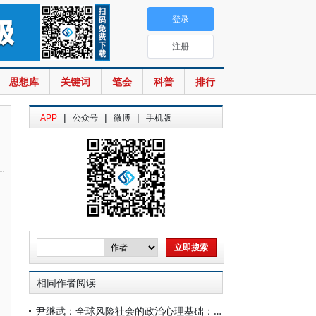
登录
注册
思想库
关键词
笔会
科普
排行
|
|
|
APP
公众号
微博
手机版
相同作者阅读
尹继武：全球风险社会的政治心理基础：一项理论性的探索