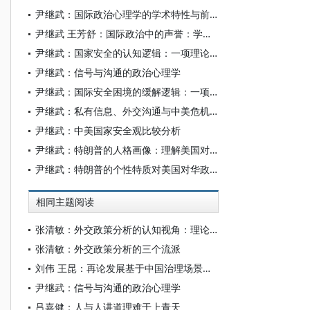
尹继武：国际政治心理学的学术特性与前沿议题
尹继武 王芳舒：国际政治中的声誉：学术流变、理论逻辑与前沿展望
尹继武：国家安全的认知逻辑：一项理论性分析
尹继武：信号与沟通的政治心理学
尹继武：国际安全困境的缓解逻辑：一项理论比较分析
尹继武：私有信息、外交沟通与中美危机升级
尹继武：中美国家安全观比较分析
尹继武：特朗普的人格画像：理解美国对外政策的微观基础
尹继武：特朗普的个性特质对美国对华政策的影响分析
相同主题阅读
张清敏：外交政策分析的认知视角：理论与方法
张清敏：外交政策分析的三个流派
刘伟 王昆：再论发展基于中国治理场景的政治心理学
尹继武：信号与沟通的政治心理学
吕嘉健：人与人讲道理难于上青天