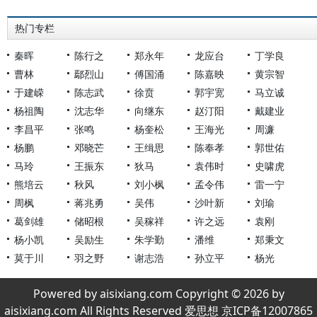
热门专栏
秦晖
陈行之
郑永年
龙应台
丁学良
曹林
鄢烈山
傅国涌
陈嘉映
黄宗智
于建嵘
陈志武
徐贲
郭宇宽
马立诚
杨祖陶
沈志华
向继东
赵汀阳
戴建业
李昌平
张鸣
杨奎松
王海光
周濂
杨鹏
邓晓芒
王缉思
陈奉孝
郭世佑
马玲
王振东
狄马
袁伟时
史啸虎
熊培云
秋风
刘小枫
孟令伟
雷一宁
周枫
蒋兆勇
吴伟
沙叶新
刘瑜
葛剑雄
储昭根
吴稼祥
许之远
袁刚
杨小凯
吴励生
朱学勤
潘维
郑秉文
莫于川
羽之野
谢志浩
孙立平
杨光
Powered by aisixiang.com Copyright © 2026 by
aisixiang.com All Rights Reserved 爱思想 京ICP备12007865