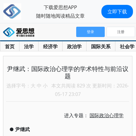
下载爱思想APP
立即下载
随时随地阅读精品文章
登录
注册
首页
法学
经济学
政治学
国际关系
社会学
尹继武：国际政治心理学的学术特性与前沿议
题
选择字号：
大
中
小
本文共阅读 829 次 更新时间：2026-
05-17 23:07
进入专题：
国际政治心理学
●
尹继武