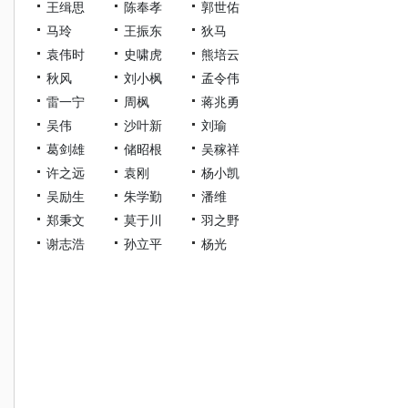
王缉思
陈奉孝
郭世佑
马玲
王振东
狄马
袁伟时
史啸虎
熊培云
秋风
刘小枫
孟令伟
雷一宁
周枫
蒋兆勇
吴伟
沙叶新
刘瑜
葛剑雄
储昭根
吴稼祥
许之远
袁刚
杨小凯
吴励生
朱学勤
潘维
郑秉文
莫于川
羽之野
谢志浩
孙立平
杨光