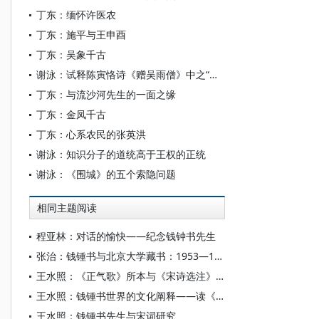
丁东：缅怀许医农
丁东：施平与王申酉
丁东：吴象千古
谢泳：试释陈寅恪诗《赠吴雨僧》中之“讵公”
丁东：与流沙河先生的一面之缘
丁东：金凤千古
丁东：心系农民的张英洪
谢泳：知识分子的道统高于王权的正统
谢泳：《围城》的五个索隐问题
相同主题阅读
程亚林：对话的愉快——纪念钱钟书先生
张治：钱锺书与北京大学藏书：1953—1955年的个人阅读史
王水照：《正气歌》所本与《宋诗选注》“钱氏手校增注本”
王水照：钱锺书世界的文化阐释——读《营造巴比塔的智者·钱锺书传》有感
王水照：钱锺书先生与宋词研究