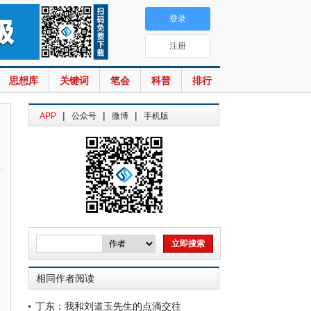
登录
注册
思想库
关键词
笔会
科普
排行
|
|
|
APP
公众号
微博
手机版
相同作者阅读
丁东：我和刘道玉先生的点滴交往