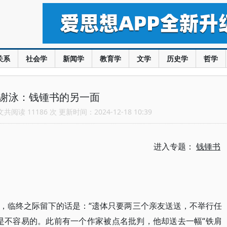
关系
社会学
新闻学
教育学
文学
历史学
哲学
 谢泳：钱锺书的另一面
阅读 11186 次 更新时间：2024-12-18 10:39
进入专题：
钱锺书
，临终之际留下的话是：“遗体只要两三个亲友送送，不举行任
是不容易的。此前有一个作家被点名批判，他却送去一幅“铁肩