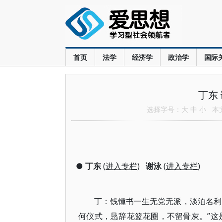
首页
法学
经济学
政治学
国际
丁东
选择字号：
大
中
小
本文共
●
丁东
(
进入专栏
)
谢泳
(
进入专栏
)
丁：钱锺书一生无党无派，淡泊名利
何仪式，恳辞花篮花圈，不留骨灰。”这