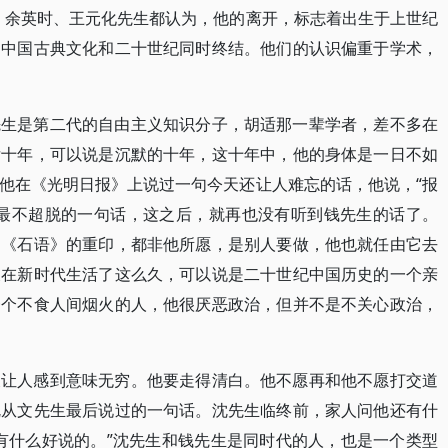
，余英时、王元化先生都认为，他的离开，标志着出生于上世纪
了中国古典文化和二十世纪同时终结。他们的认识偏重于学术，
先生是第二代的自由主义知识分子，胡适那一辈学者，差不多在
后十年，可以说是沉默的十年，这十年中，他的身体是一日不如
他在《光明日报》上说过一句今天还让人难忘的话，他说，“报
年最不超脱的一句话，这之后，就再也没有听到钱先生的话了。
，《石语》的重印，都非他所愿，是别人要做，他也就任由它去
又在新时代生活了这么久，可以说是二十世纪中国历史的一个亲
一个不食人间烟火的人，他很厌恶政治，但并不是不关心政治，
又让人感到意味无穷。他要走得清白。他不愿再和他不愿打交道
沈从文先生最后说过的一句话。沈先生临终前，家人问他还有什
有什么好说的。”沈先生和钱先生是同时代的人，也是一个类型