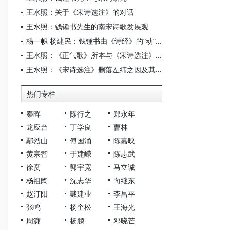
王水照：关于《宋诗选注》的对话
王水照：钱锺书先生的南宋诗歌发展观
杨一帜 杨建民：钱锺书由《诗经》的“动”“静”相映说起
王水照：《正气歌》所本与《宋诗选注》“钱氏手校增注本”
王水照：《宋诗选注》删落左纬之因及其他——初读《钱锺书手稿集·容安馆札记》
热门专栏
秦晖
陈行之
郑永年
龙应台
丁学良
曹林
鄢烈山
傅国涌
陈嘉映
黄宗智
于建嵘
陈志武
徐贲
郭宇宽
马立诚
杨祖陶
沈志华
向继东
赵汀阳
戴建业
李昌平
张鸣
杨奎松
王海光
周濂
杨鹏
邓晓芒