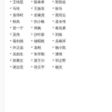
王缉思
陈奉孝
郭世佑
马玲
王振东
狄马
袁伟时
史啸虎
熊培云
秋风
刘小枫
孟令伟
雷一宁
周枫
蒋兆勇
吴伟
沙叶新
刘瑜
葛剑雄
储昭根
吴稼祥
许之远
袁刚
杨小凯
吴励生
朱学勤
潘维
郑秉文
莫于川
羽之野
谢志浩
孙立平
杨光