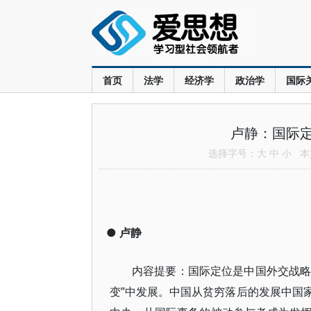
首页
法学
经济学
政治学
国际
卢静：国际
选择字号：
大
中
小
本文
●
卢静
内容提要：国际定位是中国外交战略
变”中发展。中国从贫穷落后的发展中国