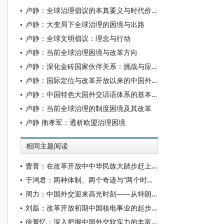
卢静：全球治理倡议的本真要义与时代价值
卢静：大变局下全球治理的困境与出路
卢静：全球文明倡议：理念与行动
卢静：当前全球治理困境与改革方向
卢静：深化金砖国家伙伴关系：挑战与应对
卢静：国际定位与改革开放以来的中国外交
卢静：中国特色大国外交话语体系的基本特征
卢静：当前全球治理的制度困境及其改革
卢静 衡孝军：透析欧盟治理困境
相同主题阅读
曹普：在改革开放中中华民族大踏步赶上时代——改革开放和社会主义现代化建设的伟大成就
于鸿君：两种体制、两个奇迹与“两个时期互不否定”
周力：中国外交迎来高光时刻——从特朗普访华看中美关系新定位与新气象
刘磊：改革开放初期中国核电事业的起步与中美核能合作
徐菁忆：深入把握中国外交软实力的丰富意蕴