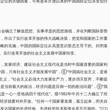
际定位的关键因素，可将改革开放以来的中国国际定位演变划分
中全会确立了解放思想、实事求是的思想路线，并在判断国际形势
上，作出了实行改革开放的伟大战略决策，把党和国家的工作重
战略的实施，中国的国际定位从高度意识形态主导下的、封闭落
、实行改革开放的社会主义发展中国家转变。
为，发展经济、建设社会主义现代化是当时中国最首要的国家利
中国，只有社会主义才能发展中国”，⑥“中国搞社会主义，是谁
主义，“社会主义必须大力发展生产力，逐步消灭贫穷，不断提
作是当前最大的政治，经济问题是压倒一切的政治问题”，⑨“我
是一心一意地搞四个现代化”。⑩1982年中共十二大确立了经
经济就要对外开放。“任何一个国家要发展，孤立起来，闭关自
达国家的先进经验、先进科学技术和资金是不可能的。”(11)