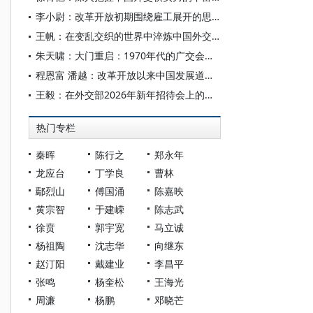
李小尉：改革开放初期围绕雇工展开的思想论争及其意义
王帆：在变乱交织的世界中淬炼中国外交的亮色
朱天啸：大门重启：1970年代的广交会与中美贸易
程恩富 潘越：改革开放以来中国发展道路的经济实践、历史经验与未来进路
王毅：在外交部2026年新年招待会上的致辞
热门专栏
秦晖
陈行之
郑永年
龙应台
丁学良
曹林
鄢烈山
傅国涌
陈嘉映
黄宗智
于建嵘
陈志武
徐贲
郭宇宽
马立诚
杨祖陶
沈志华
向继东
赵汀阳
戴建业
李昌平
张鸣
杨奎松
王海光
周濂
杨鹏
邓晓芒