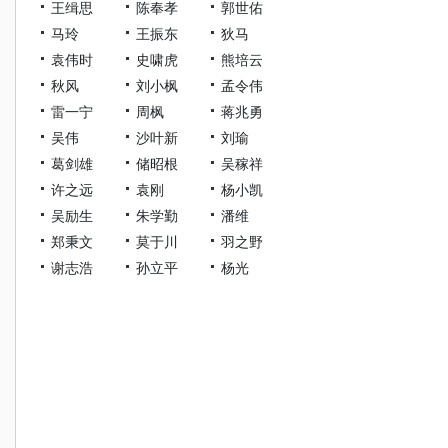
王缉思
陈奉孝
郭世佑
马玲
王振东
狄马
袁伟时
史啸虎
熊培云
秋风
刘小枫
孟令伟
雷一宁
周枫
蒋兆勇
吴伟
沙叶新
刘瑜
葛剑雄
储昭根
吴稼祥
许之远
袁刚
杨小凯
吴励生
朱学勤
潘维
郑秉文
莫于川
羽之野
谢志浩
孙立平
杨光