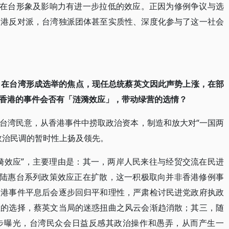
”在台形象及影响力有进一步拉低的效应。正因为修例争议与选
香港反对派，台湾独派团体甚至实质性、深度化参与了这一社会
件，在台湾形成选举的焦点，现任总统蔡英文因此声势上涨，在部
香港的事件会否有「涟漪效应」，带动绿营的选情？
台湾民意，从香港事件中捞取政治资本，制造和放大对“一国两
政治民调的暂时性上扬及领先。
漪效应”，主要理由是：其一，两岸人民来往与经贸交流在民进
大陆惠台系列政策效应正在扩散，这一积极取向并非香港修例事
香港事件平息后会逐步回归平和理性，严肃检讨民进党政府执政
性的选择，蔡英文当局的迷惑扭曲之风云会渐趋消散；其三，随
步曝光，台湾民众会日益反感其政治操作和愚弄，从而产生一