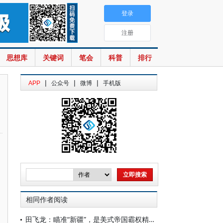
登录
注册
思想库
关键词
笔会
科普
排行
|
|
|
APP
公众号
微博
手机版
相同作者阅读
田飞龙：瞄准“新疆”，是美式帝国霸权精心酝酿的专项行动