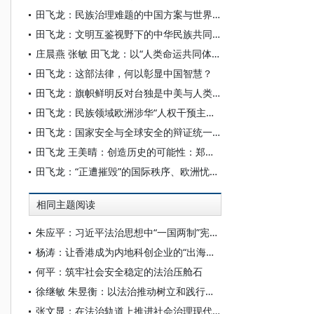
田飞龙：民族治理难题的中国方案与世界意义
田飞龙：文明互鉴视野下的中华民族共同体人权观及其世界意义
庄晨燕 张敏 田飞龙：以“人类命运共同体”为主线构建世界民族研究自主知识体系
田飞龙：这部法律，何以彰显中国智慧？
田飞龙：旗帜鲜明反对台独是中美与人类共同利益所系
田飞龙：民族领域欧洲涉华“人权干预主义”不可取、不可行
田飞龙：国家安全与全球安全的辩证统一及其中国特色
田飞龙 王美晴：创造历史的可能性：郑丽文访陆的国家统一进步意义
田飞龙：“正遭摧毁”的国际秩序、欧洲忧思与中国角色
相同主题阅读
朱应平：习近平法治思想中“一国两制”宪制理论探析——以香港澳门特区依法治理为例
杨涛：让香港成为内地科创企业的“出海门户”
何平：筑牢社会安全稳定的法治压舱石
徐继敏 朱昱衡：以法治推动树立和践行正确政绩观
张文显：在法治轨道上推进社会治理现代化——《法律与社会治理》 卷首语 （代）