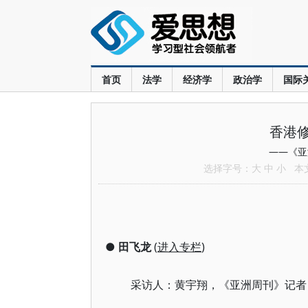
首页
法学
经济学
政治学
国际
香港
——《亚
选择字号：
大
中
小
本文共
●
田飞龙
(
进入专栏
)
采访人：黄宇翔，《亚洲周刊》记者