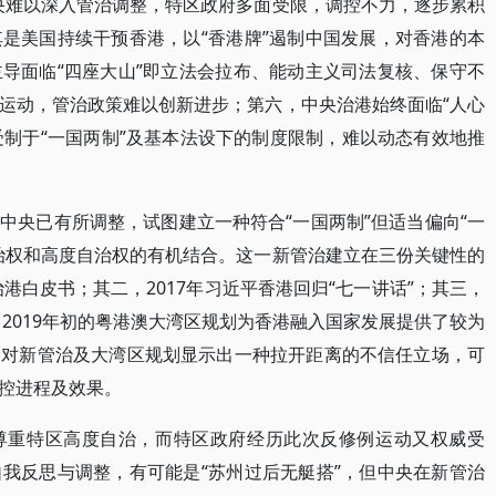
央难以深入管治调整，特区政府多面受限，调控不力，逐步累积
是美国持续干预香港，以“香港牌”遏制中国发展，对香港的本
导面临“四座大山”即立法会拉布、能动主义司法复核、保守不
运动，管治政策难以创新进步；第六，中央治港始终面临“人心
受制于“一国两制”及基本法设下的制度限制，难以动态有效地推
中央已有所调整，试图建立一种符合“一国两制”但适当偏向“一
治权和高度自治权的有机结合。这一新管治建立在三份关键性的
治港白皮书；其二，2017年习近平香港回归“七一讲话”；其三，
，2019年初的粤港澳大湾区规划为香港融入国家发展提供了较为
动对新管治及大湾区规划显示出一种拉开距离的不信任立场，可
策调控进程及效果。
尊重特区高度自治，而特区政府经历此次反修例运动又权威受
我反思与调整，有可能是“苏州过后无艇搭”，但中央在新管治