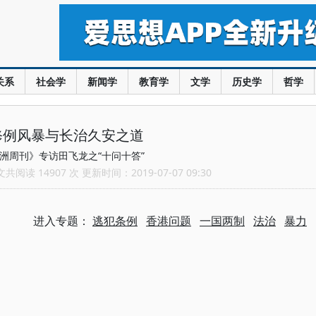
关系
社会学
新闻学
教育学
文学
历史学
哲学
修例风暴与长治久安之道
洲周刊》专访田飞龙之“十问十答”
阅读 14907 次 更新时间：2019-07-07 09:30
进入专题：
逃犯条例
香港问题
一国两制
法治
暴力