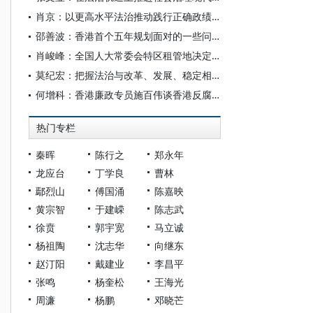
肖京：以更高水平法治推动践行正确政绩观
邵善波：香港首个五年规划面对的一些问题
肖峻峰：全国人大常委会特区租管地决定的宪法基础
莫纪宏：把握法治与改革、发展、稳定相协同的内在逻辑
何增科：香港廉政专员施百伟谈香港反腐败的成功经验
热门专栏
秦晖
陈行之
郑永年
龙应台
丁学良
曹林
鄢烈山
傅国涌
陈嘉映
黄宗智
于建嵘
陈志武
徐贲
郭宇宽
马立诚
杨祖陶
沈志华
向继东
赵汀阳
戴建业
李昌平
张鸣
杨奎松
王海光
周濂
杨鹏
邓晓芒