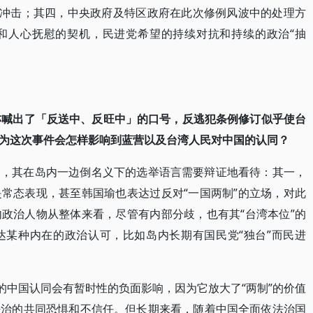
向冲击；其四，中央政府及特区政府在此次修例风波中的处理方
和人心抚慰的契机，民进党希望的持续对抗和持续的政治“抽
，亦喊出了「反送中、反旺中」的口号，反逃犯条例修订似乎使台
为这次事件会怎样影响到蓝营以及台湾人民对中国的认同？
物，其在岛内一边倒名义下的选举语言需要辩证地看待：其一，
常态表现，甚至韩国瑜也表达过反对“一国两制”的立场，对此
政治人物从整体来看，尽管有内部分歧，也有其“台湾本位”的
达某种内在的政治认可，比如岛内长期有国民党“独台”而民进
中国认同会有暂时性的负面影响，因为它放大了“两制”的价值
法治的共同恐惧和不信任。但长期来看，随着中国全面依法治国