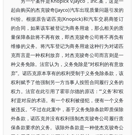
另一个案件是Knopick v.Jayco，Inc.案，这是一
起由购买的杰克骏奇(Jayco)汽车出现质量问题引发的
纠纷。根据原告诺匹克(Knopick)和汽车交易商签订
的合同，如果该车被登记为商务用途，那么相关的质
量保障条款将不再有效，即杰克骏奇公司将不再负有
维修的义务。将汽车登记为商务用途这种行为对诺匹
克而言是一种权利放弃，对杰克骏奇公司而言则是一
种义务免除。法官认为，义务免除是“对权利的有意放
弃”。诺匹克原本享有的权利受制于义务免除条款，该
权利赋予了他强制另一方当事人按照合同履行义务的
权力。法官在此引用了霍菲尔德的原话：“‘义务’和‘权
利’是对应的术语。有一个权利被侵犯，便有一个义务
被违反。”不过在此案中，基于义务免除条款即质保除
外条款，诺匹克并没有权利强制杰克骏奇公司履行质
保条款要求的义务。该除外条款是一种使杰克骏奇公