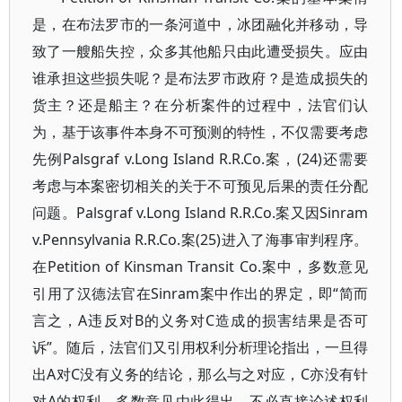
是，在布法罗市的一条河道中，冰团融化并移动，导
致了一艘船失控，众多其他船只由此遭受损失。应由
谁承担这些损失呢？是布法罗市政府？是造成损失的
货主？还是船主？在分析案件的过程中，法官们认
为，基于该事件本身不可预测的特性，不仅需要考虑
先例Palsgraf v.Long Island R.R.Co.案，(24)还需要
考虑与本案密切相关的关于不可预见后果的责任分配
问题。Palsgraf v.Long Island R.R.Co.案又因Sinram
v.Pennsylvania R.R.Co.案(25)进入了海事审判程序。
在Petition of Kinsman Transit Co.案中，多数意见
引用了汉德法官在Sinram案中作出的界定，即“简而
言之，A违反对B的义务对C造成的损害结果是否可
诉”。随后，法官们又引用权利分析理论指出，一旦得
出A对C没有义务的结论，那么与之对应，C亦没有针
对A的权利。多数意见由此得出，不必直接论述权利