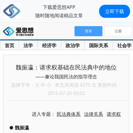
下载爱思想APP
立即下载
随时随地阅读精品文章
登录
注册
首页
法学
经济学
政治学
国际关系
社会学
魏振瀛：请求权基础在民法典中的地位
——兼论我国民法的指导理念
选择字号：
大
中
小
本文共阅读 4275 次 更新时间：
2015-07-20 00:02
进入专题：
民法典体系
法律关系
请求权
●
魏振瀛