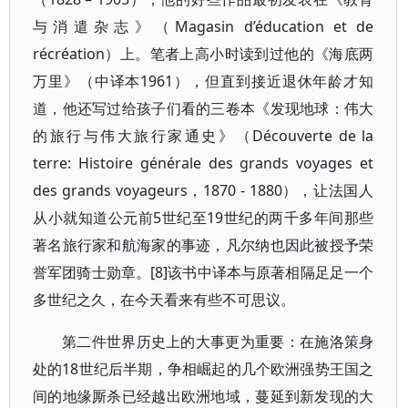
与消遣杂志》（Magasin d’éducation et de
récréation）上。笔者上高小时读到过他的《海底两
万里》（中译本1961），但直到接近退休年龄才知
道，他还写过给孩子们看的三卷本《发现地球：伟大
的旅行与伟大旅行家通史》（Découverte de la
terre: Histoire générale des grands voyages et
des grands voyageurs，1870 - 1880），让法国人
从小就知道公元前5世纪至19世纪的两千多年间那些
著名旅行家和航海家的事迹，凡尔纳也因此被授予荣
誉军团骑士勋章。[8]该书中译本与原著相隔足足一个
多世纪之久，在今天看来有些不可思议。
第二件世界历史上的大事更为重要：在施洛策身
处的18世纪后半期，争相崛起的几个欧洲强势王国之
间的地缘厮杀已经越出欧洲地域，蔓延到新发现的大