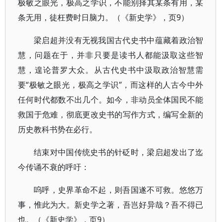
极敏之眼光，极高之学识，不能别择其某条有用，某
条无用，徒枉费时日脑力。（《新史学》，页9）
梁启超并没有无视我国古代史书中蕴藏着政治智
慧，问题在于，并非只要是读书人都能汲取这些智
慧，遑论普罗大众。从古代史书中汲取政治智慧需
要“极敏之眼光，极高之学识”，而这样的人古今中外
任何时代都数不出几个。如今，非动员全体国民不能
救国于危难，彻底更改史书的写作方式，编写全新的
历史教科书势在必行。
结束对中国传统史书的针砭时，梁启超发出了迄
今传诵不衰的呼吁：
呜呼，史界革命不起，则吾国遂不可救。悠悠万
事，惟此为大。新史学之著，吾岂好异哉？吾不得已
也。（《新史学》，页9）