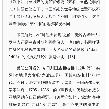
《汉书》乃至以降的历代官修史书来看，当然绝非如
此！问题仅仅在于，中国所处的世界地缘位置不仅不
同于希腊人和罗马人，甚至也不同于阿拉伯人，这意
味着“国族相结相排”的地缘状况不同。
即便如此，在“地理大发现”之前，无论古希腊人-
罗马人还是中古时期的阿拉伯人，他们的史书同样受
自身的地缘视野限制——大名鼎鼎的赫勒敦（1332 -
1406）的《历史绪论》就是证明。[18]
梁任公所说的“今日则国族相结相排之时代”，实
际指“地理大发现”之后出现的“国族相结相排”的时
代。不过，即便在19世纪晚期，普鲁士王国的伟大史
学家兰克（1795 - 1886）的《世界史》仍然没有把东
亚地区纳入自己的视野。[19]尽管如此，“叙述”各种
族盛衰兴亡“之迹”和“之故”，是兰克史学的基本原