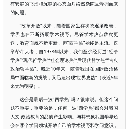
有安静的书桌和沉静的心态面对纷然杂陈且蜂拥而来
的问题。
“改革开放”以来，随着国家生存状态逐渐改善，
学界也在不断拓展学术视野。尽管学术热点数次更
迭，教育面貌不断更新，但“西学热”始终是主流。仅
举荦荦大者，自1978年以来，我们至少经历过“经济
学热”“现代哲学热”“社会理论热”“后现代哲学热”“古典
政治哲学热”。晚近10年来，随着我国在国际政治格
局中面临新的挑战，又迅速出现“世界史热”（晚近5年
来尤为明显）。
这会是最后一波“西学热”吗？很难说。但这个问
题不重要，重要的是，任何一波“西学热”都会对我国
人文-政治教育的品质产生影响。与其想象我国学界还
会在哪个学问领域开放自己的学术视野和学问意识，