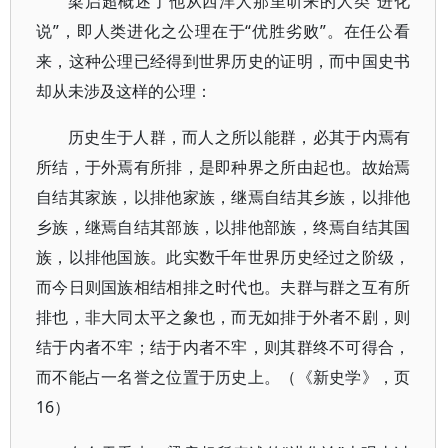
梁启超概述了他从西洋人那里听来的人类“进化
说”，即人类进化之公理在于“优胜劣败”。在任公看
来，这种公理已经得到世界历史的证明，而中国史书
却从未涉及这样的公理：
历史生于人群，而人之所以能群，必其于内焉有
所结，于外焉有所排，是即种界之所由起也。故始焉
自结其家族，以排他家族，继焉自结其乡族，以排他
乡族，继焉自结其部族，以排他部族，终焉自结其国
族，以排他国族。此实数千年世界历史经过之阶级，
而今日则国族相结相排之时代也。夫群与群之互有所
排也，非大同太平之象也，而无如排于外者不剧，则
结于内者不牢；结于内者不牢，则其群终不可得合，
而不能占一名誉之位置于历史上。（《新史学》，页
16）