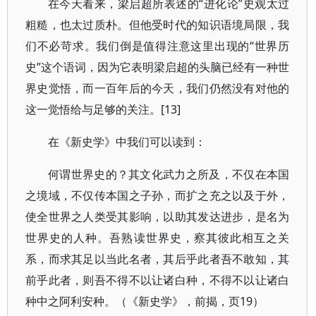
在今天看来，梁启超所表述的“进化论”史观太过
粗糙，也太过质朴。但他受时代的知识语境局限，我
们不必苛求。我们倒是值得注意这里出现的“世界历
史”这个语词，因为它表明梁启超的头脑已经有一种世
界史觉悟，而一百年后的今天，我们仍然没有对他的
这一觉悟给与足够的关注。[13]
在《新史学》中我们可以读到：
何谓世界史的？其文化武力之所及，不仅在本国
之境域，不仅传本国之子孙，而扩之充之以及于外，
使全世界之人类受其影响，以助其发达进步，是名为
世界史的人种。吾熟读世界史，察其彼此相互之关
系，而求其足以当此名者，其后乎此者吾不敢知，其
前乎此者，则吾不得不以让诸白种，不得不以让诸白
种中之阿利安种。（《新史学》，前揭，页19）