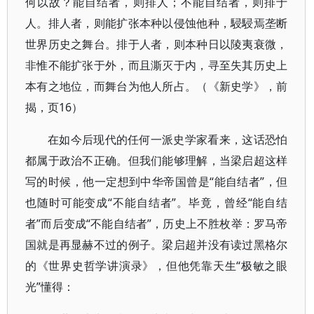
何以故？能自结者，则排人；不能自结者，则排于
人。排人者，则能扩张本种以侵蚀他种，駸駸焉垄断
世界历史之舞台。排于人者，则本种日以陵夷衰微，
非惟不能扩张于外，而且澌灭于内，寻至失其历史上
本有之地位，而舞台为他人所占。（《新史学》，前
揭，页16）
在如今后现代的任何一派史学家看来，这话恐怕
都属于政治不正确。但我们能够理解，当梁启超这样
写的时候，他一定想到中华帝国曾是“能自结者”，但
也随时可能变成“不能自结者”。毕竟，曾经“能自结
者”而后变成“不能自结者”，历史上不胜枚举：罗马帝
国就是再显赫不过的例子。梁启超并没有读过黑格尔
的《世界史哲学讲演录》，但他凭靠天生“极敏之眼
光”懂得：