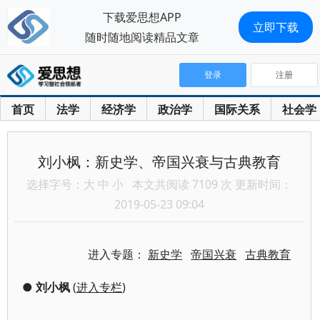
下载爱思想APP
立即下载
随时随地阅读精品文章
登录
注册
首页
法学
经济学
政治学
国际关系
社会学
刘小枫：新史学、帝国兴衰与古典教育
选择字号：
大
中
小
本文共阅读 7109 次 更新时间：
2019-05-23 09:04
进入专题：
新史学
帝国兴衰
古典教育
●
刘小枫
(
进入专栏
)