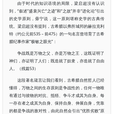
由于时代的知识语境的局限，梁启超没有认识
到，“叙述”盛衰兴亡“之迹”和“之故”并非“进化论”引出
的史学原则，毋宁说，这一原则堪称史学的古典传
统。梁启超没有提到，古希腊以弗所城邦的赫拉克利
特（约公元前535 – 前475）的一句名言曾培育了古希
腊纪事作家“极敏之眼光”：
争战既是万物之父，亦是万物之王，这既证明了
神们，亦证明了人们；既造就了奴隶，亦造就了自由
人。（残篇53）
这段著名箴言让我们看到，古希腊自然哲人已经
懂得，万物之间的生存原则是争战性的，任何一物唯
有通过与彼物的对抗、抵牾、争斗才成其为自身。每
一存在者之成其为自身、保持自身、伸展自身，凭靠
的都是争战的敌对性，由此自然会引出“优胜劣败”原