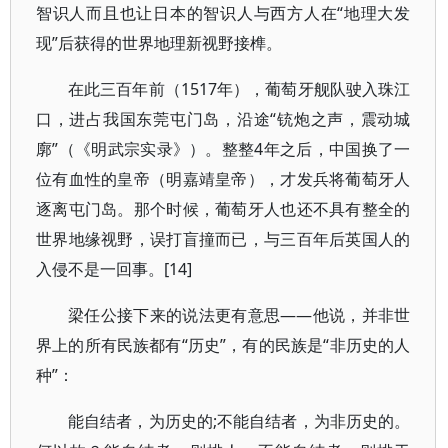
智识人而且也让日本的智识人与西方人在“地理大发
现”后获得的世界地理新视野接榫。
在此三百年前（1517年），葡萄牙舰队驶入珠江
口，进占我国东莞屯门岛，沿途“铳炮之声，震动城
廓”（《明武宗实录》）。整整4年之后，中国换了一
位有血性的皇帝（明嘉靖皇帝），才发兵将葡萄牙人
逐离屯门岛。那个时候，葡萄牙人也还不具有整全的
世界地缘视野，误打盲撞而已，与三百年后英国人的
入侵不是一回事。[14]
梁任公接下来的说法更有意思——他说，并非世
界上的所有民族都有“历史”，有的民族是“非历史的人
种”：
能自结者，为历史的;不能自结者，为非历史的。