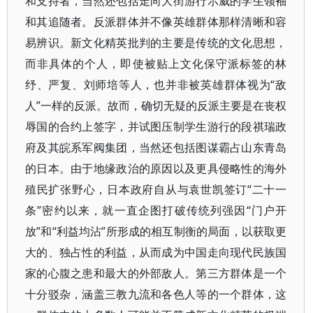
和支持者，当然还包括走向大街游行示威的学生领袖
和其追随者。反派群体并不像英雄群体那样清晰和容
易辨识。新文化精英批判的主要是传统的文化思想，
而非具体的个人，即使被贴上文化保守派标签的林
纾、严复、刘师培等人，也并非被英雄群体视为“敌
人”一样的反派。故而，确切无疑的反派主要是在丧权
辱国的合约上签字，并试图压制学生游行的段祺瑞政
府及其皖系军阀集团，当然还包括图谋霸占山东青岛
的日本。由于地缘政治的原因以及更具侵略性的海外
殖民扩张野心，日本政府自从与袁世凯签订“二十一
条”密约以来，就一直企图打破传统列强因“门户开
放”和“利益均沾”所形成的相互制衡的局面，以获取更
大的、独占性的利益，从而成为中国走向现代民族国
家的心腹之患和最大的外部敌人。第三方群体是一个
十分驳杂，涵盖三教九流和各色人等的一个群体，这