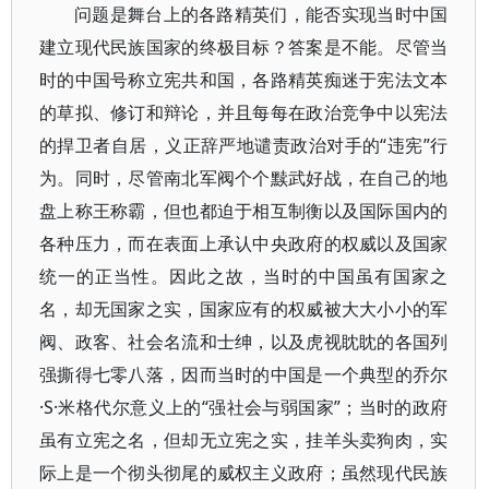
问题是舞台上的各路精英们，能否实现当时中国
建立现代民族国家的终极目标？答案是不能。尽管当
时的中国号称立宪共和国，各路精英痴迷于宪法文本
的草拟、修订和辩论，并且每每在政治竞争中以宪法
的捍卫者自居，义正辞严地谴责政治对手的“违宪”行
为。同时，尽管南北军阀个个黩武好战，在自己的地
盘上称王称霸，但也都迫于相互制衡以及国际国内的
各种压力，而在表面上承认中央政府的权威以及国家
统一的正当性。因此之故，当时的中国虽有国家之
名，却无国家之实，国家应有的权威被大大小小的军
阀、政客、社会名流和士绅，以及虎视眈眈的各国列
强撕得七零八落，因而当时的中国是一个典型的乔尔
·S·米格代尔意义上的“强社会与弱国家”；当时的政府
虽有立宪之名，但却无立宪之实，挂羊头卖狗肉，实
际上是一个彻头彻尾的威权主义政府；虽然现代民族