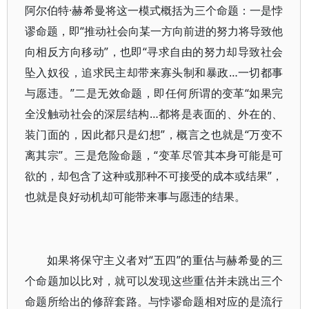
阿尔伯特·赫希曼将这一模式概括为三个命题：一是悖
谬命题，即“推动社会向某一方向前进的努力将导致他
向相反方向移动”，也即“寻求自由的努力却导致社会
坠入奴役，追求民主却带来寡头制和暴政…一切都事
与愿违。”二是无效命题，即任何所谓的变革“如果完
全没触动社会的深层结构…都将是表面的、外在的、
装门面的，因此都只是幻想”，概言之也就是“万变不
离其宗”。三是危险命题，“变革尽管其本身可能是可
欲的，却包含了这种或那种不可接受的成本或结果”，
也就是良好动机却可能带来事与愿违的结果。
如果将保守主义者对“五四”的重估与赫希曼的三
个命题加以比对，就可以发现这些重估并未跳出三个
命题所给出的修辞套路。与悖谬命题相对应的是流行