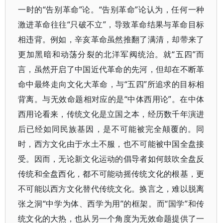
一时的“告别革命”论。“告别革命”论认为，任何一种
激进革命往往“只破不立”，导致革命结果与革命目标
相违背。例如，辛亥革命虽然推翻了满清，却带来了
更加黑暗和动荡分裂的北洋军阀统治。就“五四”而
言，虽然开启了中国近代革命的先河，但却在不断革
命中最终走向文化大革命，与“五四”所追求的目标相
背离。与无效命题相对应的是“中体西用论”。在中体
西用论看来，传统文化是立国之本，经历数千年演进
后已经如同民族基因，是不可能被完全颠覆的。同
时，西方文化由于水土不服，也不可能被中国全盘接
受。因而，无论新文化运动的倡导者如何鼓吹全盘反
传统和全盘西化，都不可能动摇传统文化的根基，更
不可能以西方文化替代传统文化。换言之，难以脱离
张之洞“中学为体、西学为用”的框架。而“国学”和传
统文化的大热，也从另一个角度为无效命题提供了一