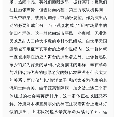
场，热闹非凡。英雄们慷慨激昂、振臂高呼；反派们
往往虚张声势，但色厉而内荏；第三方或纵横捭阖、
或火中取栗、或居间调停，或消极观望。作为演出活
动的必要组成部分，台下观众构成了“五四”场景中的
第四个群体。这一群体由城市平民、小商贩、无业游
民以及占人口绝大多数的乡村农民组成。自太平天国
运动被平定至辛亥革命的近半个世纪内，这一群体就
一直被排除在历史大舞台的演出者之外。正像鲁迅以
家乡绍兴为背景的系列小说所描述的那样，辛亥革命
与以阿Q为代表的忠厚老实的数亿农民没有什么太大
的关系，而仅仅与以“假洋鬼子”和赵太爷为代表的名
流和士绅有关。由于疏离和隔膜，加之被上述三个群
体组成的社会精英所排斥，这一群体正在以困惑不
解、冷漠麻木和置身事外的神态注视着舞台上走马灯
似的演出。上述状况也从辛亥革命延续到了五四运