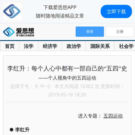
下载爱思想APP
立即下载
随时随地阅读精品文章
登录
注册
首页
法学
经济学
政治学
国际关系
社会学
李红升：每个人心中都有一部自己的“五四”史
——个人视角中的五四运动
选择字号：
大
中
小
本文共阅读 10362 次 更新时间：
2019-05-18 18:26
进入专题：
五四运动
●
李红升