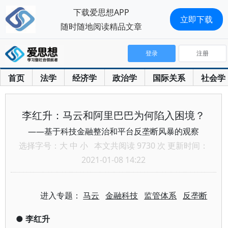
下载爱思想APP
立即下载
随时随地阅读精品文章
登录
注册
首页
法学
经济学
政治学
国际关系
社会学
李红升：马云和阿里巴巴为何陷入困境？
——基于科技金融整治和平台反垄断风暴的观察
选择字号：
大
中
小
本文共阅读 9730 次 更新时间：
2021-01-08 14:22
进入专题：
马云
金融科技
监管体系
反垄断
●
李红升