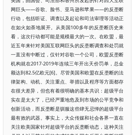
美国，由国会、司法部和各州所发起的针对四大互联
网巨头——谷歌、脸书、亚马逊和苹果——的反垄断
行动，包括听证、调查以及起讼和司法审理等活动正
在如火如荼地展开。从美国100多年的反垄断历史来
看，这次行动都可能是规模最大的一次。在欧盟，最
近五年来针对美国互联网巨头的反垄断调查和处罚就
一直没有中断过，仅针对谷歌一个公司，欧盟反垄断
机构就在2017-2019年连续三年开出天价罚单，总金
额达到82.5亿欧元[6]。尽管美国和欧盟在反垄断的法
律架构、动机、关注重点、举措以及程序等方面都存
在很大差异，但也有着很明确的基本共识：超级平台
实在是太大了，已经严重地危及到市场的公平竞争和
创新活动，而反垄断是驯服这些肆无忌惮的超级平台
最有效的武器。事实上，大众传媒和社会各界一直在
关注欧美国家针对超级平台的反垄断动态，这种关注