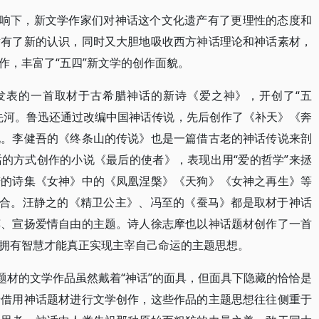
影响下，新文学作家们对神话这个文化遗产有了更理性的态度和
话有了新的认识，同时又大胆地吸收西方神话理论和神话素材，
作，丰富了“五四”新文学的创作面貌。
上发表的一首取材于古希腊神话的新诗《爱之神》，开创了“五
先河。鲁迅还通过改编中国神话传说，先后创作了《补天》《奔
说。李健吾的《终条山的传说》也是一篇借古老的神话传说来剖
的方式创作的小说《最后的使者》，表现出用“爱的哲学”来拯
若的诗集《女神》中的《凤凰涅槃》《天狗》《女神之再生》等
契合。汪静之的《精卫公主》、冯至的《蚕马》都是取材于神话
缚、宣扬爱情自由的主题。诗人徐志摩也以神话题材创作了一首
拥有智慧才能真正实现主宰自己命运的主题思想。
题材的文学作品虽然戴着“神话”的面具，但面具下隐藏的恰恰是
于借用神话题材进行文学创作，这些作品的主题思想往往侧重于