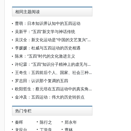
相同主题阅读
曹萌：日本知识界认知中的五四运动
吴新平：“五四”新文学与神话传统
吴汉全：新文化运动是“中国的文艺复兴”吗？
李媛媛：杜威与五四运动的历史相遇
陈来：“五四”时代的文化激进主义
许纪霖：“五四”知识分子精神上的虚无与苦闷
王奇生：五四前后个人、国家、社会三种观念的变迁
罗志田：认识那个复调的五四
欧阳哲生：蔡元培在五四运动中的真实角色
金冲及：五四运动：伟大的历史转折点
热门专栏
秦晖
陈行之
郑永年
龙应台
丁学良
曹林