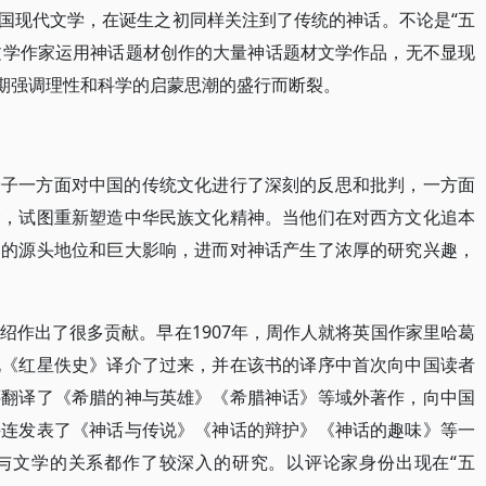
中国现代文学，在诞生之初同样关注到了传统的神话。不论是“五
新文学作家运用神话题材创作的大量神话题材文学作品，无不显现
时期强调理性和科学的启蒙思潮的盛行而断裂。
分子一方面对中国的传统文化进行了深刻的反思和批判，一方面
念，试图重新塑造中华民族文化精神。当他们在对西方文化追本
中的源头地位和巨大影响，进而对神话产生了浓厚的研究兴趣，
绍作出了很多贡献。早在1907年，周作人就将英国作家里哈葛
说《红星佚史》译介了过来，并在该书的译序中首次向中国读者
还翻译了《希腊的神与英雄》《希腊神话》等域外著作，向中国
接连发表了《神话与传说》《神话的辩护》《神话的趣味》等一
与文学的关系都作了较深入的研究。以评论家身份出现在“五