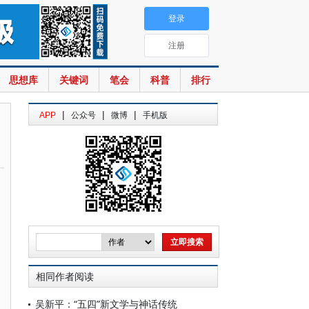
登录
注册
思想库
关键词
笔会
科普
排行
|
|
|
APP
公众号
微博
手机版
相同作者阅读
吴新平：“五四”新文学与神话传统