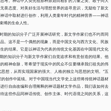
的思考。神话中人类先祖那种原始而粗犷的力量之美、敢于同大
的无畏态度、对美好生活与理想世界的追寻意识，无疑给了新文
从神话中取材进行创作，利用人类童年时代的精神营养——神话
束缚的生命人性。
”时期的知识分子广泛开展神话研究，新文学作家们也不约而同
作品。这不是一个偶然的现象，而是中国文化与西方文化、民族
产生的结果。它是以神话为代表的传统文化基因在中国现代文化
时期的知识分子与新文学作家们自觉追求和有意创造的结果。他
族的精神命脉，寄希望于现实中的民众不仅要继承我们祖先的伟
代思想，从而实现国家的强大、人格的独立与思想的文明。“五
家的创作中延续。对于中国现当代文学史上这些将传统神话题材
要进行自由改编和合理阐释的神话题材文学作品，我们该如何去
看待这些作品同神话传统、创作主体、时代语境之间的关系，这