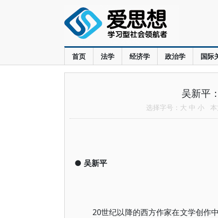
首页
法学
经济学
政治学
国际
吴新平：
选择字号：
大
中
小
本文
●
吴新平
20世纪以降的西方作家在文学创作