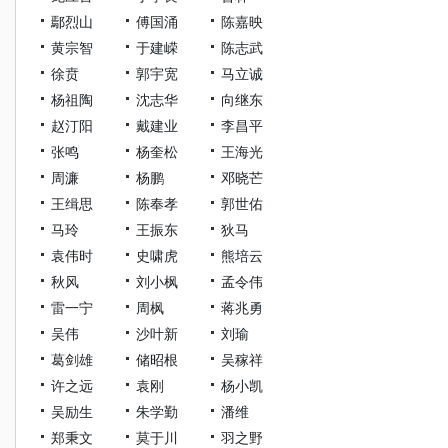
鄢烈山
傅国涌
陈嘉映
黄宗智
于建嵘
陈志武
徐贲
郭宇宽
马立诚
杨祖陶
沈志华
向继东
赵汀阳
戴建业
李昌平
张鸣
杨奎松
王海光
周濂
杨鹏
邓晓芒
王缉思
陈奉孝
郭世佑
马玲
王振东
狄马
袁伟时
史啸虎
熊培云
秋风
刘小枫
孟令伟
雷一宁
周枫
蒋兆勇
吴伟
沙叶新
刘瑜
葛剑雄
储昭根
吴稼祥
许之远
袁刚
杨小凯
吴励生
朱学勤
潘维
郑秉文
莫于川
羽之野