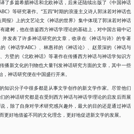
期间编译了多篇希腊神话和北欧神话，后来还陆续出版了《中国神话
学ABC》等研究著作。“五四”时期的浪漫主义诗人郭沫若对神话也
创造周报》上的文艺论文《神话的世界》集中体现了郭沫若对神话
卓有建树，他在借鉴西方神话学理论的基础上，对中国古籍中记
，并发表了许多神话研究的文章，收录在《神话与诗》的专著
的《神话学ABC》、林惠祥的《神话论》、赵景深的《神话与
》、方壁的《北欧神话》等著作在传播西方神话与神话学知识方
的传播新文化的刊物也大量刊发神话研究方面的文章，其中一些
开始，神话研究便在中国盛行开来。
话的知识分子中很多都是从事文学创作的新文学作家。尽管他们
他们的神话研究都是在受到西方神话与神话学理论的启发后而展
来说，除了自身对学术研究感兴趣外，最大的目的还是通过神话
而更好地借鉴不同的文化理念，更好地促进新文学的发展。