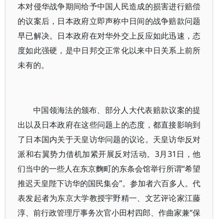
本对侵华战争期间给予中国人民造成的损害进行赔偿
的议案后，日本政府立即声称中日间的战争赔款问题
早已解决。日本政府在对华外交上反应如此迅速，态
度如此强硬，是中日邦交正常化以来中日关系上前所
未有的。
中国领海法的颁布、部分人大代表赔款议案的提
出以及日本政府在这些问题上的态度，都直接影响到
了日本国内关于天皇访华问题的议论。天皇访华反对
派和右翼势力借机加紧开展反对活动。3月31日，他
们当中的一些人在东京麴町的东条会馆举行所谓“希望
推迟天皇陛下访华的国民集会”。参加者六百多人。代
表发起者为东京大学教授宇野精一、文艺评论家江藤
淳、前行政管理厅事务次官小田村四郎、作曲家兼“保