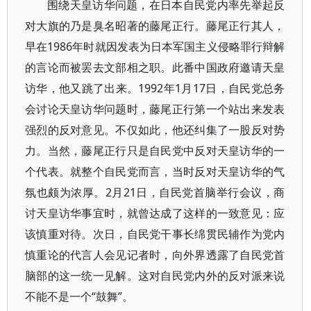
围绕天皇访华问题，在日本自民党内率先举起反
对大旗的乃是臭名昭著的藤尾正行。藤尾正行其人，
早在1986年时就因发表为日本军国主义侵略罪行辩解
的言论而被罢去文部相之职。此番中国政府邀请天皇
访华，他又跳了出来。1992年1月17日，自民党总务
会讨论天皇访华问题时，藤尾正行第一个站出来发表
强烈的反对意见。不仅如此，他还纠集了一股反对势
力。当然，藤尾正行只是自民党中反对天皇访华的一
个代表。就整个自民党而言，当时反对天皇访华的气
氛也颇为浓厚。2月21日，自民党首脑举行会议，商
讨天皇访华事宜时，就曾达成了这样的一致意见：应
该慎重对待。次日，自民党干事长绵贯民辅作为党内
慎重论的代言人会见记者时，向外界透露了自民党首
脑部的这一统一见解。这对自民党内外的反对派来说
不能不是一个“鼓舞”。