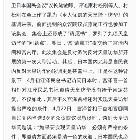
卫日本国民会议”议长黛敏郎、评论家村松刚等人。村
松刚在会上作了题为《令人忧虑的天皇陛下访华》的
基调讲演。前面提到的众议院议员藤尾正行也参加了
该集会。集会上还形成了“请愿书”，罗列了九项天皇
访华的“问题点”。翌日，该“请愿书”提交给了宫泽内
阁和宫内厅。此次集会是反对派为反对天皇访华所开
展的第一次大型活动。其后，日本国内尤其是自民党
内反对天皇访华的论调更是甚嚣尘上。正是在这种背
景下，4月初江泽民总书记访问日本时，宫泽喜一首
相针对江泽民总书记邀请天皇访华没有给予肯定答
复。不仅如此，其后不久宫泽首相还对实现天皇访华
提出严格的条件。4月22日，宫泽首相于首相官邸同
自民党内当选3次的众议院议员恳谈时，谈到天皇访
华问题说：“如果要实现天皇访华，必须有严格的条
件，即邀请方面必须是清一色的欢迎，日本国民也必