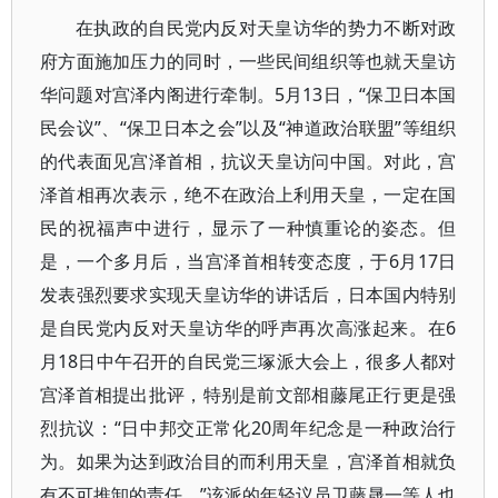
在执政的自民党内反对天皇访华的势力不断对政
府方面施加压力的同时，一些民间组织等也就天皇访
华问题对宫泽内阁进行牵制。5月13日，“保卫日本国
民会议”、“保卫日本之会”以及“神道政治联盟”等组织
的代表面见宫泽首相，抗议天皇访问中国。对此，宫
泽首相再次表示，绝不在政治上利用天皇，一定在国
民的祝福声中进行，显示了一种慎重论的姿态。但
是，一个多月后，当宫泽首相转变态度，于6月17日
发表强烈要求实现天皇访华的讲话后，日本国内特别
是自民党内反对天皇访华的呼声再次高涨起来。在6
月18日中午召开的自民党三塚派大会上，很多人都对
宫泽首相提出批评，特别是前文部相藤尾正行更是强
烈抗议：“日中邦交正常化20周年纪念是一种政治行
为。如果为达到政治目的而利用天皇，宫泽首相就负
有不可推卸的责任。”该派的年轻议员卫藤晟一等人也