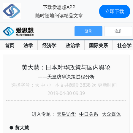
下载爱思想APP
立即下载
随时随地阅读精品文章
登录
注册
首页
法学
经济学
政治学
国际关系
社会学
黄大慧：日本对华政策与国内舆论
——天皇访华决策过程分析
选择字号：
大
中
小
本文共阅读 3838 次 更新时间：
2019-04-30 09:39
进入专题：
天皇访华
中日关系
大众媒体
●
黄大慧