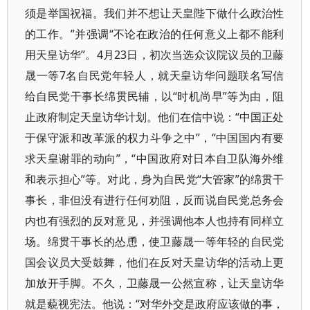
须是举国祝福。我们并不想让天皇陛下做什么政治性
的工作。”并强调“不论在政治的任何意义上都不能利
用天皇访华”。4月23日，初次当选众议院议员的卫藤
晟一等7名自民党年轻人，就天皇访华问题联名写信
给自民党干事长绵贯民辅，以“时机尚早”等为由，阻
止政府制定天皇访华计划。他们在信中说：“中国正处
于保守派和改革派的权力斗争之中”，“中国国内有要
求天皇谢罪的动向”，“中国政府对日本自卫队海外维
和表示担心”等。对此，身为自民党“大管家”的绵贯干
事长，非但没有进行任何劝阻，反而说自民党总务会
内也有强烈的反对意见，并强调他本人也持有同样立
场。绵贯干事长的怂恿，使卫藤晟一等年轻的自民党
国会议员大受鼓舞，他们在反对天皇访华的活动上更
加放开手脚。不久，卫藤晟一公然宣称，让天皇访华
就是藐视宪法。他说：“对华外交是政府应该做的事，