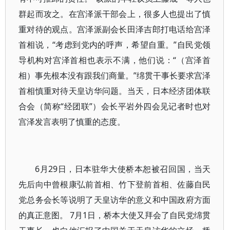
群起而攻之。在宫泽派干部会上，很多人也提出了慎
重对待的观点。宫泽派副会长田泽吉郎打电话给宫泽
首相说，“考虑到党内的呼声，希望自重。”自民党领
导机构对宫泽首相也表示不满，他们说：“（宫泽首
相）事先根本没有跟我们商量。”绵贯干事长要求宫泽
首相慎重对待天皇访华问题。当天，日本经济团体联
合会（简称“经团联”）会长平岩外四会见记者时也对
宫泽发言表明了慎重的态度。
6月29日，日本驻华大使桥本恕被召回国，当天
先后向中曾根康弘前首相、竹下登前首相、佐藤自民
党总务会长等说明了天皇访华的意义和中国政府方面
的真正意图。 7月1日，桥本大使又拜会了自民党绵贯