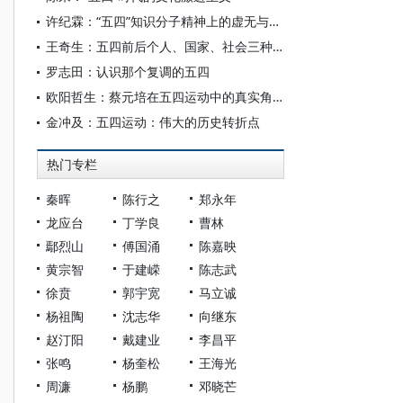
许纪霖：“五四”知识分子精神上的虚无与苦闷
王奇生：五四前后个人、国家、社会三种观念的变迁
罗志田：认识那个复调的五四
欧阳哲生：蔡元培在五四运动中的真实角色
金冲及：五四运动：伟大的历史转折点
热门专栏
秦晖
陈行之
郑永年
龙应台
丁学良
曹林
鄢烈山
傅国涌
陈嘉映
黄宗智
于建嵘
陈志武
徐贲
郭宇宽
马立诚
杨祖陶
沈志华
向继东
赵汀阳
戴建业
李昌平
张鸣
杨奎松
王海光
周濂
杨鹏
邓晓芒