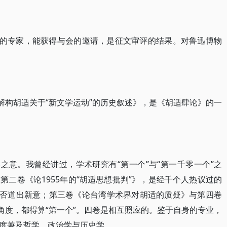
方的专家，能获得与会的邀请，是征文审评的结果。对鲁迅博物
解构胡适关于“新文学运动”的历史叙述》，是《胡适肆论》的一
之意。我曾经讲过，学术研究有“第一个”与“第一千零一个”之
与第二卷《论1955年的“胡适思想批判”》，是经千个人热议过的
能否道出新意；第三卷《论台湾学术界对胡适的质疑》与第四卷
角度，都得算“第一个”。四卷是相互照应的。鉴于自身的专业，
度兼及哲学、政治学与历史学。