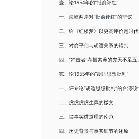
壹、论1954年的“批俞评红”
一、海峡两岸对“批俞评红”的非议
二、给《红楼梦》以更高评价是时代
三、对俞平伯与胡适关系的错判
四、“冲击者”考据素养的先天不足
贰、论1955年的“胡适思想批判”
一、评专论“胡适思想批判”的台湾硕
二、虎虎虎虎生风的檄文
三、摆事实讲道理的论范
四、历史背景与事实细节的还原