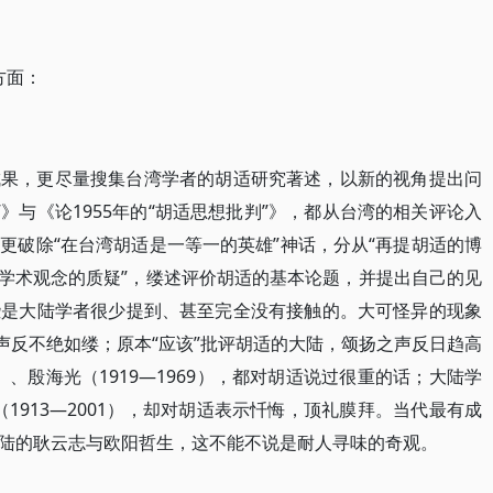
方面：
成果，更尽量搜集台湾学者的胡适研究著述，以新的视角提出问
”》与《论1955年的“胡适思想批判”》，都从台湾的相关评论入
更破除“在台湾胡适是一等一的英雄”神话，分从“再提胡适的博
对胡适学术观念的质疑”，缕述评价胡适的基本论题，并提出自己的见
些是大陆学者很少提到、甚至完全没有接触的。大可怪异的现象
声反不绝如缕；原本“应该”批评胡适的大陆，颂扬之声反日趋高
2）、殷海光（1919—1969），都对胡适说过很重的话；大陆学
良（1913—2001），却对胡适表示忏悔，顶礼膜拜。当代最有成
陆的耿云志与欧阳哲生，这不能不说是耐人寻味的奇观。