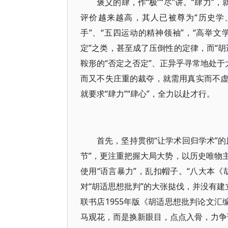
褒义的肆，作“极”“尽”讲。“肆力
评价越来越高，其人已被尊为“历史学
手”、“五四运动的精神领袖”，“高举
定”之类，甚至成了压倒性的定律，而“
鞍形的“否定之否定”、正异乎寻常地处于
而又不失庄重的裁夺，就需用真实而不
就要求“肆力”“肆心”，全力以赴才行。
首先，坚持贯彻“让学术回归学术”
节”，更注重把握大局大势，以历史唯物
使用“语言暴力”，乱扣帽子。“八大本
对“胡适思想批判”的大张挞伐，并没有建
联书店1955年版《胡适思想批判论文汇
马观花，而是换新眼目，点点入骨，力争