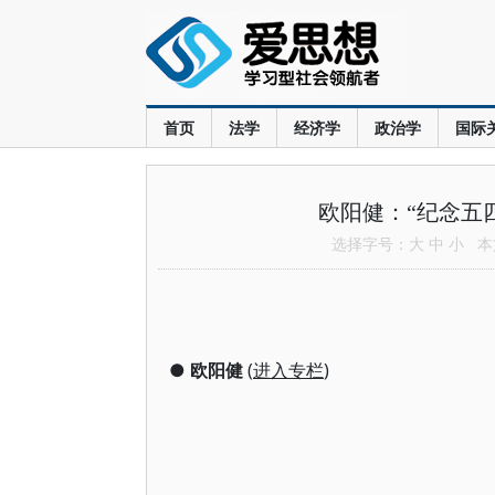
首页
法学
经济学
政治学
国际
欧阳健：“纪念五
选择字号：
大
中
小
本文
●
欧阳健
(
进入专栏
)