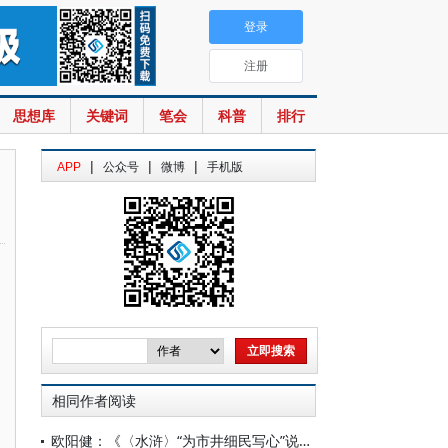
登录
注册
思想库
关键词
笔会
科普
排行
|
|
|
APP
公众号
微博
手机版
相同作者阅读
欧阳健：《〈水浒〉“为市井细民写心”说》发表四十周年