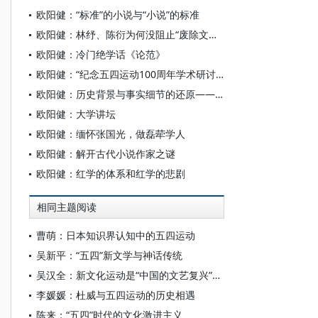
欧阳健：“标准”的小说与“小说”的标准
欧阳健：林纾、陈衍为何没阻止“废除文言”？
欧阳健：冷门绝学话《论范》
欧阳健：“纪念五四运动100周年学术研讨会”书面发言
欧阳健：历史背景与事实细节的还原——北大学人“胡适思想批判”一瞥
欧阳健：大学讲坛
欧阳健：缅怀张国光，做磊荦学人
欧阳健：解开古代小说作家之谜
欧阳健：红学的体系和红学的悲剧
相同主题阅读
曹萌：日本知识界认知中的五四运动
吴新平：“五四”新文学与神话传统
吴汉全：新文化运动是“中国的文艺复兴”吗？
李媛媛：杜威与五四运动的历史相遇
陈来：“五四”时代的文化激进主义