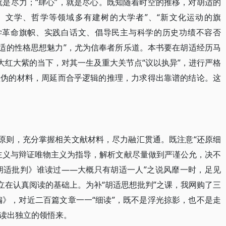
”，就是尽力；“肆心”，就是尽心。既知随着时空的推移，对胡适的
、文学、哲学等领域多有建树的大学者”、“新文化运动的旗
文学革命旗帜、实践白话文、倡导民主与科学的历史功绩不容否
胡适的性格思想魅力”，尤为信奉者所乐道。本书要在胡适经历马
大红大紫的当下，对其一生及重大关节点“议以执异”，进行严格
虚伪的材料，周延而合乎逻辑的推理，力求得出靠谱的结论。这
的原则，充分掌握相关文献材料，尽力融汇贯通。既注意“还原细
主义与辩证唯物主义为指导，解析文献尽量做到严谨公允，决不
《胡适批判》谁读过——大概只有胡适一人”之说风靡一时，足见
立在认真阅读的基础上。为补“胡适思想批判”之课，我网购了三
编》，对近二百篇文章一一“细读”，既不是浮光掠影，也不是走
读出独立的领悟来。