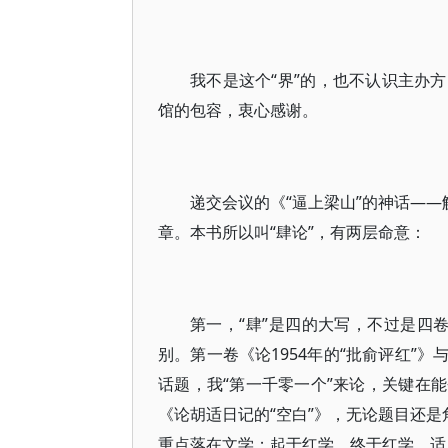
我不是这个“界”的，也不认识主办
馆的包容，衷心感谢。
递交会议的《“逼上梁山”的神话——
章。本书所以叫“肆论”，有两层命意：
第一，“肆”是四的大写，不过是四卷
别。第一卷《论1954年的“批俞评红”》
话题，我“第一千零一个”来论，关键在
《论胡适日记的“空白”》，无论题目还是
重点落在文学；起于红学，终于红学，适