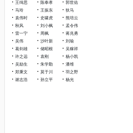
王缉思
陈奉孝
郭世佑
马玲
王振东
狄马
袁伟时
史啸虎
熊培云
秋风
刘小枫
孟令伟
雷一宁
周枫
蒋兆勇
吴伟
沙叶新
刘瑜
葛剑雄
储昭根
吴稼祥
许之远
袁刚
杨小凯
吴励生
朱学勤
潘维
郑秉文
莫于川
羽之野
谢志浩
孙立平
杨光