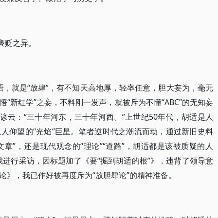
褒贬之异。
头语，就是“放肆”，有不知天高地厚，轻率任意，胆大妄为，毫无
渐悟“新红学”之妄，不料刚一发声，就被斥为不懂“ABC”的无知妄
谚云：“三十年河东，三十年河西。”上世纪50年代，胡适是人
人仰望的“光焰”巨星。笔者逆时代之潮流而动，通过新旧史料
文章”，还是现代观念的“理论”“道路”，胡适都是该被质疑的人
对我进行采访，因标题加了《要“掘到胡适的根”》，违背了领导意
论》，我已作好被再度斥为“放胆肆论”的精神准备。