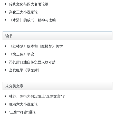
传统文化与四大名著论纲
兴化三大小说家论
《水浒》的成书、精神与改编
读书
《红楼梦》版本和《红楼梦》美学
《快士传》平议
冯其庸口述自传负面人物考辨
当代红学《录鬼簿》
未分类文章
林纾、陈衍为何没阻止“废除文言”？
晚清六大小说家论
“正史”“稗史”通论