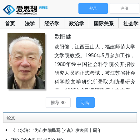
登录
注册
首页
法学
经济学
政治学
国际关系
社会学
欧阳健
欧阳健，江西玉山人，福建师范大学
文学院教授。1956年5月参加工作，
1980年经中国社会科学院公开招收
研究人员的正式考试，被江苏省社会
科学院文学研究所录取为助理研究
员，1995年9月调福建师大中文系。
曾任江苏省社会科学院文学研究所副
推荐 30
订阅
所长、《明清小说研究》杂志主编。
论文
《〈水浒〉“为市井细民写心”说》发表四十周年
“标准”的小说与“小说”的标准