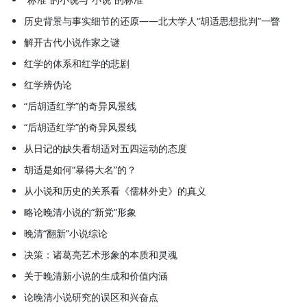
历史背景与事实细节的还原——北大学人“胡适思想批判”一瞥
解开古代小说作家之谜
红学的体系和红学的悲剧
红学辨伪论
“后胡适红学”的奇异风景线
“后胡适红学”的奇异风景线
从日记的缺失看胡适对五四运动的态度
胡适是如何“暴得大名”的？
从小说和历史的关系看《儒林外史》的真义
略论晚清小说的“新党”形象
晚清“翻新”小说综论
决策：诸葛亮艺术形象的本质和灵魂
关于晚清新小说的生成和价值内涵
论晚清小说研究的误区和兴奋点