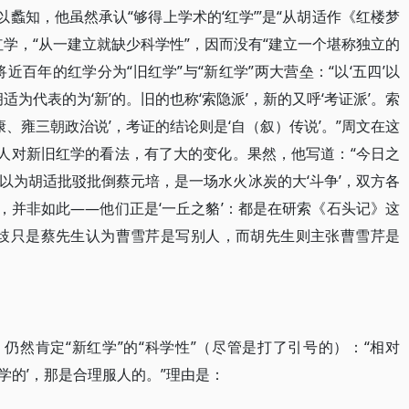
以蠡知，他虽然承认“够得上学术的‘红学’”是“从胡适作《红楼梦
学，“从一建立就缺少科学性”，因而没有“建立一个堪称独立的
，将近百年的红学分为“旧红学”与“新红学”两大营垒：“以‘五四’以
适为代表的为‘新’的。旧的也称‘索隐派’，新的又呼‘考证派’。索
康、雍三朝政治说’，考证的结论则是‘自（叙）传说’。”周文在这
本人对新旧红学的看法，有了大的变化。果然，他写道：“今日之
以为胡适批驳批倒蔡元培，是一场水火冰炭的大‘斗争’，双方各
质’，并非如此——他们正是‘一丘之貉’：都是在研索《石头记》这
分歧只是蔡先生认为曹雪芹是写别人，而胡先生则主张曹雪芹是
仍然肯定“新红学”的“科学性”（尽管是打了引号的）：“相对
科学的’，那是合理服人的。”理由是：