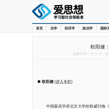
首页
法学
经济学
政治学
国际
欧阳健
选择字号：
大
中
小
本文
●
欧阳健
(
进入专栏
)
中国最高学府北京大学的权威刊物