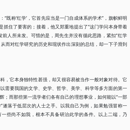
“既称‘红学’，它首先应当是一门自成体系的学术”，旗帜鲜明
为是抓住了要害的；接着，他又郑重地提出了“这门学问本身带着
发前人所未发。可惜的是，周先生并没有循此思路，紧扣“红学
源，从而对红学研究的历史和现状作出深刻的总结，却一下子滑到
学科，它本身独特性甚强，却又很容易被当作一般对象对待。它
所以需要我国的文学、史学、哲学、美学、科学等多方面的第一
辉；而那些第一流学者们各有自己的理想事业，如何能以“一部
学”遂落于低层次的人士之手。以我自己为例，如果勉强冒称一
还有一些尚不如我，根本不具备研治此学的条件。以上二端，乃