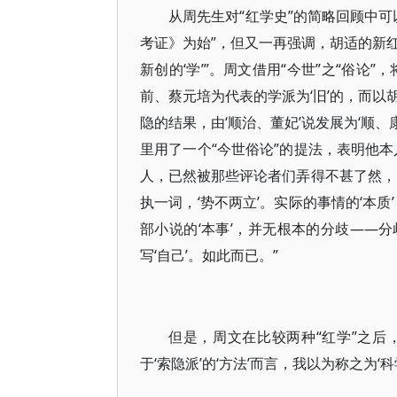
从周先生对“红学史”的简略回顾中可
考证》为始”，但又一再强调，胡适的新红
新创的‘学’”。周文借用“今世”之“俗论”
前、蔡元培为代表的学派为‘旧’的，而以胡
隐的结果，由‘顺治、董妃’说发展为‘顺、
里用了一个“今世俗论”的提法，表明他
人，已然被那些评论者们弄得不甚了然，
执一词，‘势不两立’。实际的事情的‘本
部小说的‘本事’，并无根本的分歧——
写‘自己’。如此而已。”
但是，周文在比较两种“红学”之后，
于‘索隐派’的‘方法’而言，我以为称之为‘