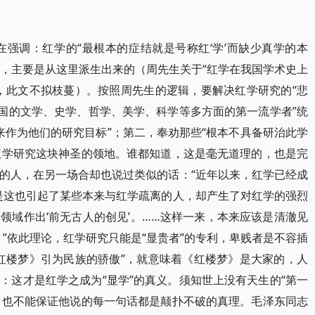
乃在强调：红学的“最根本的症结就是号称红‘学’而缺少真学的本
”，主要是从这里派生出来的（周先生关于“红学在我国学术史上
，此文不拟枝蔓）。按照周先生的逻辑，要解决红学研究的“悲
我国的文学、史学、哲学、美学、科学等多方面的第一流学者”统
说’来作为他们的研究目标”；第二，奉劝那些“根本不具备研治此学
出红学研究这块神圣的领地。谁都知道，这是毫无道理的，也是完
的人，在另一场合却也说过类似的话：“近年以来，红学已经成
但是这也引起了某些本来与红学疏离的人，却产生了对红学的强烈
领域作出‘前无古人的创见’。……这样一来，本来应该是清澈见
。”依此理论，红学研究只能是“显贵者”的专利，卑贱者是不容插
红楼梦》引为民族的骄傲”，就意味着《红楼梦》是大家的，人
：这才是红学之成为“显学”的真义。须知世上没有天生的“第一
了，也不能保证他说的每一句话都是颠扑不破的真理。毛泽东同志