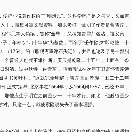
，便把小说著作权给了“明遗民”。这科学吗？是之与否，又如何
本入手，搜集可靠文献资料，加以考订，证明了作者是曹雪芹，
、程伟元等人伪续，冒称“全璧”；又考知曹雪芹名沾，祖父寅，
子，年寿以“四十年华”为基数，而卒于“壬午除夕”即乾隆二十
戌年（1754）的《脂砚斋重评石头记》，并且也论及了另一部脂
们一个普通人也就不难推断：庚辰是乾隆二十五年，上面有一条
七日对清。缺中秋诗，俟雪芹”。再看敦诚在次年丁丑寄怀雪芹诗
不如著书黄叶村。”这就完全明确：雪芹直到乾隆丁丑二十二年
正式“定鼎”北京事在1664年，从1664到1757，已经93年，
书，那他应生于明亡之前至少一二十年才行。如此，他必须至少
”才对。只这一点，就使索隐说失去了基本理据。
”完全驳倒，但以上的陈述，确实已经相当明晰地勾勒了胡适构