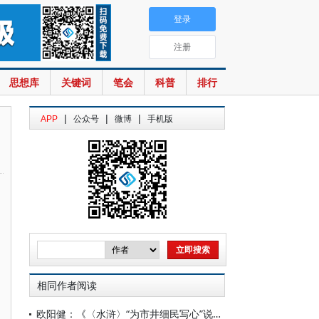
登录
注册
思想库
关键词
笔会
科普
排行
|
|
|
APP
公众号
微博
手机版
相同作者阅读
欧阳健：《〈水浒〉“为市井细民写心”说》发表四十周年