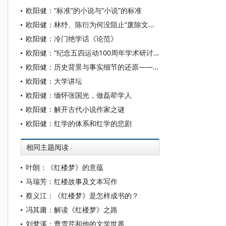
欧阳健：“标准”的小说与“小说”的标准
欧阳健：林纾、陈衍为何没阻止“废除文言”？
欧阳健：冷门绝学话《论范》
欧阳健：“纪念五四运动100周年学术研讨会”书面发言
欧阳健：历史背景与事实细节的还原——北大学人“胡适思想批判”一瞥
欧阳健：大学讲坛
欧阳健：缅怀张国光，做磊荦学人
欧阳健：解开古代小说作家之谜
欧阳健：红学的体系和红学的悲剧
相同主题阅读
叶朗：《红楼梦》的意蕴
马瑞芳：红楼故事及文本写作
蔡义江：《红楼梦》是怎样成书的？
冯其庸：解读《红楼梦》之路
刘梦溪：曹雪芹和他的文学世界