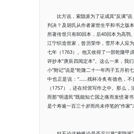
比方说，索隐派为了证成其“反满”说
判决？及胡氏从作者家世生平和书之版
所著传世只有80回本，后40回本为高鹗
江宁织造世家，曾历荣华，雪芹本人应为?
七年（1763）。他又收得了一部乾隆甲
评抄本“庚辰四阅定本”。这么一来，我
小“附记”说是“乾隆二十一年丙子五月初
中也正是说：“……残杯冷炙有德色，
（1757），还在经营写作之中。那么，清朝
而那“明遗民”既能知亡国之痛而发愤著
是个寿逾一百三十岁而尚未停笔的“作家
姑不论这种推论是否足以将“索隐派