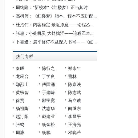
周绚隆：“新校本”《红楼梦》正当其时
高树伟：《红楼梦》脂本、程本不应拼配出版
杜治伟：内容稳定 最近原意——论程乙本《红楼梦》的定本属性
张惠：小处机灵 大处拙涩——论程乙本《红楼梦》“长线”技巧之不足
卜喜逢：扁平修订不及深入书写——《红楼梦》程乙本与早期脂本书写策略比较
热门专栏
秦晖
陈行之
郑永年
龙应台
丁学良
曹林
鄢烈山
傅国涌
陈嘉映
黄宗智
于建嵘
陈志武
徐贲
郭宇宽
马立诚
杨祖陶
沈志华
向继东
赵汀阳
戴建业
李昌平
张鸣
杨奎松
王海光
周濂
杨鹏
邓晓芒