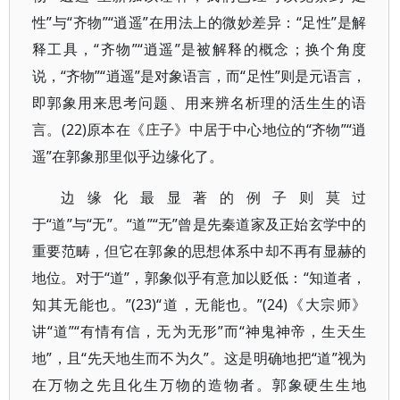
性”与“齐物”“逍遥”在用法上的微妙差异：“足性”是解
释工具，“齐物”“逍遥”是被解释的概念；换个角度
说，“齐物”“逍遥”是对象语言，而“足性”则是元语言，
即郭象用来思考问题、用来辨名析理的活生生的语
言。(22)原本在《庄子》中居于中心地位的“齐物”“逍
遥”在郭象那里似乎边缘化了。
边缘化最显著的例子则莫过
于“道”与“无”。“道”“无”曾是先秦道家及正始玄学中的
重要范畴，但它在郭象的思想体系中却不再有显赫的
地位。对于“道”，郭象似乎有意加以贬低：“知道者，
知其无能也。”(23)“道，无能也。”(24)《大宗师》
讲“道”“有情有信，无为无形”而“神鬼神帝，生天生
地”，且“先天地生而不为久”。这是明确地把“道”视为
在万物之先且化生万物的造物者。郭象硬生生地