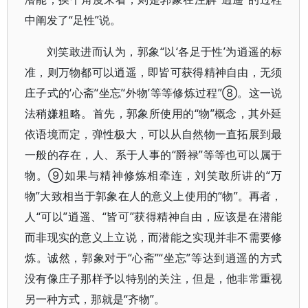
中阐发了“足性”说。
刘笑敢进而认为，郭象“以‘各足于性’为逍遥的标
准，则万物都可以逍遥，即皆可获得精神自由，无须
庄子式的‘心斋’‘坐忘’‘外物’等等修炼过程”⑧。这一说
法稍嫌粗略。首先，郭象所使用的“物”概念，其外延
依语境而定，弹性极大，可以从自然物一直拓展到最
一般的存在，人、系于人事的“爵禄”等等也可以属于
物。⑨如果与精神修炼相牵连，刘笑敢所讲的“万
物”大致相当于郭象在人的意义上使用的“物”。再者，
人“可以”逍遥、“皆可”获得精神自由，应该是在潜能
而非现实的意义上立说，而潜能之实现并非不需要修
炼。诚然，郭象对于“心斋”“坐忘”等达到逍遥的方式
没有像庄子那样予以特别的关注，但是，他非常重视
另一种方式，那就是“齐物”。