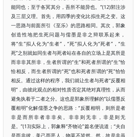
能同也；至于各冥其分，吾所不能异也。”(12)郭注涉
及三层义理。首先，用四季的变化比拟生死之变。这
一思路与前面所引《至乐》的思路相同。其次，郭象
创造性地把生死问题与儒墨是非之辩联系起来，
将“生”拟人化为“生者”，“死”拟人化为“死者”，“生
死”之别就如同生者与死者站在各自的立场上是其所是
而非非其所非，生者所谓的“生”和死者所谓的“生”恰
恰相反，而生者所谓的“死”也和死者所谓的“死”恰恰
相反。通过这样的程序，我们就让生者与死者“反覆相
明”，由彼此观点的相对性质否定其绝对真理性，从而
避免执着于二者之分。这也是郭象所理解的“以儒墨反
覆相明”化解儒墨之争的思路：“反覆相明，则所是者
非是而所非者非非矣。非非则无非，非是则无
是。”(13)实际上，郭象释“齐物论”篇名便说道；“夫自
是而非彼，美己而恶人，物莫不皆然。然，故是非虽