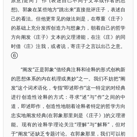
原意)走向了“作”(表述自己不同于文本或作者的思
想)。郭象在某些地方“跳出来”直接批评庄子，表述自
己的看法。但他更常见的做法则是，在尊重《庄子》
的基础上充分发挥创造力与想象力，朝着自己的哲学
方向阐发《庄子》文本的义理潜能，在注《庄》的同
时借《庄》注我，或者说，寄庄子之言以出己之意。
⑥
“阐发”正是郭象“借经典注释和诠释的形式创构新
的思想体系的内在机理或奥妙”之一。我们不妨把“阐
发”这个词术语化，专指“即述即作”这一特定的对经典
进行创造性诠释的方式：寻求“述”与“作”之间的中
道，即述即作，创造性地朝着诠释者特定的哲学方向
忠实地阐发经典(在郭象那里则是《庄子》)的义理潜
能。现有的诠释学理论关注“理解”与“解释”，但对
于“阐发”还缺乏专题讨论。在郭象那里，我们可以初