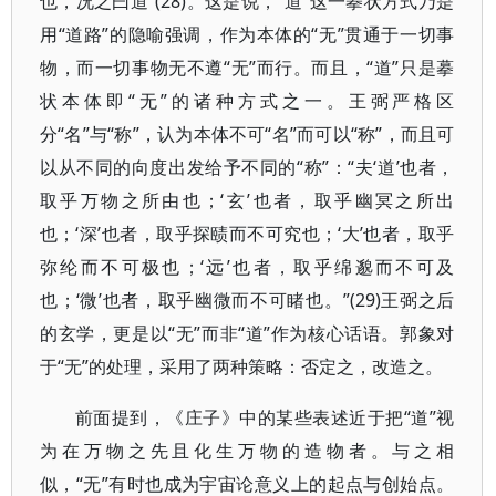
也，况之曰道”(28)。这是说，“道”这一摹状方式乃是
用“道路”的隐喻强调，作为本体的“无”贯通于一切事
物，而一切事物无不遵“无”而行。而且，“道”只是摹
状本体即“无”的诸种方式之一。王弼严格区
分“名”与“称”，认为本体不可“名”而可以“称”，而且可
以从不同的向度出发给予不同的“称”：“夫‘道’也者，
取乎万物之所由也；‘玄’也者，取乎幽冥之所出
也；‘深’也者，取乎探赜而不可究也；‘大’也者，取乎
弥纶而不可极也；‘远’也者，取乎绵邈而不可及
也；‘微’也者，取乎幽微而不可睹也。”(29)王弼之后
的玄学，更是以“无”而非“道”作为核心话语。郭象对
于“无”的处理，采用了两种策略：否定之，改造之。
前面提到，《庄子》中的某些表述近于把“道”视
为在万物之先且化生万物的造物者。与之相
似，“无”有时也成为宇宙论意义上的起点与创始点。