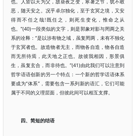
也。人皆以天为父，故昼夜之变，寒暑之节，犹不敢
恶，随天安之。况乎卓尔独化，至于玄冥之境，又安
得而不任之哉!既任之，则死生变化，惟命之从
也。”(40)一段类似的文字，则是郭象对影与罔两之关
系的诠释：“是以涉有物之域，虽复罔两，未有不独化
于玄冥者也。故造物者无主，而物各自造，物各自造
而无所待焉，此天地之正也。故彼我相因，形景俱
生，虽复玄合，而非待也。”(41)由此我们可以注意到
哲学语语创新的另一个特点：一个新的哲学话语体系
要成为“体系”，需要包含一系列新的语汇，它们可能
属于不同的义理层面，但彼此间可以相互支撑。
四、简短的结语