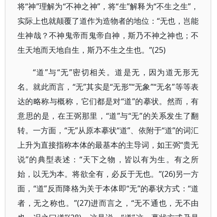
将“神”理解为“不神之神”，将“生”解释为“不生之生”，
实际上也就颠覆了道作为造物者的地位：“无也，岂能
生神哉？不神鬼帝而鬼帝自神，斯乃不神之神也；不
生天地而天地自生，斯乃不生之生也。”(25)
“道”与“无”密切相关。道是无，因为道无形无
名。就此而言，“无”其实是“无形”“无象”“无名”等等表
达的略称与概称，它们都是对“道”的摹状。然而，有
意思的是，在王弼那里，“道”与“无”的关系发生了翻
转。一方面，“无”从原本摹状“道”、依附于“道”的词汇
上升为直接指称本体的最基本的主导词，如王弼“贵无
说”的典型表述：“天下之物，皆以有为生。有之所
始，以无为本。将欲全有，必反于无也。”(26)另一方
面，“道”反而降格为关于本体即“无”的摹状方式：“道
者，无之称也。”(27)进而言之，“无不通也，无不由