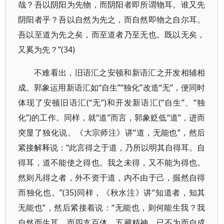
哉？吾以阴阳为先物，而阴阳者即所谓物耳。谁又先
阴阳者乎？吾以自然为先之，而自然即物之自尔耳。
吾以至道为先之矣，而至道者乃至无也。既以无矣，
又奚为先？”(34)
不难看出，旧语汇之安顿和新语汇之开发相辅相
成。郭象运用新语汇如“自生”“独化”改造“无”，便同时
体现了安顿旧语汇(“无”)和开发新语汇(“自生”、“独
化”)的工作。同样，就“道”而言，郭象贬低“道”，进而
突显了独化说。《大宗师注》讲“道，无能也”，然后
紧接解释说：“此言得之于道，乃所以明其自得耳。自
得耳，道不能使之得也。我之未得，又不能为得也。
然则凡得之者，外不资于道，内不由于己，掘然自得
而独化也。”(35)同样，《秋水注》讲“知道者，知其
无能也”，然后紧接着说：“无能也，则何能生我？我
自然而生耳，而四支百体，五藏精神，已不为而自成