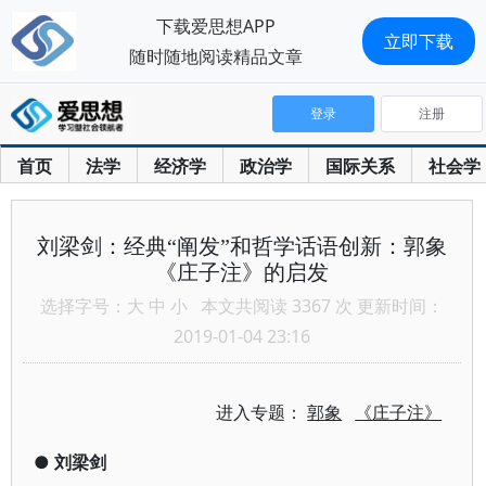
下载爱思想APP
立即下载
随时随地阅读精品文章
登录
注册
首页
法学
经济学
政治学
国际关系
社会学
刘梁剑：经典“阐发”和哲学话语创新：郭象
《庄子注》的启发
选择字号：
大
中
小
本文共阅读 3367 次 更新时间：
2019-01-04 23:16
进入专题：
郭象
《庄子注》
●
刘梁剑