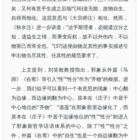
矣，又何有意乎生成之后哉!”(36)道无能，故物自生、
自得而独化。这层意思与《大宗师注》相当。然而，
《秋水注》进一步讲道：“达乎斯理者，必能遣过分之
知，遗益生之情，而乘变应权，故不以外伤内，不以
物害己而常全也。”(37)这便由物足其性的事实描述引
申出物当尽其性、任其性的规范要求了。
上文提到，刘笑敢教授指出，郭象从外篇《马
蹄》《在宥》等引入“性”“性分”作为“齐物”的根据。进
一步，我们似乎可以看到一个有意思的现象：中心翻
为边缘，而边缘则翻为中心。原本在《庄子》中居于
中心地位的“齐物”、“逍遥”在郭象那里边缘化了，而
原本在《庄子》中居于边缘地位的“性”“性分”则进入
了郭象新哲学话语体系的中心。除了“性”“性分”之
外，外篇《在宥》中的“自生”也是一个由边缘翻为中