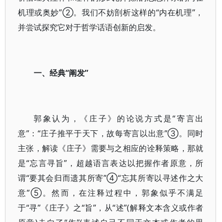
机理或奥妙”②。我们不妨剖析这样的“内在机理”，
并尝试探究它对于哲学话语创新的启发。
一、经典“阐发”
郭象认为，《庄子》的论说方式是“寄言出
意”：“庄子推平于天下，故每寄言以出意”③。同时
主张，解读《庄子》需要与之相应的诠释策略，那就
是“忘言寻旨”，超越语言表达以把握作者原意，所
谓“要其会归而遗其所寄”④“忘其所寄以寻述作之大
意”⑤。然而，在注释过程中，郭象似乎不满足
于“寻”《庄子》之“旨”，从“述”(解释文本含义或作者