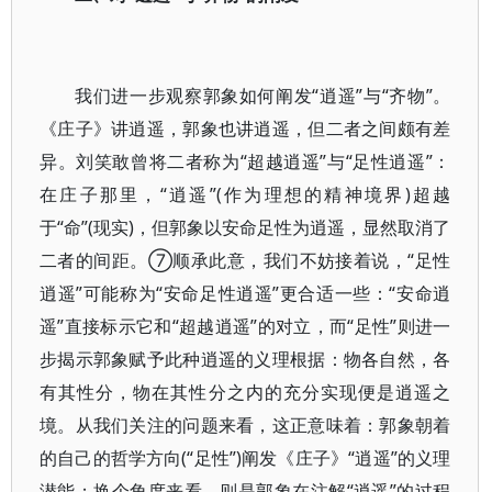
我们进一步观察郭象如何阐发“逍遥”与“齐物”。
《庄子》讲逍遥，郭象也讲逍遥，但二者之间颇有差
异。刘笑敢曾将二者称为“超越逍遥”与“足性逍遥”：
在庄子那里，“逍遥”(作为理想的精神境界)超越
于“命”(现实)，但郭象以安命足性为逍遥，显然取消了
二者的间距。⑦顺承此意，我们不妨接着说，“足性
逍遥”可能称为“安命足性逍遥”更合适一些：“安命逍
遥”直接标示它和“超越逍遥”的对立，而“足性”则进一
步揭示郭象赋予此种逍遥的义理根据：物各自然，各
有其性分，物在其性分之内的充分实现便是逍遥之
境。从我们关注的问题来看，这正意味着：郭象朝着
的自己的哲学方向(“足性”)阐发《庄子》“逍遥”的义理
潜能；换个角度来看，则是郭象在注解“逍遥”的过程