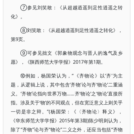
⑦参见刘笑敢：《从超越逍遥到足性逍遥之转
化》。
⑧刘笑敢：《从超越逍遥到足性逍遥之转化》，
第9页。
⑨可参见拙文《郭象物观念与晋人的逸气及乡
愿》，《陕西师范大学学报》2017年第1期。
⑩例如，杨国荣认为，“《齐物论》以‘齐’为主
题，从逻辑上说，其中包含‘齐物’论与齐‘物论’二重涵
义。‘齐物’论指向世界万物……齐‘物论’之‘物论’直接所
指。涉及关于‘物’的不同观点，但在宽泛意义上则关乎
一切是非之辩。”(杨国荣：《〈齐物论〉释义》，
《华东师范大学学报》2015年第3期)陈少明则认为，
除了“齐物”论与齐“物论”二义之外，还应当包括“齐物