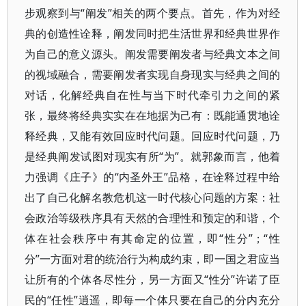
步观察到与“阐发”相关的两个要点。首先，作为对经
典的创造性诠释，阐发同时把生活世界和经典世界作
为自己的意义源头。阐发需要阐发者与经典文本之间
的视域融合，需要阐发者实现自身现实与经典之间的
对话，化解经典自在性与当下时代牵引力之间的紧
张，最终将经典实实在在地据为己有：既能通贯地诠
释经典，又能有效回应时代问题。回应时代问题，乃
是经典阐发试图对现实有所“为”。就郭象而言，他着
力强调《庄子》的“内圣外王”品格，在诠释过程中给
出了自己化解名教危机这一时代核心问题的方案：社
会政治等级秩序具有天然的合理性和预定的和谐，个
体在社会秩序中有其命定的位置，即“性分”；“性
分”一方面对君的统治行为构成约束，即一国之君应当
让所有的个体各尽性分，另一方面又“性分”许诺了臣
民的“任性”逍遥，即每一个体只要在自己的分内充分