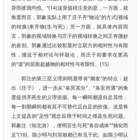
异而彼我均也。”(14)这里值得注意的是，一方面，就
角度而言，郭象实际上用了庄子齐“物论”的方式(视域
的转换)来齐物(生与死)；另一方面，就具体内容而
言，郭象的视域转换与庄子的视域转换之间又有微妙
的差别。郭象通过比较彰显对立双方的相对性与有限
性，接近于相对论与怀疑论，而庄子却要求在更高
的“道”的层面超越物的相对性与有限性。(15)
郭注的第三层义理则明显带有“阐发”的特点：超
出《庄子》，进一步从“各冥其分”、“各安所遇”的角
度提供齐死生的义理依据。每一瞬间都是自足其性，
每一刹那瞬间都有其不可替代且自足的价值。这是将
上文提及的“足性”观念应用于时间之维及生死问题。
郭象注《知北游》，便明言生与死“各自成体”“独化而
足”(16)。陈少明与刘笑敢都已有见于此。如陈少明认