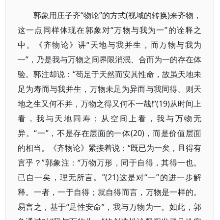
郭象用庄子齐“物论”的方式(视域的转换)来齐物，
这一点同样体现在郭象对“万物与我为一”的诠释之
中。《齐物论》讲“天地与我并生，而万物与我为
一”，乃是我与万物之间界限消泯、合而为一的存在体
验。郭注却说：“苟足于天然而安其性命，故虽天地未
足为寿而与我并生，万物未足为异而与我同得。则天
地之生又何不并，万物之得又何不一哉!”(19)从时间上
看，我与天地同寿；从空间上看，我与万物无
异。“一”，不是存在层面的一体(20)，而是价值层面
的相当。《齐物论》紧接着说：“既已为一矣，且得有
言乎？”郭象注：“万物万形，同于自得，其得一也。
已自一矣，理无所言。”(21)这是对“一”的进一步解
释。一者，一于自得；就自得而言，万物是一样的。
易言之，基于“足性安命”，我与万物为一。如此，郭