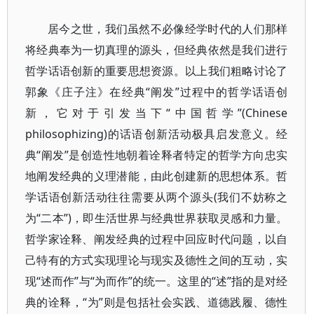
居今之世，我们虽然不必像经学时代的人们那样
将经典奉为一切真理的源头，但经典依然是我们进行
哲学话语创新的重要思想资源。以上我们粗略讨论了
郭象《庄子注》在经典“阐发”过程中的哲学话语创
新，它对于引发当下“中国哲学”(Chinese
philosophizing)的话语创新活动极具启发意义。经
典“阐发”是创造性地朝着诠释者特定的哲学方向忠实
地阐发经典的义理潜能，由此创建新的思想体系。哲
学话语创新活动往往需要从两个源头(我们不妨称之
为“二本”)，即生活世界与经典世界获取灵感和力量。
哲学家诠释、阐发经典的过程中回应时代问题，以自
己特有的方式实现理论与现实及德性之间的互动，实
现“述而作”与“为而作”的统一。这里的“述”指的是对经
典的诠释，“为”则是包括社会实践、道德践履、德性