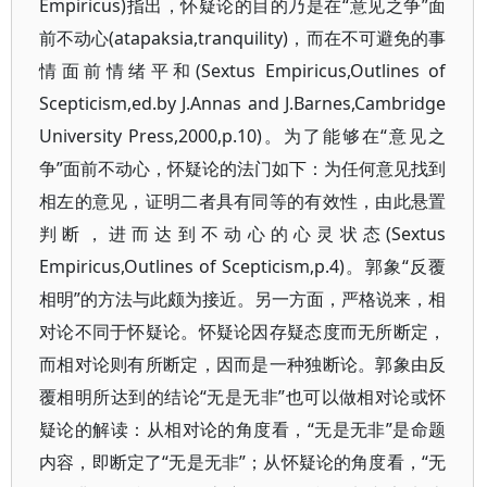
Empiricus)指出，怀疑论的目的乃是在“意见之争”面
前不动心(atapaksia,tranquility)，而在不可避免的事
情面前情绪平和(Sextus Empiricus,Outlines of
Scepticism,ed.by J.Annas and J.Barnes,Cambridge
University Press,2000,p.10)。为了能够在“意见之
争”面前不动心，怀疑论的法门如下：为任何意见找到
相左的意见，证明二者具有同等的有效性，由此悬置
判断，进而达到不动心的心灵状态(Sextus
Empiricus,Outlines of Scepticism,p.4)。郭象“反覆
相明”的方法与此颇为接近。另一方面，严格说来，相
对论不同于怀疑论。怀疑论因存疑态度而无所断定，
而相对论则有所断定，因而是一种独断论。郭象由反
覆相明所达到的结论“无是无非”也可以做相对论或怀
疑论的解读：从相对论的角度看，“无是无非”是命题
内容，即断定了“无是无非”；从怀疑论的角度看，“无