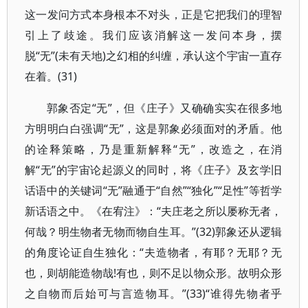
这一发问方式本身根本不对头，正是它把我们的理智
引上了歧途。我们应该消解这一发问本身，摆
脱“无”(未有天地)之幻相的纠缠，承认这个宇宙一直存
在着。(31)
郭象否定“无”，但《庄子》又确确实实在很多地
方明明白白强调“无”，这是郭象必须面对的矛盾。他
的诠释策略，乃是重新解释“无”，改造之，在消
解“无”的宇宙论起源义的同时，将《庄子》及玄学旧
话语中的关键词“无”融通于“自然”“独化”“足性”等哲学
新话语之中。《在宥注》：“夫庄老之所以屡称无者，
何哉？明生物者无物而物自生耳。”(32)郭象还从逻辑
的角度论证自生独化：“夫造物者，有耶？无耶？无
也，则胡能造物哉!有也，则不足以物众形。故明众形
之自物而后始可与言造物耳。”(33)“谁得先物者乎