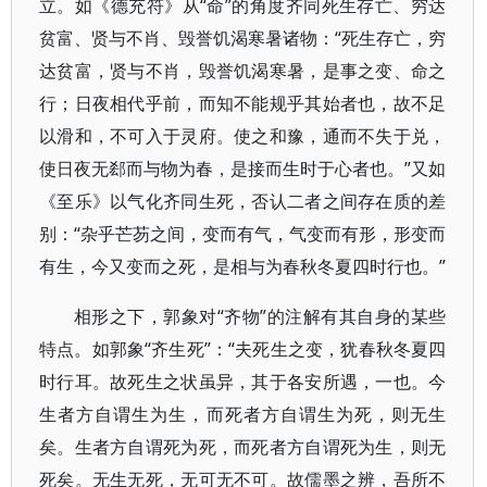
立。如《德充符》从“命”的角度齐同死生存亡、穷达
贫富、贤与不肖、毁誉饥渴寒暑诸物：“死生存亡，穷
达贫富，贤与不肖，毁誉饥渴寒暑，是事之变、命之
行；日夜相代乎前，而知不能规乎其始者也，故不足
以滑和，不可入于灵府。使之和豫，通而不失于兑，
使日夜无郄而与物为春，是接而生时于心者也。”又如
《至乐》以气化齐同生死，否认二者之间存在质的差
别：“杂乎芒芴之间，变而有气，气变而有形，形变而
有生，今又变而之死，是相与为春秋冬夏四时行也。”
相形之下，郭象对“齐物”的注解有其自身的某些
特点。如郭象“齐生死”：“夫死生之变，犹春秋冬夏四
时行耳。故死生之状虽异，其于各安所遇，一也。今
生者方自谓生为生，而死者方自谓生为死，则无生
矣。生者方自谓死为死，而死者方自谓死为生，则无
死矣。无生无死，无可无不可。故儒墨之辨，吾所不