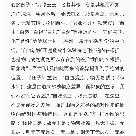
心的例子：“万物云云，各复其根，各复其根而不知；
浑浑沌沌，终身不离；若彼知之，乃是离之。无问其
名，无闚其情，物固自生。”郭象在注中频繁使用“自
生”“自造”“自得”“自尔”“自然”等相近的词，它们与“独
化”“足性”等等居于同一序列，属于郭象哲学的中心
词。“自”或“独”正是造成个体独特之“性”的内在根据，
也是物与物之间之所以存在质的差异性的内在根据。
郭象将“自”“性”以及由此而来的差异提升到了绝对的
位置。《庄子》主张，“自道观之，物无贵贱”(《秋
水》)，这是由道来超越物之差异；而郭象的立场，我
们不妨把它表述为“自物观之，物无贵贱”，在这里，
不是超越物之差异，而是由物之差异的绝对性来确证
物的绝对性与独特性。这正是郭象“玄同”万物的思
路：“物皆自是，故无非是；物皆相彼，故无非彼。无
非彼，则天下无是矣；无非是，则天下无彼矣。无彼