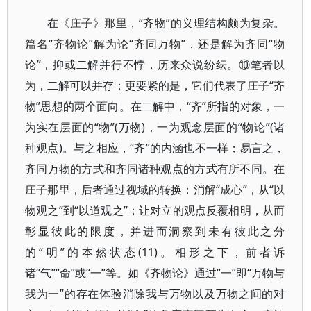
在《庄子》那里，“齐物”的义理结构颇为复杂。
篇名“齐物论”解为论“齐同万物”，还是解为齐同“物
论”，抑或二解并行不悖，历来众说纷纭。⑩笔者以
为，二解可以并存；更要紧的是，它们代表了庄子“齐
物”思想的两个面向。在二解中，“齐”所指的对象，一
为实在层面的“物”(万物)，一为观念层面的“物论”(诸
种观点)。与之相应，“齐”的内涵也不一样；易言之，
齐同万物的方式和齐同诸种观点的方式有所不同。在
庄子那里，后者通过视域的转换：消解“成心”，从“以
物观之”到“以道观之”；让对立的观点反覆相明，从而
彰显彼此的限度，并进而洞察到未有彼此之分
的“明”的本然状态(11)。相形之下，前者诉
诸“气”“命”或“一”等。如《齐物论》通过“一”即“万物与
我为一”的存在体验消除我与万物以及万物之间的对