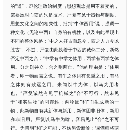
的“道”，即伦理政治制度与思想观念是用不着变的，
需要应时而变的只是技术。严复有见于器物与制度、
思想文化之间的相关性，批判“中体西用”说，强调一
种文化（无论中西）自身的有机性，以及由此呈现出
不同的整体风格：“中之人好古而忽今，西之人力今以
胜古”。不过，严复由此执着于中西的截然二分，断然
否定中西之合：“中学有中学之体用，西学有西学之体
用。分之则并立，合之则两亡。”他的理由是：“体用
者，即一物而言之也。有牛之体则有负重之用，有马
之体则有致远之用。未闻以牛为体，以马为用者
也。”严复诚然有见于机械之“合”不可行，然未见
于“和实生物”的可能性：两物因“和”而生成新的一
物，此新物自有其新体与新用，新体固非旧体，新用
亦非旧用。严复以马牛为喻，容易见出“合”之不可
行。为阐明“和”之可能，不妨另设新喻：调酒师将两