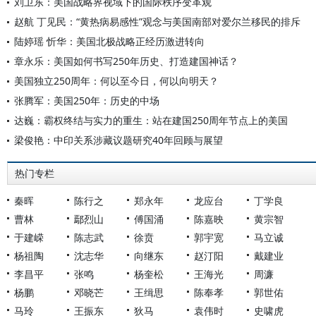
刘卫东：美国战略界视域下的国际秩序变革观
赵航 丁见民：“黄热病易感性”观念与美国南部对爱尔兰移民的排斥
陆婷瑶 忻华：美国北极战略正经历激进转向
章永乐：美国如何书写250年历史、打造建国神话？
美国独立250周年：何以至今日，何以向明天？
张腾军：美国250年：历史的中场
达巍：霸权终结与实力的重生：站在建国250周年节点上的美国
梁俊艳：中印关系涉藏议题研究40年回顾与展望
热门专栏
秦晖
陈行之
郑永年
龙应台
丁学良
曹林
鄢烈山
傅国涌
陈嘉映
黄宗智
于建嵘
陈志武
徐贲
郭宇宽
马立诚
杨祖陶
沈志华
向继东
赵汀阳
戴建业
李昌平
张鸣
杨奎松
王海光
周濂
杨鹏
邓晓芒
王缉思
陈奉孝
郭世佑
马玲
王振东
狄马
袁伟时
史啸虎