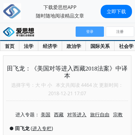
下载爱思想APP
立即下载
随时随地阅读精品文章
登录
注册
首页
法学
经济学
政治学
国际关系
社会学
田飞龙：《美国对等进入西藏2018法案》中译
本
选择字号：
大
中
小
本文共阅读 4464 次 更新时间：
2018-12-21 17:07
进入专题：
美国
西藏
对等进入
旅行自由
宗教
●
田飞龙
(
进入专栏
)