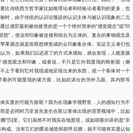
就要比传统西方哲学家比如唯理论者和经验论者看到的更多，也
经验时，由于传统的认识论预设的认识主体与被认识现象的二元
通过感官最初被动接受的是一个个绝对简单的“感觉观念”或“印
自发“联想”，使这些印象被连接和组合为立体的、复合的事物观念及
、苹果观念就是按联想律形成的众印象集合体。实证主义者们也
。他认为，如果我们以还原了的方式来感知，就会发现，人能直接
下感觉观念和印象，或者说，不只是它向我显现的映射面（侧
，不止于看到它对我现成地呈现出来的东西，或一个客体对一个
带着的可能显现的诸方面，比如此讲台的另外几面、其内部等
主体实显的可能方面呢？因为在现象学视野里，人的感知行为不
，而是必同时乃至首先发生在那让客体出现的背景视域中，比如
晕圈”[5]里。它们虽然不对我实在地显现，或如胡塞尔讲的是“非
体构成。没有它们的匿名铺垫和前呼后拥，就不可能有实显认知