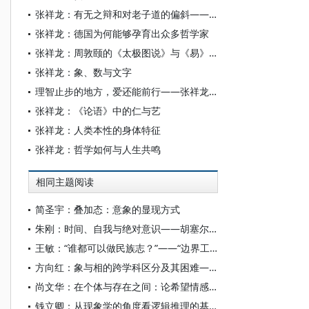
张祥龙：有无之辩和对老子道的偏斜——从郭店楚简《老子》甲本“天下之物生于有/无”章谈起
张祥龙：德国为何能够孕育出众多哲学家
张祥龙：周敦颐的《太极图说》与《易》象数
张祥龙：象、数与文字
理智止步的地方，爱还能前行——张祥龙先生谈中西文明中的神秘体验
张祥龙：《论语》中的仁与艺
张祥龙：人类本性的身体特征
张祥龙：哲学如何与人生共鸣
相同主题阅读
简圣宇：叠加态：意象的显现方式
朱刚：时间、自我与绝对意识——胡塞尔现象学中的时间与本原
王敏：“谁都可以做民族志？”——“边界工作”视角下的民族志知识生产及反思
方向红：象与相的跨学科区分及其困难——兼论一种易学—现象学的解决方案
尚文华：在个体与存在之间：论希望情感的现象学意义
钱立卿：从现象学的角度看逻辑推理的基础——论卡罗尔疑难与分离规则的合法性根源