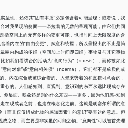
实呈现，还依其“固有本质”必定包含着可能呈现；或者说，我
讲台对我呈现的侧面――牵拉着的无数的呈现可能，由它们共同
”既指空间上的无穷多样的变更可能，也指时间上无限深度的含
含着内在的“自由变更”、赋意和统握，所以呈报出的不止是简
在晕圈内构成的多维（空间加上时间即四维）事物及与其它事物
如我们看讲台的活动为“意向行为”（noesis），而称被如此
意向对象”或“意向相关项”（noema）。它们都不是单质的或
度的、内在综合或被综合着的、入晕乘势着的和直接可意会的，
为重心的。人们感知到、直观到、意识到的东西永远比现成存在
、侧显面、映象还是别的什么东西――更多，因为他们感–知到
远走在现成者之前，也走在概念化之前。这就是胡塞尔所谓的意
物〔而非仅仅组成此物的感知因素〕的意识”要表达的意思。但
现成之物，而主要是非实显的可能之物。“意向性”可以被首先理