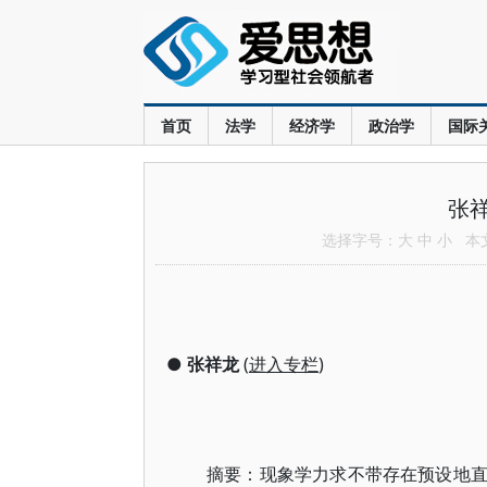
首页
法学
经济学
政治学
国际
张
选择字号：
大
中
小
本文共
●
张祥龙
(
进入专栏
)
摘要：现象学力求不带存在预设地