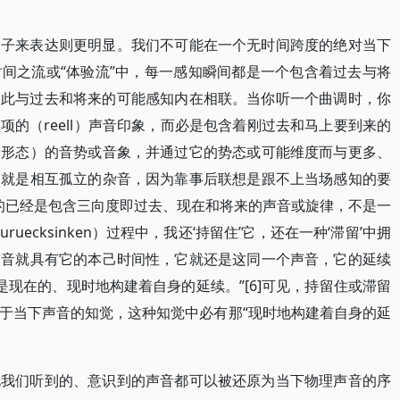
例子来表达则更明显。我们不可能在一个无时间跨度的绝对当下
间之流或“体验流”中，每一感知瞬间都是一个包含着过去与将
因此与过去和将来的可能感知内在相联。当你听一个曲调时，你
的（reell）声音印象，而必是包含着刚过去和马上要到来的
音形态）的音势或音象，并通过它的势态或可能维度而与更多、
的就是相互孤立的杂音，因为靠事后联想是跟不上当场感知的要
的已经是包含三向度即过去、现在和将来的声音或旋律，不是一
uecksinken）过程中，我还‘持留住’它，还在一种‘滞留’中拥
声音就具有它的本己时间性，它就还是这同一个声音，它的延续
现在的、现时地构建着自身的延续。”[6]可见，持留住或滞留
于当下声音的知觉，这种知觉中必有那“现时地构建着自身的延
说我们听到的、意识到的声音都可以被还原为当下物理声音的序