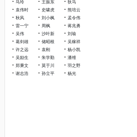
马玲
王振东
狄马
袁伟时
史啸虎
熊培云
秋风
刘小枫
孟令伟
雷一宁
周枫
蒋兆勇
吴伟
沙叶新
刘瑜
葛剑雄
储昭根
吴稼祥
许之远
袁刚
杨小凯
吴励生
朱学勤
潘维
郑秉文
莫于川
羽之野
谢志浩
孙立平
杨光