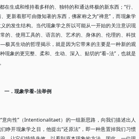
都在生成和维持着多样的、独特的和通达终极的新东西；“行、
着、更新着那可由微知著的东西，佛家称之为“禅意”，而现象学
或意义的发生结构。当代现象学之所以可能从一开始的关注意识现
日常的、使用工具的、语言的、艺术的、身体的、伦理的、科技
――极其生动的哲理揭示，就是因为它带来的主要是一种新的观
种现象的更完整、柔和、生动、深入、贴切的“看–法”，也就是
。
一．现象学看–法举例
性”（Intentionalitaet）的一组新思路，向我们描述出人
们睁开现象学之目，他提出“还原法”，即一种悬置掉我们习惯
预设，让它们统统失效，以看到原本现象的方法。因此，一位现