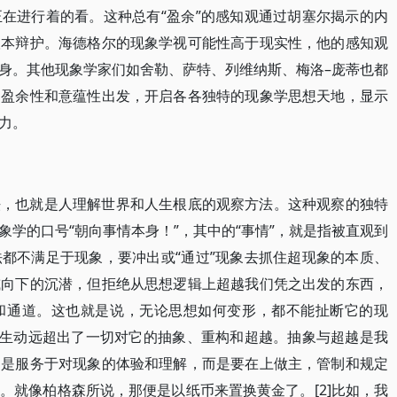
在进行着的看。这种总有“盈余”的感知观通过胡塞尔揭示的内
根本辩护。海德格尔的现象学视可能性高于现实性，他的感知观
显身。其他现象学家们如舍勒、萨特、列维纳斯、梅洛–庞蒂也都
、盈余性和意蕴性出发，开启各各独特的现象学思想天地，显示
力。
法，也就是人理解世界和人生根底的观察方法。这种观察的独特
学的口号“朝向事情本身！”，其中的“事情”，就是指被直观到
都不满足于现象，要冲出或“通过”现象去抓住超现象的本质、
或向下的沉潜，但拒绝从思想逻辑上超越我们凭之出发的东西，
和通道。这也就是说，无论思想如何变形，都不能扯断它的现
和生动远超出了一切对它的抽象、重构和超越。抽象与超越是我
不是服务于对现象的体验和理解，而是要在上做主，管制和规定
。就像柏格森所说，那便是以纸币来置换黄金了。[2]比如，我