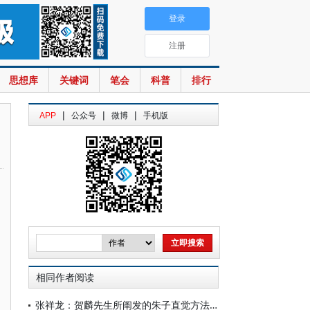
登录
注册
思想库
关键词
笔会
科普
排行
|
|
|
APP
公众号
微博
手机版
相同作者阅读
张祥龙：贺麟先生所阐发的朱子直觉方法——“虚心涵泳”的境域含义与前提