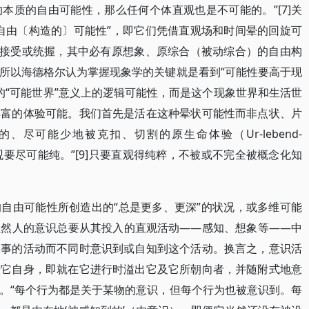
本质的自由可能性，那么任何个体直观也是不可能的。”[7]关
自由〔构造的〕可能性”，即它们凭借直观场和时间晕的回旋可
的接受或统握，其中必有原想象、原综合（被动综合）的自由构
所以海德格尔认为掌握现象学的关键就是看到“可能性要高于现
讲的“可能世界”意义上的逻辑可能性，而是这个现象世界和生活世
丰富的体验可能。我们首先是活在这种晕状可能性而非点状、片
尽可能少地被克扣、切割的原生命体验（Ur-lebend-
但直观要尽可能纯。”[9]只要直观得纯粹，不被或不完全被概念化知
自由可能性所创造出的“总是更多、更深”的状况，或多维可能
虽然人的意识总要从其投入的直观活动――感知、想象等――中
从事的活动而不同时意识到或自知到这个活动。换言之，意识活
于它自身，即就在它进行时溢出它及它所朝向者，并随附式地意
。“每个行为都是关于某物的意识，但每个行为也被意识到。每