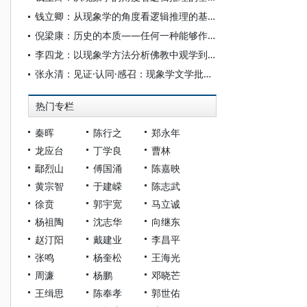
钱立卿：从现象学的角度看逻辑推理的基础——论卡罗尔疑难与分离规则的合法性根源
倪梁康：历史的本质——任何一种能够作为严格科学出现的未来历史现象学导引
李四龙：以现象学方法分析佛教中观学到唯识学的过渡
张永清：见证·认同·感召：现象学文学批评“回到作品本身”的三种理路
热门专栏
秦晖
陈行之
郑永年
龙应台
丁学良
曹林
鄢烈山
傅国涌
陈嘉映
黄宗智
于建嵘
陈志武
徐贲
郭宇宽
马立诚
杨祖陶
沈志华
向继东
赵汀阳
戴建业
李昌平
张鸣
杨奎松
王海光
周濂
杨鹏
邓晓芒
王缉思
陈奉孝
郭世佑