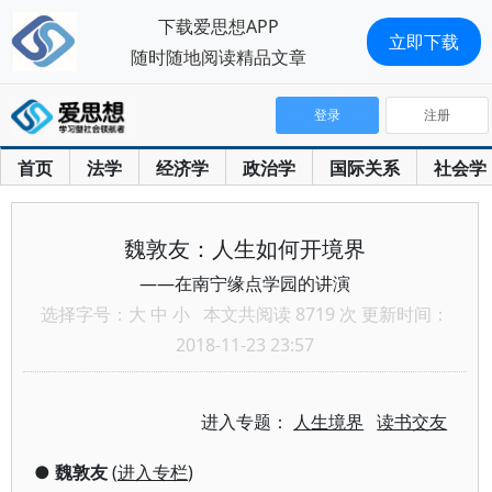
下载爱思想APP
立即下载
随时随地阅读精品文章
登录
注册
首页
法学
经济学
政治学
国际关系
社会学
魏敦友：人生如何开境界
——在南宁缘点学园的讲演
选择字号：
大
中
小
本文共阅读 8719 次 更新时间：
2018-11-23 23:57
进入专题：
人生境界
读书交友
●
魏敦友
(
进入专栏
)