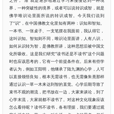
之分，“渐”就是逐步地通过学习来慢慢达到一种境
界，一种突破性的境界，或者可以说转识成智，就是
佛学唯识论里面所说的转识成智。今天我们说到
了“识”，在中国佛教文化里知有两种：识知和智知。
一本书、一张桌子、一支笔摆在我面前，我认得它，
这叫识知。智知则不同，唯识论里面讲，人有八识，
如何从识转为智，是佛教所讲，这种思想后被中国文
化所吸收。这是我们研究“读书还是不读书”这个问题
时也应该思考的，它有一个前提条件在。后来有些学
者认为，例如王阳明，他继承了陆九渊的心学，人可
以直接领悟良知，根本无需读书，也无需像朱熹那样
通过认识一草一木来达到智的直觉。心学后期导致了
束书不观的潮流，把书放在一边，大家来谈论，到了
心学末流，大家就都不读书了。对这种文化现象应该
怎么看待呢？读书不读书，各有理据，我们要通过观