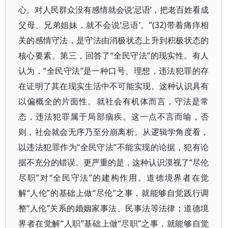
心。对人民群众没有感情就会说‘忌语’，把老百姓看成
父母、兄弟姐妹，就不会说‘忌语’。”(32)带着痛痒相
关的感情守法，是守法由消极状态上升到积极状态的
核心要素。第三，回答了“全民守法”的现实性。有人
认为，“全民守法”是一种口号、理想，违法犯罪的存
在证明了其在现实生活中不可能实现。这种认识具有
以偏概全的片面性。就社会有机体而言，守法是常
态，违法犯罪属于局部痼疾。这一点不言而喻，否
则，社会就会无序乃至分崩离析。从逻辑学角度看，
以违法犯罪作为“全民守法”不能实现的论据，犯有论
据不充分的错误。更严重的是，这种认识漠视了“尽伦
尽职”对“全民守法”的建构作用。道德境界者在觉
解“人伦”的基础上做“尽伦”之事，就能够自觉践行调
整“人伦”关系的婚姻家事法、民事法等法律；道德境
界者在觉解“人职”基础上做“尽职”之事，就能够自觉