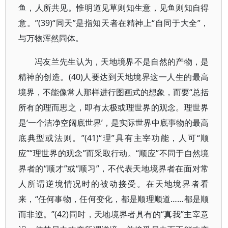
鱼，人所共见。惟明道见草则知生意，见鱼则知自得
意。”(39)“同天”是指知天者在精神上“自同于大全”，
与万物浑然同体。
冯友兰先生认为，天地境界不是自然的产物，是
精神的创造。(40)人要达到天地境界这一人生的最高
境界，不能像常人那样进行图画式的想象，而要“总括
所有的理而思之，即有太极或理世界的观念。理世界
是‘一个洁净空阔底世界’，是实际世界中底事物的最高
底典型或法则。”(41)“理”具有主宰功能，人可“顺
应”“理世界的观念”而采取行动。“顺应”不同于自然境
界者的“顺才”或“顺习”，不代表天地境界者在面对常
人所谓逆境情况时的被动接受。在天地境界者看
来，“任何事物，任何变化，都是顺理顺道……都是顺
而非逆。”(42)同时，天地境界者具有的“真我”主宰意