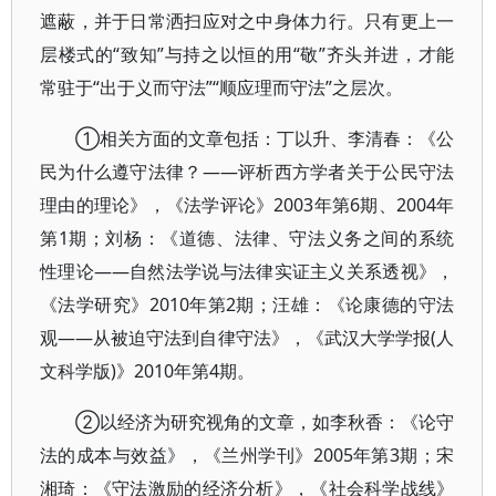
遮蔽，并于日常洒扫应对之中身体力行。只有更上一
层楼式的“致知”与持之以恒的用“敬”齐头并进，才能
常驻于“出于义而守法”“顺应理而守法”之层次。
①相关方面的文章包括：丁以升、李清春：《公
民为什么遵守法律？——评析西方学者关于公民守法
理由的理论》，《法学评论》2003年第6期、2004年
第1期；刘杨：《道德、法律、守法义务之间的系统
性理论——自然法学说与法律实证主义关系透视》，
《法学研究》2010年第2期；汪雄：《论康德的守法
观——从被迫守法到自律守法》，《武汉大学学报(人
文科学版)》2010年第4期。
②以经济为研究视角的文章，如李秋香：《论守
法的成本与效益》，《兰州学刊》2005年第3期；宋
湘琦：《守法激励的经济分析》，《社会科学战线》