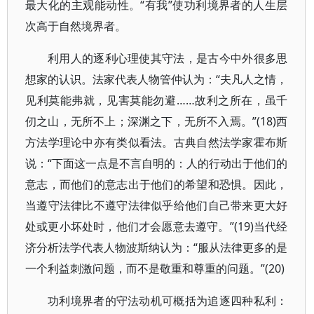
最大化的主观能动性。“有我”使功利境界者的人生层
次高于自然境界者。
利用人的逐利心理使其守法，是古今中外很多思
想家的认识。法家代表人物管仲认为：“夫凡人之情，
见利莫能弗就，见害莫能勿避……故利之所在，虽千
仞之山，无所不上；深渊之下，无所不入焉。”(18)西
方法学理论中亦有类似看法。古典自然法学家霍布斯
说：“下面这一点是不言自明的：人的行动出于他们的
意志，而他们的意志出于他们的希望和恐惧。因此，
当遵守法律比不遵守法律似乎给他们自己带来更大好
处或更小坏处时，他们才会愿意去遵守。”(19)当代经
济分析法学代表人物波斯纳认为：“服从法律更多的是
一个利益刺激问题，而不是敬重和尊重的问题。”(20)
功利境界者的守法动机可概括为追逐四种私利：