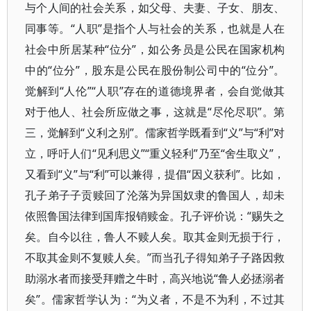
与个人间的社会关系，如父母、夫妻、子女、朋友、
同事等。“人职”是指个人与社会的关系，也就是人在
社会中所居某种“位分”，如公务员是公民在国家机构
中的“位分”，股东是公民在股份制公司中的“位分”。
觉解到“人伦”“人职”存在的道德境界者，会自觉做其
对于他人、社会所应做之事，这就是“尽伦尽职”。第
三，觉解到“义利之别”。儒家哲学既看到“义”与“利”对
立，呼吁人们“见利思义”“重义轻利”乃至“舍生取义”，
又看到“义”与“利”可以兼得，提倡“因义获利”。比如，
孔子弟子子贡赎回了沦落为异国奴隶的鲁国人，却未
依照鲁国法律到国库报销赎金。孔子评价说：“赐失之
矣。自今以往，鲁人不赎人矣。取其金则无损于行，
不取其金则不复赎人矣。”而当孔子得知弟子子路因救
助溺水者而接受拜赠之牛时，高兴地说“鲁人必拯溺者
矣”。儒家哲学认为：“为义者，不是不为利，不过其