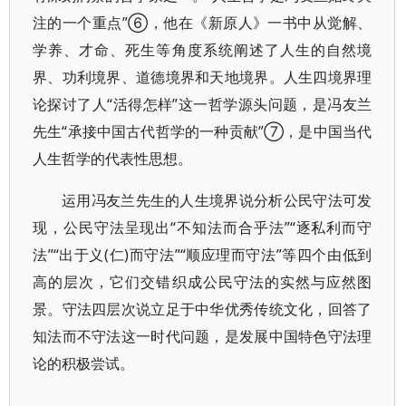
注的一个重点”⑥，他在《新原人》一书中从觉解、
学养、才命、死生等角度系统阐述了人生的自然境
界、功利境界、道德境界和天地境界。人生四境界理
论探讨了人“活得怎样”这一哲学源头问题，是冯友兰
先生“承接中国古代哲学的一种贡献”⑦，是中国当代
人生哲学的代表性思想。
运用冯友兰先生的人生境界说分析公民守法可发
现，公民守法呈现出“不知法而合乎法”“逐私利而守
法”“出于义(仁)而守法”“顺应理而守法”等四个由低到
高的层次，它们交错织成公民守法的实然与应然图
景。守法四层次说立足于中华优秀传统文化，回答了
知法而不守法这一时代问题，是发展中国特色守法理
论的积极尝试。