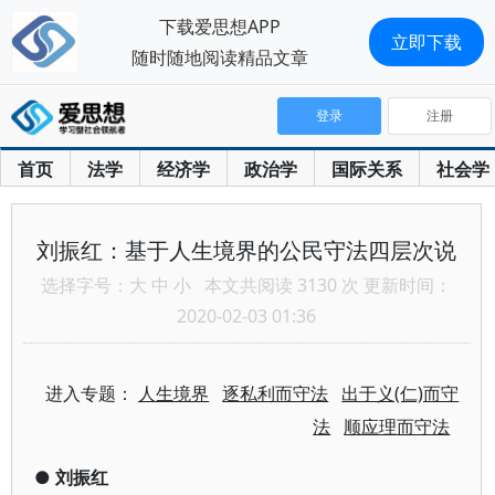
下载爱思想APP
立即下载
随时随地阅读精品文章
登录
注册
首页
法学
经济学
政治学
国际关系
社会学
刘振红：基于人生境界的公民守法四层次说
选择字号：
大
中
小
本文共阅读 3130 次 更新时间：
2020-02-03 01:36
进入专题：
人生境界
逐私利而守法
出于义(仁)而守
法
顺应理而守法
●
刘振红