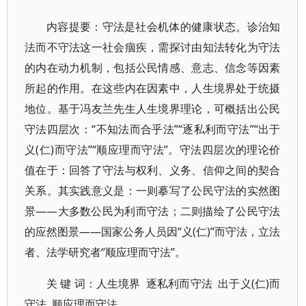
内容提要：守法是社会机体的健康状态。诊治知
法而不守法这一社会痼疾，需探讨由知法转化为守法
的内在动力机制，包括公民情感、意志、信念等因素
所起的作用。在这些内在因素中，人生境界处于统摄
地位。基于冯友兰先生人生境界理论，可概括出公民
守法四层次：“不知法而合乎法”“逐私利而守法”“出于
义(仁)而守法”“顺应理而守法”。守法四层次的理论价
值在于：回答了守法与权利、义务、信仰之间的契合
关系。其实践意义是：一则摹写了公民守法的实然图
景——大多数公民为利而守法；二则描绘了公民守法
的应然图景——国家公务人员因“义(仁)”而守法，立法
者、法学研究者“顺应理而守法”。
关 键 词：人生境界 逐私利而守法 出于义(仁)而
守法 顺应理而守法