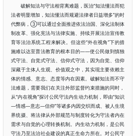
破解知法与守法相背离难题，医治“知法懂法而犯
法者明显增加，知法懂法而规避法律者日益增多”的时
代弊病，③可以通过全面推进依法治国、深化法制体
制改革、强化宪法与法律实施、持续开展法治宣传教
育等法治系统工程来解决。但这些“外在视角”下的措
施难以达至普法教育的根本目的——使公民做到慎独
式守法、自觉式守法、信仰式守法，因为自觉、信仰
深藏于主体人生观、价值观之中，其实现主要依赖主
体的情感、意志、态度等内在因素。破解知法而不守
法难题，需要我们在关注外部监督约束措施的同时，
从“内在视角”探讨公民守法内生动力机制，即由“知识
—情感—意志—信仰”等诸多内因交织而成、被人生境
界统摄、将法律从外部规范与制度转化为守法者内在
需求与自觉的心理转换机制。内生动力机制，是公民
守法乃至法治社会建设的真正生命力所在。对公民守