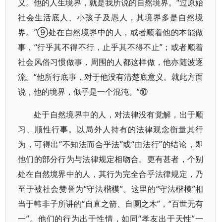
义。他的人生境界，就是我所说的自然境界。“过原始
社会生活底人、小孩子及愚人，其境界多是自然境
界。”⑨处在自然境界中的人，或者顺着他的本能做
事，“行乎其不得不行，止乎其不得不止”；或者顺着
社会风俗习惯做事，周围的人都这样做，他亦随波逐
流。“他所行底事，对于他没有清楚底意义。就此方面
说，他的境界，似乎是一个混沌。”⑩
处于自然境界中的人，对法律没有觉解，出于顺
习、顺性行事。以局外人持有的法律观念衡量其行
为，可得出“不知法而合乎法”或“由法行”的结论，即
他们的部分行为与法律规定相吻合。更有甚者，个别
处在自然境界中的人，其行为完全合乎法律规定，乃
至于被社会赞誉为“守法楷模”。这里的“守法楷模”相
当于韩非子所讲的“自直之箭、自圜之木”，“百世无有
一”。他们的行为出于性情，如同“孝友出于天性”一