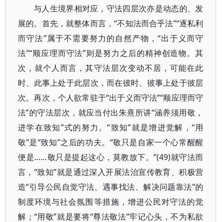
与人生境界相对应，守法四层次亦是动态的、发
展的。首先，就整体而言，“不知法而合乎法”“逐私利
而守法”属于不需要努力的自然产物，“出于义而守
法”“顺应理而守法”则是努力之后的精神创造物。其
次，就个人而言，其守法层次变动不居，可能在此
时、此事上处于此层次，而在彼时、彼事上处于彼层
次。再次，个人欲常驻于“出于义而守法”“顺应理而守
法”的守法层次，就应当付出朱熹所讲“涵养须用敬，
进学在致知”式的努力。“致知”就是增进觉解，“用
敬”是“致知”之后的功夫。“敬只是自家一个心常醒醒
便是……敬只是提起这心，莫教放下。”(49)就守法而
言，“致知”就是通过深入开展法治宣传教育、积极营
造“引导公民自觉守法、遇事找法、解决问题靠法”的
制度环境与社会氛围等措施，增进公民对守法的觉
解；“用敬”就是要将“尊法敬法”牢记心头，不为私欲