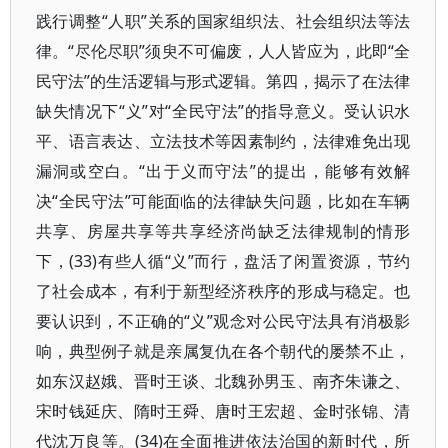
践行调整“人职”关系的国家组织法、社会组织法等法
律。“尽伦尽职”须臾不可偏废，人人皆应为，此即“全
民守法”的生活逻辑与形式逻辑。第四，揭示了在法律
缺失情况下“义”对“全民守法”的指导意义。受认识水
平、语言表达、立法技术等因素制约，法律难免出现
漏洞或空白。“出于义而守法”的提出，能够有效解
决“全民守法”可能面临的法律缺失问题，比如在车辆
共享、房屋共享等共享经济尚缺乏法律规制的情形
下，(33)有些人循“义”而行，盘活了闲置资源，节约
了社会成本，有利于新型经济秩序的形成与稳定。也
要认识到，不正确的“义”观念对公民守法具有消极影
响，典型例子就是亲属复仇在各个朝代的屡禁不止，
如东汉赵娥、晋时王谈、北魏孙男玉、南齐朱谦之、
宋时钱延庆、隋时王舜、唐时王宏超、金时张锦、清
代沈万良等。(34)在全面推进依法治国的新时代，所