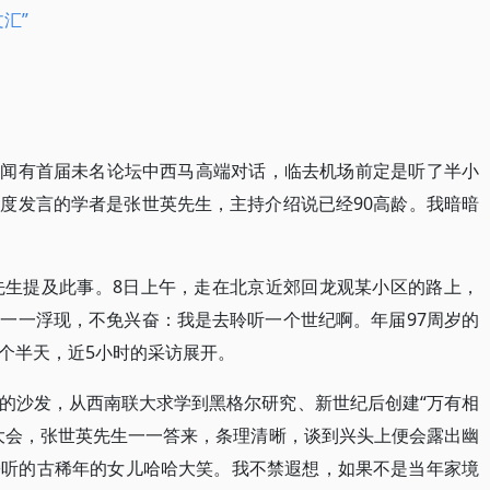
汇”
，听闻有首届未名论坛中西马高端对话，临去机场前定是听了半小
度发言的学者是张世英先生，主持介绍说已经90高龄。我暗暗
先生提及此事。8日上午，走在北京近郊回龙观某小区的路上，
一一浮现，不免兴奋：我是去聆听一个世纪啊。年届97周岁的
个半天，近5小时的采访展开。
的沙发，从西南联大求学到黑格尔研究、新世纪后创建“万有相
大会，张世英先生一一答来，条理清晰，谈到兴头上便会露出幽
旁听的古稀年的女儿哈哈大笑。我不禁遐想，如果不是当年家境