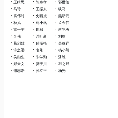
王缉思
陈奉孝
郭世佑
马玲
王振东
狄马
袁伟时
史啸虎
熊培云
秋风
刘小枫
孟令伟
雷一宁
周枫
蒋兆勇
吴伟
沙叶新
刘瑜
葛剑雄
储昭根
吴稼祥
许之远
袁刚
杨小凯
吴励生
朱学勤
潘维
郑秉文
莫于川
羽之野
谢志浩
孙立平
杨光