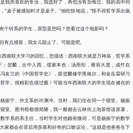
正是我所喜欢的专业，我选对了，再也没有后悔过。我的高中同
，“桌子被感知时才是桌子。”他吃惊地说，“怪不得哲学系出疯
有个转系的学生，原型是您吗？您看过这个电影吗？
但有点感冒，我女儿阻止了。可能是吧。
6年在西南联大学习的回忆，您描述：西南联大就是万神庙，哲学系
下；贺麟，出中入西，儒家本色；汤用彤，雍容大度，成竹在
上冯友兰的《中国哲学史》，跟贺麟修学黑格尔，和金岳霖研习
家哲学。很精彩也很过瘾！可能当年西南联大的学生现在健在的
系杨振宁、外文系的许渊冲。当时，我们住在同一个寝室。杨振
，寝室、图书馆都很简陋，我一般都去云林街上泡茶馆读原著，
大数学系的系主任，当时学生对他颇有微词，可是杨振宁的数学
大家都会在背后用羡慕和好奇的口吻议论，“这就是他爸爸生下