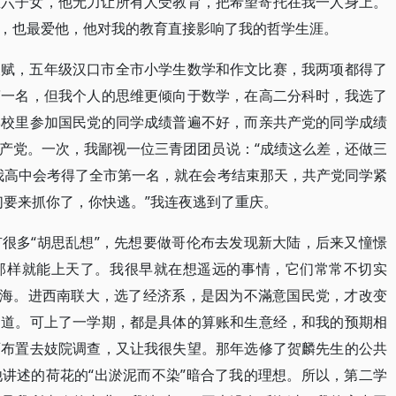
里六子女，他无力让所有人受教育，把希望寄托在我一人身上。
，也最爱他，他对我的教育直接影响了我的哲学生涯。
天赋，五年级汉口市全市小学生数学和作文比赛，我两项都得了
第一名，但我个人的思维更倾向于数学，在高二分科时，我选了
学校里参加国民党的同学成绩普遍不好，而亲共产党的同学成绩
产党。一次，我鄙视一位三青团团员说：“成绩这么差，还做三
我高中会考得了全市第一名，就在会考结束那天，共产党同学紧
们要来抓你了，你快逃。”我连夜逃到了重庆。
很多“胡思乱想”，先想要做哥伦布去发现新大陆，后来又憧憬
那样就能上天了。我很早就在想遥远的事情，它们常常不切实
脑海。进西南联大，选了经济系，是因为不滿意国民党，才改变
之道。可上了一学期，都是具体的算账和生意经，和我的预期相
师布置去妓院调查，又让我很失望。那年选修了贺麟先生的公共
讲述的荷花的“出淤泥而不染”暗合了我的理想。所以，第二学