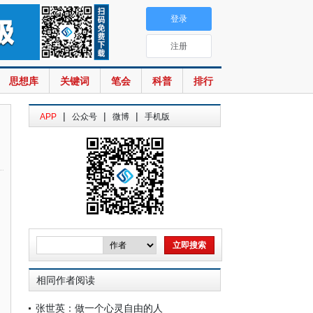
登录
注册
思想库
关键词
笔会
科普
排行
|
|
|
APP
公众号
微博
手机版
相同作者阅读
张世英：做一个心灵自由的人