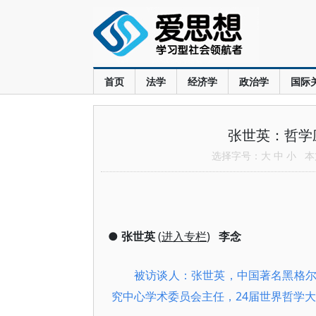
首页
法学
经济学
政治学
国际
张世英：哲学
选择字号：
大
中
小
本文
●
张世英
(
进入专栏
)
李念
被访谈人：张世英，中国著名黑格
究中心学术委员会主任，24届世界哲学