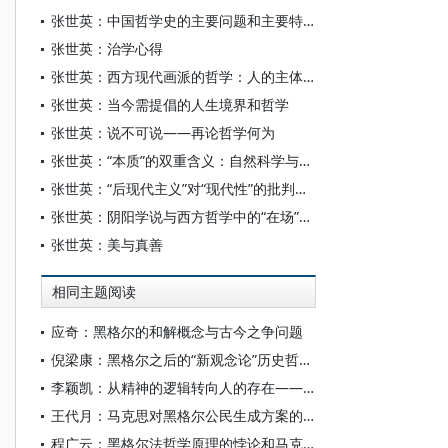
张世英：中国哲学史的主要问题和主要特征
张世英：治学心得
张世英：西方现代画派的哲学：人的主体性与自我表现
张世英：当今需提倡的人生境界和哲学
张世英：说不可说——再论哲学何为
张世英：“本质”的双重含义：自然科学与人文科学——黑格尔、狄尔泰、胡塞尔之间的一点链接
张世英：“后现代主义”对“现代性”的批判与超越
张世英：阴阳学说与西方哲学中的“在场”与“不在场”
张世英：美与真善
相同主题阅读
应奇：黑格尔的和解概念与古今之争问题
倪梁康：黑格尔之后的“新观念论”历史哲学：新黑格尔主义
李颖凯：从精神的逻辑转向人的存在——论科耶夫欲望辩证法对黑格尔哲学的理论重构
王代月：马克思对黑格尔公民生成方案的继承与超越
程广云：黑格尔法哲学原理的悖论和马克思法哲学批判的构架