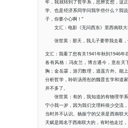
年，我就转到了哲学系，思辨玄想，这
学、也是经济系同学问我学些什么？我说
子，你要小心啊！”
文汇：电影《无问西东》里西南联大
张世英：那天，我儿子要带我去看，
文汇：我看了您有关1941年秋到194
各有风格：冯友兰，博古通今，意在天
胸；金岳霖，游刃数理，逍遥方外。能
分析哲学，聆听汤用彤的魏晋玄学和道
并不多了。
张世英：有的，我知道的有物理学
宁小我一岁，因为我们文理科很少交流
当时并不认识。杨振宁的父亲是西南联
天赋是闻名于西南联大的，有时他走过，