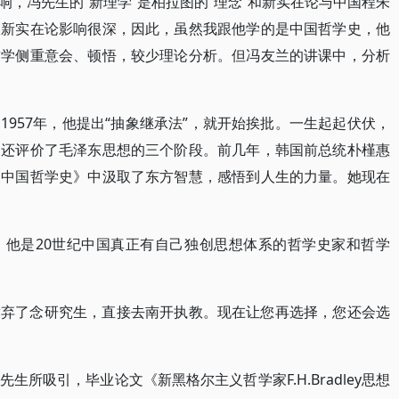
，冯先生的“新理学”是柏拉图的“理念”和新实在论与中国程朱
美新实在论影响很深，因此，虽然我跟他学的是中国哲学史，他
哲学侧重意会、顿悟，较少理论分析。但冯友兰的讲课中，分析
957年，他提出“抽象继承法”，就开始挨批。一生起起伏伏，
，还评价了毛泽东思想的三个阶段。前几年，韩国前总统朴槿惠
《中国哲学史》中汲取了东方智慧，感悟到人生的力量。她现在
，他是20世纪中国真正有自己独创思想体系的哲学史家和哲学
放弃了念研究生，直接去南开执教。现在让您再选择，您还会选
所吸引，毕业论文《新黑格尔主义哲学家F.H.Bradley思想