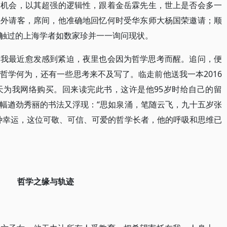
的机会，以其超强的逻辑性，跟着金岳霖先生，世上是否会多一
在外请客，席间，他准确地回忆何时受华东师大杨国荣邀请；顺
触过的上海学者如数家珍并一一询问现状。
：我最近愈发感到紧迫，夜里也会因为哲学思考而醒。追问，便
哲学何为，还有一些思考来不及写了。临走前他送我一本2016
天为我网络购买。回来读完此书，这许是他95岁时给自己的留
幅遒劲秀丽的书法又浮现：“思如泉涌，笔随云飞，九十五岁张
种幸运，这位可敬、可信、可爱的哲学长者，他的呼吸和思维已
哲学之缘与轨迹