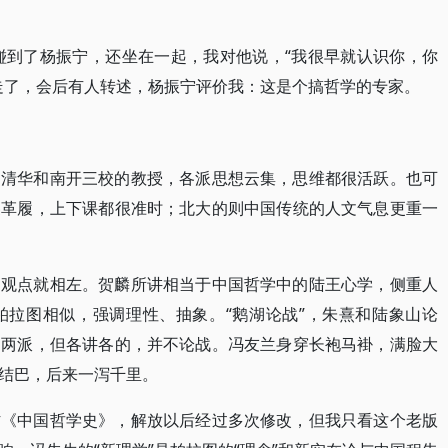
我碰到了杨振宁，还坐在一起，我对他说，“我很早就认识你，你
走了，会后有人转述，杨振宁评价我：这是个搞哲学的专家。
、清华和南开三校的教授，各派思想云集，思维都很活跃。也可
裝革履，上下课都很准时；北大的则中国传统的人文气息更重一
的观点就相左。贺麟所讲相当于中国哲学中的陆王心学，侧重人
柏拉图相似，强调理性、抽象。“鹅湖论战”，朱熹和陆象山论
湖两派，但各讲各的，并不论战。冯友兰身穿长袍马褂，满脸大
结巴，后来一泻千里。
材《中国哲学史》，解放以后经过多次修改，但我只看这个老版