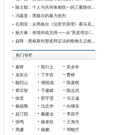
陈士聪：个人与共同体相统一的三重路径：康德、黑格尔与阿多诺
冯嘉荟：黑格尔的暴力批判
孔明安：从黑格尔《法哲学原理》看马克思的人道主义的源流
杨大春：有情抑或无情——从“美是理念/观念的感性显现”看审美意识的演变
赵阵：恩格斯对塑造辩证法的唯物主义根基的原创性贡献
热门专栏
秦晖
陈行之
郑永年
龙应台
丁学良
曹林
鄢烈山
傅国涌
陈嘉映
黄宗智
于建嵘
陈志武
徐贲
郭宇宽
马立诚
杨祖陶
沈志华
向继东
赵汀阳
戴建业
李昌平
张鸣
杨奎松
王海光
周濂
杨鹏
邓晓芒