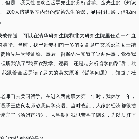
著，但是，我天性喜欢金岳霖先生的分析哲学。金先生的《知识
、200人挤满教室内外的贺麟先生的课，显得很枯燥，但我的
。
我被保送，可以在清华研究生院和北大研究生院里任选一个直
的清华。当时，我已经要和闻一多的女高足中文系彭兰女士结
请贺麟先生为我证婚。事后，贺麟先生知道了这两件事，觉得我
但听我说了“我喜欢数学、逻辑，还是走分析哲学的路”后，就
”。我跟着金岳霖读了罗素的英文原著《哲学问题》，知道了杜
仿老师们去美国留学。在进入西南联大第二年时，我休学一年，
外语系王佐良老师教我俩学英语。当时战乱，大家的经济都很拮
良读完了《哈姆雷特》。大学期间我也苦学了德文，为以后打下
的印象特别深的是？