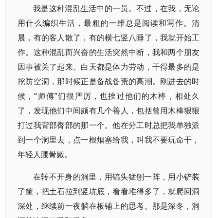
我是这种混乱生活中的一员。不过，在我，无论
用什么编织生活，最粗的一维总是阅读和写作。清
晨，有的客人散了，有的横七竖八睡了，我就开始工
作。这种混乱而兴奋的生活突然中断，我和两个朋友
因事被关了起来。白天都是体力劳动，干得最多的是
挖防空洞，那时候正是备战备荒的高潮。刚进去的时
候，“师傅”们很严厉，也挨过他们的木棒，相处久
了，发现他们中间颇有几个善人，包括曾用木棒狠狠
打过我背部臀部的那一个。他在分工时总把我单独派
到一个洞里去，点一根烟塞给我，叫我不要玩命干，
年轻人腰骨嫩。
在转不开身的洞里，用镐头猛刨一阵，用小铲装
了筐，把土石拉到竖坑底，看看堆得多了，就爬回洞
深处，继续前一夜躺在板铺上的思考。那是深冬，洞