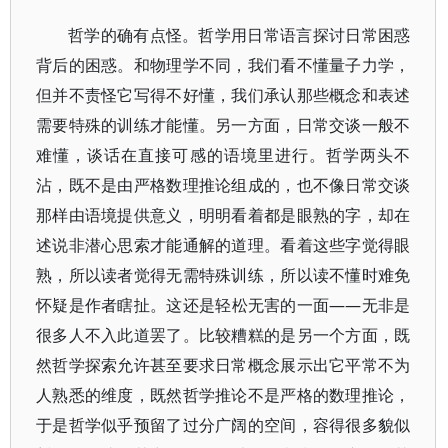
哲学的确有点怪。哲学用日常语言探讨日常困惑
背后的困惑。和物理学不同，我们看不懂量子力学，
但并不责怪它写得不好懂，我们承认那些概念和表述
需要特殊的训练才能懂。另一方面，日常交谈一般不
难懂，谈话在直接可感的语境里进行。哲学两头不
沾，既不是由严格数理推论组成的，也不像日常交谈
那样由语境提供意义，明明看着都是眼熟的字，却在
述说非潜心思索才能通解的道理。看着这些字觉得眼
熟，所以读者觉得无需特殊训练，所以读不懂时难免
怀疑是作者瞎扯。这还是轻松无害的一面——无非是
很多人不入此道罢了。比较糟糕的是另一个方面，既
然哲学探索允许甚至要求日常概念展示出它平常不为
人熟悉的维度，既然哲学推论不是严格的数理推论，
于是哲学似乎预留了过分广阔的空间，容得很多貌似