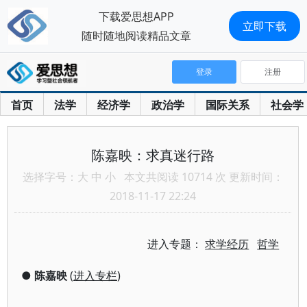
下载爱思想APP
立即下载
随时随地阅读精品文章
登录
注册
首页
法学
经济学
政治学
国际关系
社会学
陈嘉映：求真迷行路
选择字号：
大
中
小
本文共阅读 10714 次 更新时间：
2018-11-17 22:24
进入专题：
求学经历
哲学
●
陈嘉映
(
进入专栏
)