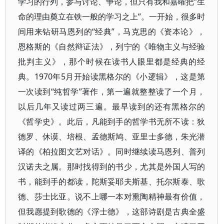
学习的行列，参与讨论、争论，但只有我和嘉曜把“生
命的理由奠立在铁一般的学习之上”。一开始，很多时
间用来钻研马恩列的“经典”，马克思的《资本论》，
恩格斯的《自然辩证法》，列宁的《唯物主义与经验
批判主义》，那个时候在读书人眼里都是经典的经
典。1970年5月开始读黑格尔的《小逻辑》，这是第
一次读到“纯哲学”著作，第一遍就整整读了一个月，
以后几年又读过两三遍。最早读到的还有黑格尔的
《哲学史》。此后，凡能到手的哲学书无所不读：狄
德罗、休谟、培根、孟德斯鸠、亚里士多德，朱光潜
译的《柏拉图文艺对话》。同时继续读马恩列、普列
汉诺夫之属。那时找得到的书少，尤其是外国人写的
书，能到手的都读，陀斯妥耶夫斯基、托尔斯泰、歌
德、莎士比亚。说不上哪一本对熏陶精神最有价值，
但我愿提到歌德的《浮士德》，这部诗剧是古典全盛