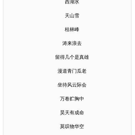
西湖水
天山雪
桂林峰
涛来浪去
留得几个是真雄
漫道青门瓜老
坐待风云际会
万卷贮胸中
昊天有成命
莫叹物华空