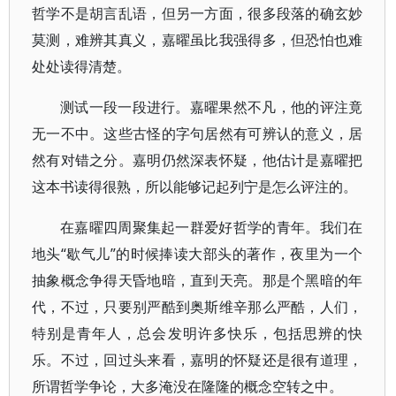
哲学不是胡言乱语，但另一方面，很多段落的确玄妙
莫测，难辨其真义，嘉曜虽比我强得多，但恐怕也难
处处读得清楚。
测试一段一段进行。嘉曜果然不凡，他的评注竟
无一不中。这些古怪的字句居然有可辨认的意义，居
然有对错之分。嘉明仍然深表怀疑，他估计是嘉曜把
这本书读得很熟，所以能够记起列宁是怎么评注的。
在嘉曜四周聚集起一群爱好哲学的青年。我们在
地头“歇气儿”的时候捧读大部头的著作，夜里为一个
抽象概念争得天昏地暗，直到天亮。那是个黑暗的年
代，不过，只要别严酷到奥斯维辛那么严酷，人们，
特别是青年人，总会发明许多快乐，包括思辨的快
乐。不过，回过头来看，嘉明的怀疑还是很有道理，
所谓哲学争论，大多淹没在隆隆的概念空转之中。