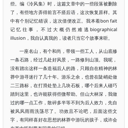
些。编《泠风集》时，这篇文章中的一些段落被删除
了，有些地方弄得前言不搭后语，这次恢复原样。其
中有个别记忆错误，这次借便改正。我本着bon fait
记忆往事，不过大概仍然难逃biographical
illusion，我自认真我的，读者只当它个故事来听。
一座名山，有个和尚，带领一些工人，从山底修
一条石路，经过几处好风景，一路修到山顶。我呢，
没有踏出这样一条造福后人的路，只顾自在精神的林
莽中游寻迷行了几十年。游乐之余，也曾在陡峭处做
二三路标，在打滑处垫上几块石板，哪个后来人碰巧
踏到这里，也许能获得些微帮助。但山大林深，我做
过的哪一点工作，散碎多半等不到为后人效力，先自
被风风雨雨洗荡尽了。功效且不论吧，后面这些文
字，有同样喜好在思想的林莽中游玩的孩子，或许会