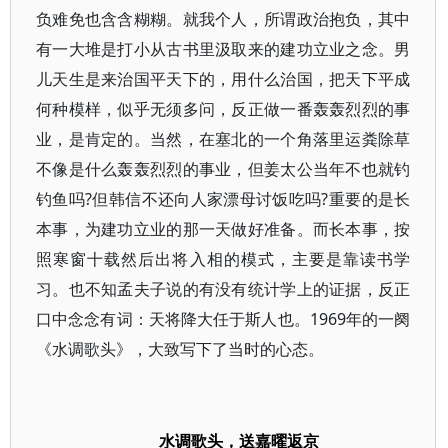
负难免也含含糊糊。就我个人，所谓政治抱负，其中
有一大堆是打小从古书里汲取来的建功立业之念。男
儿天生是来治国平天下的，用什么治国，把天下平成
何种模样，似乎无须多问，反正做一番轰轰烈烈的事
业，是肯定的。当然，在塞北的一个角落里运粪除草
不像是什么轰轰烈烈的事业，但姜太公当年不也就钓
钓鱼吗?但韩信不还向人家漂母讨饭吃吗?重要的是长
本事，为建功立业的那一天做好准备。而长本事，按
照寒窗十载然后出将入相的模式，主要是靠读书学
习。也不知孟夫子说的有没有统计学上的证据，反正
口中念念有词：天将降大任于斯人也。1969年的一阕
《水调歌头》，大致写下了当时的心态。
水调歌头，送嘉曜返京