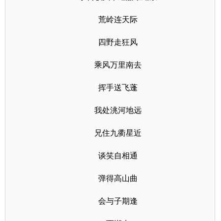
荒岭连天际
四野走狂风
乘风万里南去
挥手送飞蓬
我处洮河地远
兄住九衢星近
谈笑自相通
弹得高山曲
会与子期逢