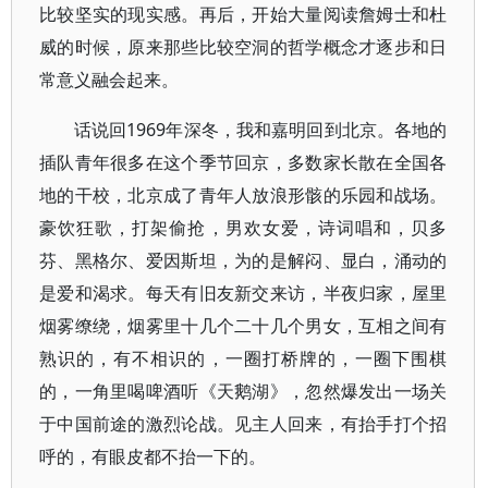
比较坚实的现实感。再后，开始大量阅读詹姆士和杜
威的时候，原来那些比较空洞的哲学概念才逐步和日
常意义融会起来。
话说回1969年深冬，我和嘉明回到北京。各地的
插队青年很多在这个季节回京，多数家长散在全国各
地的干校，北京成了青年人放浪形骸的乐园和战场。
豪饮狂歌，打架偷抢，男欢女爱，诗词唱和，贝多
芬、黑格尔、爱因斯坦，为的是解闷、显白，涌动的
是爱和渴求。每天有旧友新交来访，半夜归家，屋里
烟雾缭绕，烟雾里十几个二十几个男女，互相之间有
熟识的，有不相识的，一圈打桥牌的，一圈下围棋
的，一角里喝啤酒听《天鹅湖》，忽然爆发出一场关
于中国前途的激烈论战。见主人回来，有抬手打个招
呼的，有眼皮都不抬一下的。