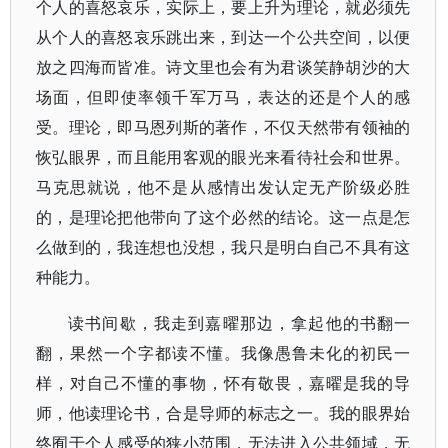
个人的喜怒哀乐，实际上，要上升为理论，就必须先
从个人的喜怒哀乐跳出来，到达一个公共空间，以便
放之四海而皆准。诗文里也会有为君谈笑静胡沙的大
场面，但即使率领千军万马，表达的还是个人的感
受。理论，即马恩列斯的著作，不仅天然带有领袖的
恢弘眼界，而且能用客观的眼光来看待社会和世界。
马克思就说，他不是从感情出发认定无产阶级必胜
的，是理论把他带向了这个必然的结论。这一点是怎
么做到的，我连想也没想，我只是明白自己不具有这
种能力。
读书间歇，我走到嘉曜那边，拿起他的书翻一
翻，果然一个字都读不懂。我像愚鲁未化的初民一
样，对自己不懂的事物，怀有敬畏，嘉曜是我的导
师，他读理论书，合是导师的标志之一。我的眼界始
终囿于个人感受的狭小范围，无法进入公共领域，无