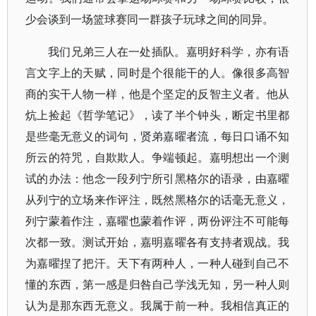
少会谈到一场篮球赛同一群孩子玩球之间的同异。
我们兄弟三人在一处插队。嘉明好科学，亦有语
言文字上的天赋，同时是个很能干的人。像很多高智
商的实干人物一样，他是个坚定的反智主义者。他从
炕上捡起《哲学笔记》，读了半个钟头，断定书里都
是些毫无意义的词句，贤弟嘉曜者流，每日口诵不知
所云的符咒，自欺欺人。争端顿起。嘉明想出一个测
试的办法：他念一段列宁所引黑格尔的语录，由嘉曜
从列宁的立场来作评注，既然黑格尔的话毫无意义，
列宁蒙着作注，嘉曜也蒙着作评，两份评注不可能每
次都一致。测试开始，嘉明嘉曜各有支持者观战。我
为嘉曜捏了把汗。天下有两种人，一种人碰到自己不
懂的东西，第一感是归咎自己学浅无知，另一种人则
认为是那东西无意义。我属于前一种。我相信真正的