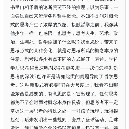
书里自相矛盾的论断荒诞不经的推理，以为乐事，一
面尝试自己来澄清各种哲学概念。不知不觉间对概念
式的思考产生了浓厚的兴趣。接触哲学之前，我像其
他少年一样，也感悟，也思考，思考人生、艺术、政
治、生与死。哲学添加了什么呢？我更愿说，带来了
思考形式的某种变化，就是对思考所藉的概念本身的
注意。思考以多少有点不同的方式展开、表述。学哲
学后思考得更深吗?我得考虑考虑——我们怎样判断
思考的深浅?也许正是诸如此类的伺题导向了哲学思
考。这种新形式有必要吗?在大尺度上，我看不出哪
些东西是必要的，有意思的是：它出现了。任何思考
都免不了会时而对概念本身作反省，但思考者不一定
掌握这一层思考的特殊之处。一群孩子玩球，玩得很
起劲，后来发明出一些规则，变成了篮球运动、足球
运动。我们通常会拿这场球赛和另一场球赛比较，很