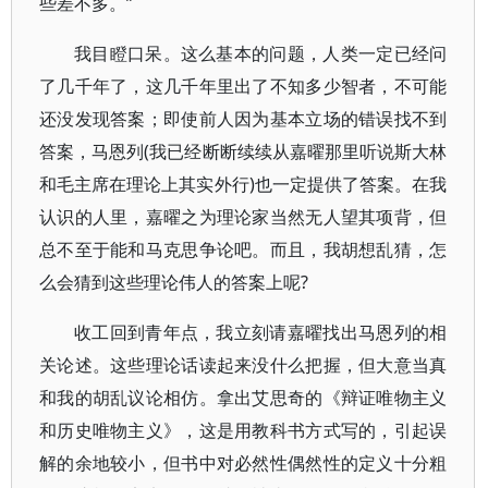
些差不多。”
我目瞪口呆。这么基本的问题，人类一定已经问
了几千年了，这几千年里出了不知多少智者，不可能
还没发现答案；即使前人因为基本立场的错误找不到
答案，马恩列(我已经断断续续从嘉曜那里听说斯大林
和毛主席在理论上其实外行)也一定提供了答案。在我
认识的人里，嘉曜之为理论家当然无人望其项背，但
总不至于能和马克思争论吧。而且，我胡想乱猜，怎
么会猜到这些理论伟人的答案上呢?
收工回到青年点，我立刻请嘉曜找出马恩列的相
关论述。这些理论话读起来没什么把握，但大意当真
和我的胡乱议论相仿。拿出艾思奇的《辩证唯物主义
和历史唯物主义》，这是用教科书方式写的，引起误
解的余地较小，但书中对必然性偶然性的定义十分粗