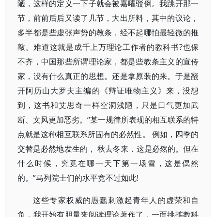
陋，这样的定义一下子就会被嘉曜驳倒。我跳开那一
节，前前后后又读了几节，大出所料，其中的议论，
多半都是些虚张声势的教条，经不起哪怕最轻微的推
敲。难道这就是成千上万理论工作者的教科书?也保
不齐，中国那些所谓理论家，都是些教条主义的宣传
家，没有什么真正的思想。还是拿原装的来。于是翻
开阿历山大罗夫主编的《辩证唯物主义》来，没想
到，这书和艾思奇一样空洞浅陋，只是口气更加武
断、文风更加恶劣。“某一规律所表现的相互联系的特
点就是这种相互联系所固有的必然性。 例如，四季的
交替是必然地发生的， 秋去冬来，这是必然的。但在
什么时候，究竟在哪一天下第一场雪，这是偶然
的。”马列院士们的水平竞不过如此!
这些专家权威的愚蠢刺激起青年人的虚荣和自
负，我开始有胆量来阅读理论著作了，一面挑拣教科