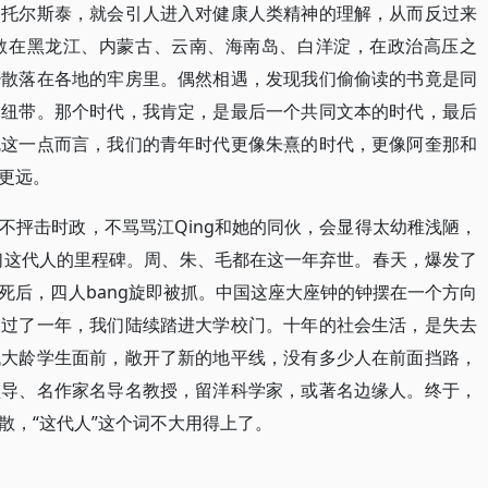
和托尔斯泰，就会引人进入对健康人类精神的理解，从而反过来
散在黑龙江、内蒙古、云南、海南岛、白洋淀，在政治高压之
少散落在各地的牢房里。偶然相遇，发现我们偷偷读的书竟是同
的纽带。那个时代，我肯定，是最后一个共同文本的时代，最后
就这一点而言，我们的青年时代更像朱熹的时代，更像阿奎那和
更远。
不抨击时政，不骂骂江Qing和她的同伙，会显得太幼稚浅陋，
我们这代人的里程碑。周、朱、毛都在这一年弃世。春天，爆发了
死后，四人bang旋即被抓。中国这座大座钟的钟摆在一个方向
又过了一年，我们陆续踏进大学校门。十年的社会生活，是失去
代大龄学生面前，敞开了新的地平线，没有多少人在前面挡路，
领导、名作家名导名教授，留洋科学家，或著名边缘人。终于，
散，“这代人”这个词不大用得上了。