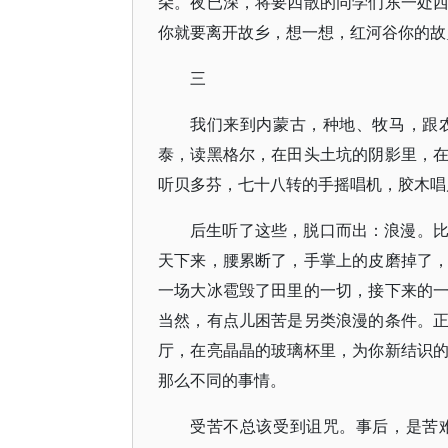
朵。夜已深，将要四散的同学们东一处
你就要离开故乡，想一想，红河谷你的故
三
我们来到内蒙古，种地、牧马，跟
泰，读黑格尔，在田头土坑的阴影里，
听贝多芬，七十八转的手摇唱机，胶木唱
后生听了这些，脱口而出：浪漫。
天下来，腰累断了，手掌上的皮磨掉了
一场大冰雹毁了田里的一切，接下来的
当然，有点儿困苦是另类浪漫的条件。
厅，在亮晶晶的玻璃杯里，为你新结识
那么不同的事情。
受苦不总该受到诅咒。事后，是苦