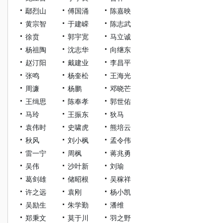
鄢烈山
傅国涌
陈嘉映
黄宗智
于建嵘
陈志武
徐贲
郭宇宽
马立诚
杨祖陶
沈志华
向继东
赵汀阳
戴建业
李昌平
张鸣
杨奎松
王海光
周濂
杨鹏
邓晓芒
王缉思
陈奉孝
郭世佑
马玲
王振东
狄马
袁伟时
史啸虎
熊培云
秋风
刘小枫
孟令伟
雷一宁
周枫
蒋兆勇
吴伟
沙叶新
刘瑜
葛剑雄
储昭根
吴稼祥
许之远
袁刚
杨小凯
吴励生
朱学勤
潘维
郑秉文
莫于川
羽之野