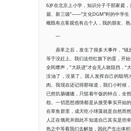
6岁在北京上小学，知识分子干部家庭，
届、新三级”——“文化DGM”时的中学
概既有点客观也有点个人，我的朋友、熟
一
鼎革之后，发生了很多大事件，“镇反”
等于没赶上。我们这些红旗下的蛋，开始切
全民噤声，“大跃进”才会无人敢阻挡，“
没油了，没菜了。国人发挥自己的聪明
肉。我现在还记得那味道，我们小时候
已然饥肠辘辘，只惦着午饭的钟点，全
怨。一切思想感情都是从接受事实开始
在草鱼群里，成天吃小球藻就是自然而
人正在饿死并因此不知道自己其实是些
热之中等着我们去解放，因此产生出体积