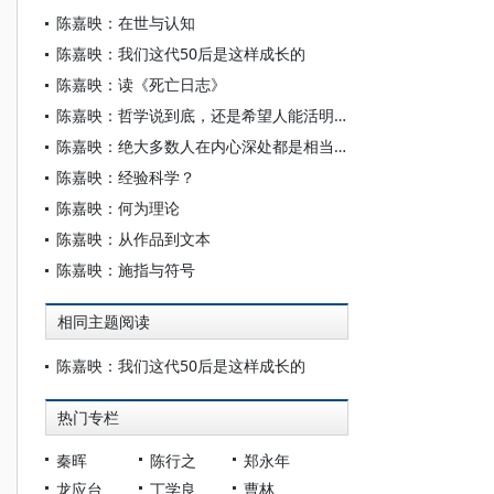
陈嘉映：在世与认知
陈嘉映：我们这代50后是这样成长的
陈嘉映：读《死亡日志》
陈嘉映：哲学说到底，还是希望人能活明白
陈嘉映：绝大多数人在内心深处都是相当正派的吗
陈嘉映：经验科学？
陈嘉映：何为理论
陈嘉映：从作品到文本
陈嘉映：施指与符号
相同主题阅读
陈嘉映：我们这代50后是这样成长的
热门专栏
秦晖
陈行之
郑永年
龙应台
丁学良
曹林