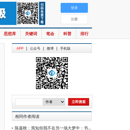
登录
注册
思想库
关键词
笔会
科普
排行
|
|
|
APP
公众号
微博
手机版
相同作者阅读
陈嘉映：焉知你我不在另一场大梦中：书评六则