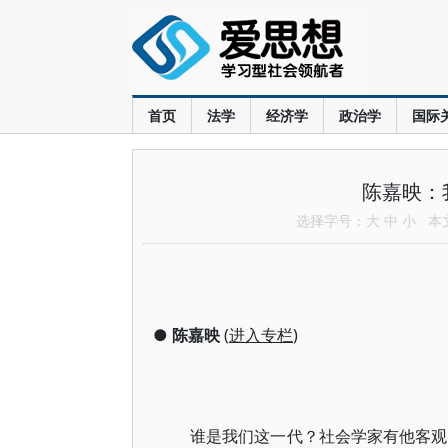
首页
法学
经济学
政治学
国际
陈嘉映：
选择字号：
大
中
小
本文共
●
陈嘉映
(
进入专栏
)
谁是我们这一代？社会学家有他客观