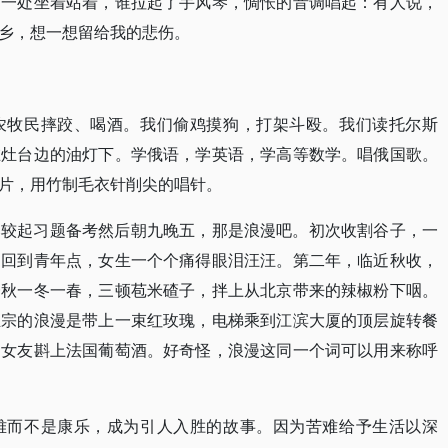
西一处坐着站着，谁拉起了手风琴，惆怅的音调唱起：有人说，
乡，想一想留给我的悲伤。
农牧民摔跤、喝酒。我们偷鸡摸狗，打架斗殴。我们读托尔斯
在灶台边的油灯下。学俄语，学英语，学高等数学。唱俄国歌。
片，用竹制毛衣针削尖的唱针。
比较起习题备考然后朝九晚五，那是浪漫吧。初次收割谷子，一
，回到青年点，女生一个个痛得眼泪汪汪。第二年，临近秋收，
一秋一冬一春，三顿苞米碴子，拌上从北京带来的辣椒粉下咽。
正宗的浪漫是带上一束红玫瑰，电梯乘到江滨大厦的顶层旋转餐
的女友斟上法国葡萄酒。好奇怪，浪漫这同一个词可以用来称呼
难而不是康乐，成为引人入胜的故事。因为苦难给予生活以深