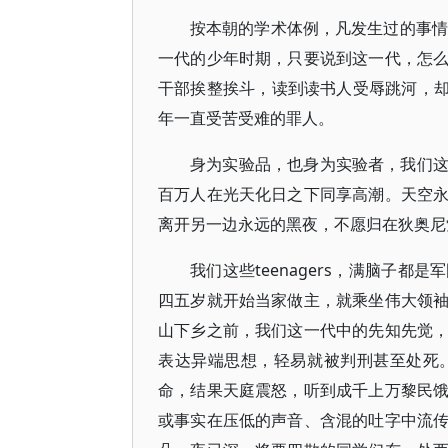
按本朝的学术体例，凡发生过的事情
一代的少年时期，只要说到这一代，怎
干部挨整挨斗，读到读书人受辱跳河，却不
年一直受苦受难的罪人。
身为实验品，也身为实验者，我们
百万人在光天化日之下同享高潮。天空
离开另一边永远的黑夜，不愿归在狄奥尼
我们这些teenagers，满脑子
四五岁就开始当家做主，就乘坐伟大领
山下乡之前，我们这一代中的先知先觉
表达异端思想，轻易就被判刑甚至处死
命，结果天庭震怒，听到成千上万黎民
或事实在压低的声音、含混的吐字中流