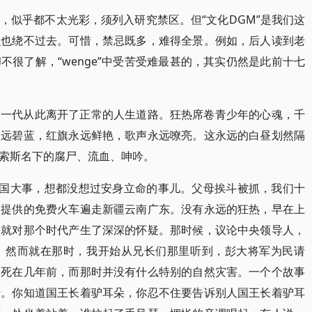
，似乎都不太光彩，须列入研究禁区。但“文化DGM”是我们这
么也绕不过去。可惜，禁忌既多，难得全景。例如，后人读到老
很了解，“wenge”中受苦受难最甚的，其实仍然是此前十七
这一代从此离开了正常的人生道路。狂热席卷青少年的心魂，千
永远碧蓝，红旗永远鲜艳，歌声永远嘹亮。这永远的白昼划然隔
索斯名下的腐尸、流血、呻吟。
都是军国大事，想都没想过安身立命的事儿。父母挨斗被抓，我们十
袖提供的免费火车遍走新疆云南广东。没有永远的狂热，早在上
，就对那个时代产生了深深的怀疑。那时候，议论中央领导人，
。然而就在那时，我开始从兄长们那里听到，彭大将军为民请
饿死在几年前，而那时并没有什么特别的自然灾害。一个个故事
传。你知道国王长着驴耳朵，你忍不住要告诉别人国王长着驴耳