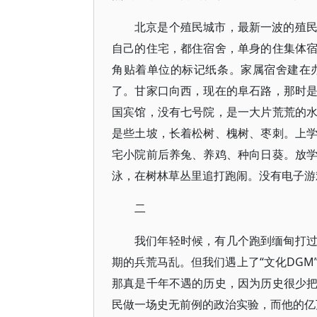
北京是个殖民城市，最新一波的殖
自己的住宅，都住宿舍，单身的住集体
角贴着单位的标记纸条。家属宿舍建在
了。甘家口向西，现在的阜石路，那时
国宾馆，没有七号院，是一大片荒荒的
是些土坡，长着松树、槐树、枣刺。上
宅小院前后养兔、养鸡、种向日葵。放
泳，在树林草丛里追打跑闹。没有电子游
二
我们年轻时候，有几个跑到缅甸打
期的兵荒马乱。但我们遇上了“文化DGM
那真是千年不遇的历史，因为历史很少
民做一场史无前例的政治实验，而他的亿