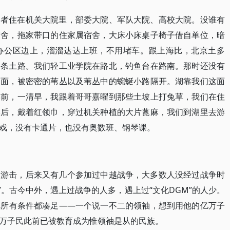
民者住在机关大院里，部委大院、军队大院、高校大院。没谁有
宿舍，拖家带口的住家属宿舍，大床小床桌子椅子借自单位，暗
办公区边上，溜溜达达上班，不用堵车。跟上海比，北京土多
是条土路。我们轻工业学院在路北，钓鱼台在路南。那时还没有
水面，被密密的苇丛以及苇丛中的蜿蜒小路隔开。湖靠我们这面
学前，一清早，我跟着哥哥嘉曜到那些土坡上打兔草，我们在住
学后，戴着红领巾，穿过机关种植的大片蓖麻，我们到湖里去游
戏，没有卡通片，也没有奥数班、钢琴课。
过游击，后来又有几个参加过中越战争，大多数人没经过战争时
”。古今中外，遇上过战争的人多，遇上过“文化DGM”的人少。
把所有条件都凑足——一个说一不二的领袖，想到用他的亿万子
万子民此前已被教育成为惟领袖是从的民族。