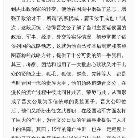
到杰出政治家的转变。使他在困境中磨砺了意志，增
强了政治才干，所谓“贫贱忧戚，庸玉汝于成也！”其
次，这段历练，使得晋文公了解了当时主要诸侯国的
政治、军事、经济、外交等实际情况，初步掌握了诸
侯列国的战略动态，这就为他自己登基后制定和实施
图霸称雄战略方针，提供了十分可贵的第一手资料。
其三，考察、团结和起用了一大批忠心耿耿又才干出
众的贤能之士。狐毛、狐偃、赵衰、先轸等人，都是
当时晋国一流的贵族大臣，他们始终追随晋文公，在
漫长的流亡过程中彼此同甘共苦、荣辱与共，从而形
成了晋文公最为亲信依赖的贵族圈子。晋文公即位
后，他们又纷纷出任文武要职，在经国治军方面发挥
了巨大的作用，为晋文公日后的争霸事业提供了人才
上的保障。其四，19年的流亡生涯，也在一定程度上