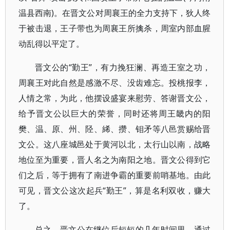
温县西南)。在晋文公对周襄王的全力支持下，狄人终
于被击退，王子带也为周襄王所擒杀，周室内部血腥
动乱得以平定了。
晋文公的“勤王”，有力挽狂澜、再造王室之功，
周襄王对此自然是感激不尽、没齿难忘。投桃报李，
人情之常，为此，他摆设盛宴来慰劳、答谢晋文公，
给予晋文公以巨大的荣誉，同时还将周王畿内的阳
樊、温、原、州、陉、絺、攒、钼矛等八邑赏赐给晋
文公。这八座城邑处于黄河以北，太行山以南，战略
地位至为重要，晋人名之为南阳之地。晋文公得到它
们之后，等于拥有了南进争霸的重要前哨基地。由此
可见，晋文公这次起兵“勤王”，算是名利双收，赚大
了。
总之，晋文公在继位后短短的几年时间里，通过