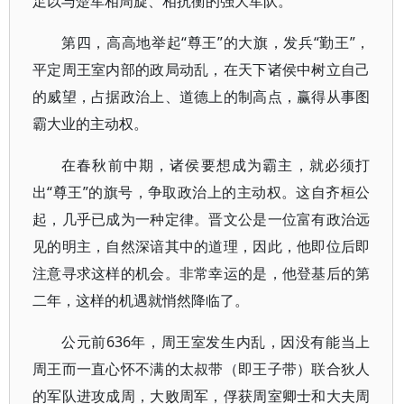
足以与楚军相周旋、相抗衡的强大军队。
第四，高高地举起“尊王”的大旗，发兵“勤王”，
平定周王室内部的政局动乱，在天下诸侯中树立自己
的威望，占据政治上、道德上的制高点，赢得从事图
霸大业的主动权。
在春秋前中期，诸侯要想成为霸主，就必须打
出“尊王”的旗号，争取政治上的主动权。这自齐桓公
起，几乎已成为一种定律。晋文公是一位富有政治远
见的明主，自然深谙其中的道理，因此，他即位后即
注意寻求这样的机会。非常幸运的是，他登基后的第
二年，这样的机遇就悄然降临了。
公元前636年，周王室发生内乱，因没有能当上
周王而一直心怀不满的太叔带（即王子带）联合狄人
的军队进攻成周，大败周军，俘获周室卿士和大夫周