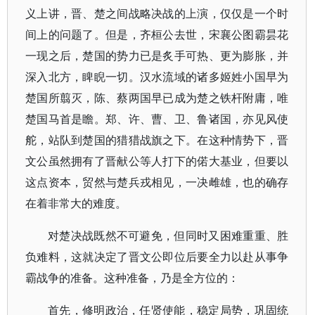
义上讲，晋、楚之间战略决战的上演，仅仅是一个时
间上的问题了。但是，齐桓公去世，宋襄公图霸昙花
一现之后，楚国的势力已是炙手可热、更为膨胀，并
深入北方，睥睨一切。汉水流域的诸多姬姓小国早为
楚国所翦灭，陈、蔡两国早已成为楚之铁杆附庸，唯
楚国马首是瞻。郑、许、曹、卫、鲁诸国，亦见风使
舵，站队到楚国的猎猎战旗之下。在这种情势下，晋
文公虽然拥有了晋献公等人打下的偌大基业，但要以
这点资本，贸然与楚兵戎相见，一决雌雄，也的确存
在着非常大的难度。
对楚决战既然不可避免，但同时又困难重重、胜
负难料，这就决定了晋文公即位后要全力以赴从事争
霸战争的准备。这种准备，乃是全方位的：
首先，修明政治，任贤使能，稳定局势，巩固统