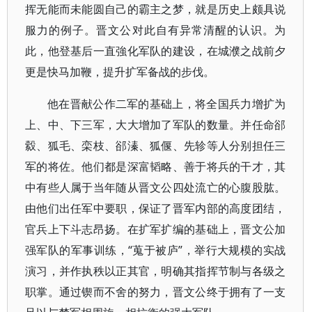
挥无能而未能圆自己的霸主之梦，就是历史上颇具说
服力的例子。晋文公对此自有异常清醒的认识。为
此，他登基后一直強化军队的建设，在城濮之战前夕
更是快马加鞭，提升扩军备战的步伐。
他在晋献公作二军的基础上，将全国兵力增扩为
上、中、下三军，大大增加了军队的数量。并任命郤
縠、狐毛、栾枝、郤溱、狐偃、先轸等人分别担任三
军的将佐。他们都是深富韬略、善于将兵的干才，其
中有些人属于当年随从晋文公四处流亡的心腹股肱。
由他们出任军中要职，保证了晋军内部的高度团结，
官兵上下斗志昂扬。在扩军扩编的基础上，晋文公加
强军队的军事训练，“蒐于被庐”，举行大规模的实战
演习，并作执秩以正其官，明确其指挥节制与各级之
职掌。通过锲而不舍的努力，晋文公终于拥有了一支