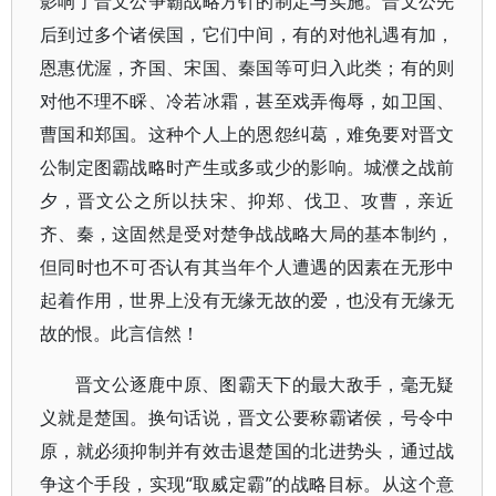
影响了晋文公争霸战略方针的制定与实施。晋文公先
后到过多个诸侯国，它们中间，有的对他礼遇有加，
恩惠优渥，齐国、宋国、秦国等可归入此类；有的则
对他不理不睬、冷若冰霜，甚至戏弄侮辱，如卫国、
曹国和郑国。这种个人上的恩怨纠葛，难免要对晋文
公制定图霸战略时产生或多或少的影响。城濮之战前
夕，晋文公之所以扶宋、抑郑、伐卫、攻曹，亲近
齐、秦，这固然是受对楚争战战略大局的基本制约，
但同时也不可否认有其当年个人遭遇的因素在无形中
起着作用，世界上没有无缘无故的爱，也没有无缘无
故的恨。此言信然！
晋文公逐鹿中原、图霸天下的最大敌手，毫无疑
义就是楚国。换句话说，晋文公要称霸诸侯，号令中
原，就必须抑制并有效击退楚国的北进势头，通过战
争这个手段，实现“取威定霸”的战略目标。从这个意