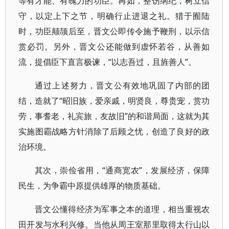
等有才能、有魄力的功臣。再如，整饬纲纪，树立信
守，以定上下之节，明确行止进退之礼。猎于囿陆
时，功臣颠颉后至，晋文公即传令施予鞭刑，以示信
赏必罚。另外，晋文公还能做到虚怀若谷，从善如
流，提倡臣下直言极谏，“以志吾过，且旌善人”。
通过上述努力，晋文公有效地巩固了内部的团
结，造就了“昭旧族，爱亲戚，明贤良，尊贵宠，赏功
劳，事耆老，礼宾旅，友故旧”的和谐局面，这就为其
实施图霸战略方针消除了后顾之忧，创造了良好的政
治环境。
其次，崇俭省用，“通商宽农”，发展经济，保障
民生，为争霸中原提供雄厚的物质基础。
晋文公懂得经济为军事之本的道理，相当重视农
田开发与水利兴修。当他从周王室那里取得太行山以