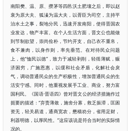
南阳樊、温、原、攒茅等四邑沃土肥壤之后，即以赵
衰为原大夫、狐溱为温大夫，以胥臣为司空，主持平
治水土之事，裂地分民，迅速开发南阳，使得晋国农
业发达，物产丰富。在个人生活方面，晋文公也能做
到节制欲望，崇尚俭朴，节约开支，自己衣不重帛，
食不兼肉，以身作则，率先垂范。在对待民众问题
上，他“恤民以德”，致力于减轻剥削，轻徭薄赋，赈
济困穷，广施恩惠，以缓和社会矛盾，化解社会戾
气，调动普通民众的生产积极性，增加普通民众的生
活安宁感。同时，他重视发展手工业、商业，努力富
国利民。《国语·晋语四》曾对晋文公的经济措施作过
扼要的描述：“弃责薄敛，施舍分寡，救乏振滞，匡困
资无，轻关易道，通商宽农，懋穑劝分，省用足财，
利器明德，以厚民性。”这应该说是符合当时的实际情
况的。