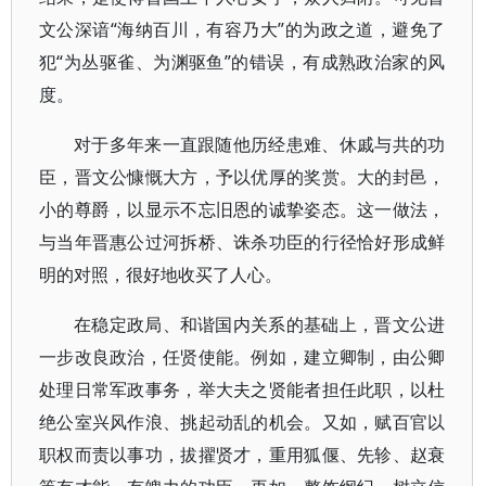
文公深谙“海纳百川，有容乃大”的为政之道，避免了
犯“为丛驱雀、为渊驱鱼”的错误，有成熟政治家的风
度。
对于多年来一直跟随他历经患难、休戚与共的功
臣，晋文公慷慨大方，予以优厚的奖赏。大的封邑，
小的尊爵，以显示不忘旧恩的诚挚姿态。这一做法，
与当年晋惠公过河拆桥、诛杀功臣的行径恰好形成鲜
明的对照，很好地收买了人心。
在稳定政局、和谐国内关系的基础上，晋文公进
一步改良政治，任贤使能。例如，建立卿制，由公卿
处理日常军政事务，举大夫之贤能者担任此职，以杜
绝公室兴风作浪、挑起动乱的机会。又如，赋百官以
职权而责以事功，拔擢贤才，重用狐偃、先轸、赵衰