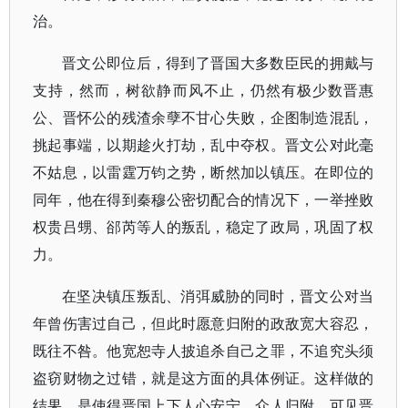
治。
晋文公即位后，得到了晋国大多数臣民的拥戴与
支持，然而，树欲静而风不止，仍然有极少数晋惠
公、晋怀公的残渣余孽不甘心失败，企图制造混乱，
挑起事端，以期趁火打劫，乱中夺权。晋文公对此毫
不姑息，以雷霆万钧之势，断然加以镇压。在即位的
同年，他在得到秦穆公密切配合的情况下，一举挫败
权贵吕甥、郤芮等人的叛乱，稳定了政局，巩固了权
力。
在坚决镇压叛乱、消弭威胁的同时，晋文公对当
年曾伤害过自己，但此时愿意归附的政敌宽大容忍，
既往不咎。他宽恕寺人披追杀自己之罪，不追究头须
盗窃财物之过错，就是这方面的具体例证。这样做的
结果，是使得晋国上下人心安宁，众人归附。可见晋