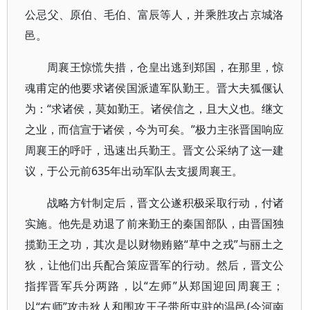
公忌父、原伯、毛伯、富辰等人，并乘胜攻占京城洛
邑。
周襄王惊慌失措，仓皇出逃到郑国，在那里，惊
魂甫定的他要求诸侯国派遣军队勤王。晋大夫狐偃认
为：“求诸侯，莫如勤王。诸侯信之，且大义也。继文
之业，而信宣于诸侯，今为可矣。”极力主张晋国响应
周襄王的呼吁，迅速出兵勤王。晋文公采纳了这一建
议，于公元前635年出动军队去支援周襄王。
战略方针制定后，晋文公遂积极采取行动，付诸
实施。他先是劝退了前来勤王的秦国部队，由晋国独
揽勤王之功，其次是以财物贿赂“草中之戎”与丽土之
狄，让他们出兵配合策应晋军的行动。然后，晋文公
指挥晋军兵分两路，以“左师”从郑国迎回周襄王；
以“右师”攻击狄人和围攻王子带所屯驻的温邑(今河南