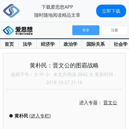
下载爱思想APP
立即下载
随时随地阅读精品文章
登录
注册
首页
法学
经济学
政治学
国际关系
社会学
黄朴民：晋文公的图霸战略
选择字号：
大
中
小
本文共阅读 2842 次 更新时间：
2018-10-27 21:16
进入专题：
晋文公
●
黄朴民
(
进入专栏
)