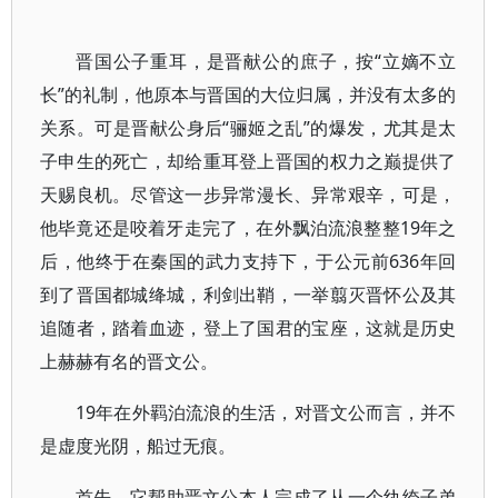
晋国公子重耳，是晋献公的庶子，按“立嫡不立
长”的礼制，他原本与晋国的大位归属，并没有太多的
关系。可是晋献公身后“骊姬之乱”的爆发，尤其是太
子申生的死亡，却给重耳登上晋国的权力之巅提供了
天赐良机。尽管这一步异常漫长、异常艰辛，可是，
他毕竟还是咬着牙走完了，在外飘泊流浪整整19年之
后，他终于在秦国的武力支持下，于公元前636年回
到了晋国都城绛城，利剑出鞘，一举翦灭晋怀公及其
追随者，踏着血迹，登上了国君的宝座，这就是历史
上赫赫有名的晋文公。
19年在外羁泊流浪的生活，对晋文公而言，并不
是虚度光阴，船过无痕。
首先，它帮助晋文公本人完成了从一个纨绔子弟