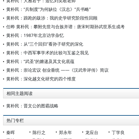
黄朴民：大雅君子：追忆刘笑敢老师
黄朴民：“兵制度”为何缺位《汉志》“兵书略”
黄朴民：踉跄的跋涉：我的史学研究阶段性回顾
任晔 黄朴民：攀附先世与合族并谱：唐宋时期孙武世系生成考
黄朴民：1987年北京访学杂忆
黄朴民：从“三个回归”看孙子研究的深化
黄朴民：中西军事学术的比较与互鉴之我见
黄朴民：“武圣”的嬗递及其文化底蕴
黄朴民：崇论宏议 创业垂统 ——《汉武帝评传》简议
黄朴民：深化越文化研究的四个维度
相同主题阅读
黄朴民：晋文公的图霸战略
热门专栏
秦晖
陈行之
郑永年
龙应台
丁学良