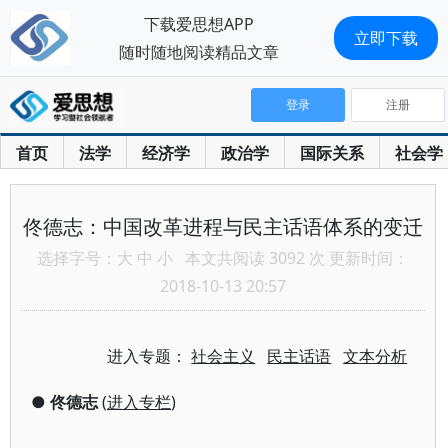
下载爱思想APP
立即下载
随时随地阅读精品文章
登录
注册
首页
法学
经济学
政治学
国际关系
社会学
佟德志：中国改革进程与民主话语体系的变迁
选择字号：
大
中
小
本文共阅读 3092 次 更新时间：
2018-10-13 20:57
进入专题：
社会主义
民主话语
文本分析
●
佟德志
(
进入专栏
)