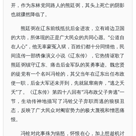
开，作为东林党同路人的熊廷弼，其头上死亡的阴影
也就骤然降临了。
熊廷弼在辽东前线抵抗后金进攻，立有靖边卫国
的大功，所体现的正是广大民众的共同心愿。“公道自
在人心”，他无辜蒙冤入狱，百姓们都十分同情他，民
间流传一部绣像演义小说《辽东传》，它热情讴歌了
熊廷弼镇守辽东、痛击后金军队的英勇事迹。魏忠贤
的徒党有一个名叫冯铨的，其父当年在辽东出任布政
使一职，后金大军还未开到，先就鼠窜南奔，“逃之夭
夭”了。《辽东传》第四十八回有“冯布政父子奔逃”一
节，生动传神地描写了冯铨父子弃职而逃的狼狈丑
态，反映了广大民众对阉宦势力的极大蔑视和憎恶痛
恨。
冯铨对此事殊为恼怒，怀恨在心，加上想趁机讨