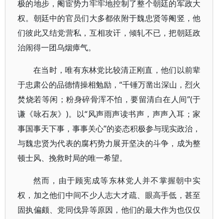
极的地步，阉宦势力牢牢地控制了整个朝廷的军政大
权。朝廷中的官员们大多都依附于魏忠贤等阉竖，他
们彼此又结党营私，互相攻讦，倾轧不已，把朝廷政
治闹得一团乌烟瘴气。
在当时，唯有东林党比较清正刚直，他们以前辈
于忠肃公的品德情操相勉励，“千锤万凿出深山，烈火
焚烧若等闲；粉身碎骨浑不怕，要留清白在人间”(于
谦《咏石灰》)。以“风声雨声读书声，声声入耳；家
事国事天下事，事事关心”的姿态积极参与现实政治，
与魏忠贤为代表的腐朽势力展开坚决的斗争，成为整
顿士风、挽救时局的唯一希望。
然而，由于顾宪成等东林党人并不掌握朝中实
权，加之他们中间不少人志大才疏、眼高手低，甚至
固执偏颇、党同伐异等原因，他们的最大作为也仅仅