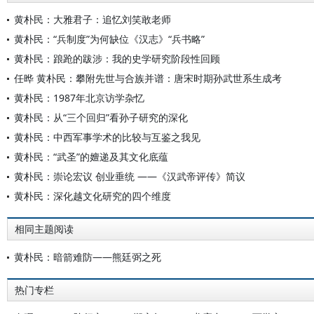
黄朴民：大雅君子：追忆刘笑敢老师
黄朴民：“兵制度”为何缺位《汉志》“兵书略”
黄朴民：踉跄的跋涉：我的史学研究阶段性回顾
任晔 黄朴民：攀附先世与合族并谱：唐宋时期孙武世系生成考
黄朴民：1987年北京访学杂忆
黄朴民：从“三个回归”看孙子研究的深化
黄朴民：中西军事学术的比较与互鉴之我见
黄朴民：“武圣”的嬗递及其文化底蕴
黄朴民：崇论宏议 创业垂统 ——《汉武帝评传》简议
黄朴民：深化越文化研究的四个维度
相同主题阅读
黄朴民：暗箭难防——熊廷弼之死
热门专栏