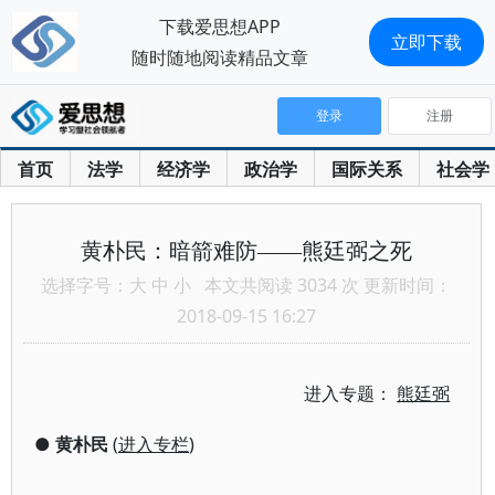
下载爱思想APP
立即下载
随时随地阅读精品文章
登录
注册
首页
法学
经济学
政治学
国际关系
社会学
黄朴民：暗箭难防——熊廷弼之死
选择字号：
大
中
小
本文共阅读 3034 次 更新时间：
2018-09-15 16:27
进入专题：
熊廷弼
●
黄朴民
(
进入专栏
)