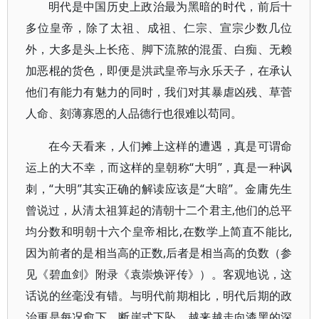
明代是中国历史上政治最为黑暗的时代，前后十
多位皇帝，除了太祖、成祖、仁宗、宣宗少数几位
外，大多是头上长疮、脚下流脓的混蛋、白痴、无赖
加恶棍的货色，即便是洪武皇帝与永乐天子，在承认
他们有能力有魅力的同时，我们对其暴虐凶残、草菅
人命、刻薄寡恩的人品德行也很难以苟同。
在今天看来，人们摊上这样的遭遇，真是可谓命
运上的大不幸，而这样的皇朝称“大明”，真是一种讽
刺，“大明”其实正确的解读应该是“大暗”。金庸先生
曾说过，从清太祖算起的清朝十二个君主,他们的总平
均分数和明朝十六个皇帝相比,在数学上简直不能比,
因为前者的是相当高的正数,后者是相当高的负数（参
见《碧血剑》附录《袁崇焕评传》）。客观地说，这
话说的丝毫没有错。与明代前期相比，明代后期的政
治更是每况愈下，断崖式下坠，越来越走向漆黑的深