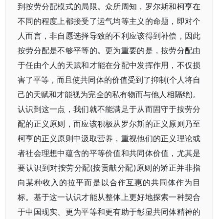
到按劳分配模式的局限。众所周知，罗尔斯和柯亨在
不同的程度上都接受了运气均等主义的命题，即对个
人而言，非自愿选择导致的不利应该得到补偿，因此
按劳分配是不够平等的。更为重要的是，按劳分配由
于任由个人的天赋和才能在分配中发挥作用，不仅损
害了平等，而且使共同体的价值受到了抑制(个人将自
己的天赋和才能视为完全的私有物而与他人相隔绝)。
认识到这一点，我们就不能满足于从而固守于按劳分
配的正义原则，而应该积极从罗尔斯的正义原则乃至
柯亨的正义原则中汲取营养，重视他们的正义理论或
者社会理想中蕴含的平等价值和共同体价值，尤其是
要认识到对按劳分配(按贡献分配)原则的矫正并非指
向某种收入的拉平而是以合作互惠的共同体作为目
标。基于这一认识才能从整体上更好地探索一种契合
于中国现实、更为平等和更有助于彰显共同体精神的