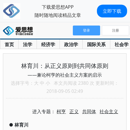
下载爱思想APP
立即下载
随时随地阅读精品文章
登录
注册
首页
法学
经济学
政治学
国际关系
社会学
林育川：从正义原则到共同体原则
——兼论柯亨的社会主义方案的启示
选择字号：
大
中
小
本文共阅读 2380 次 更新时间：
2018-09-05 02:49
进入专题：
柯亨
正义
共同体
社会主义
●
林育川