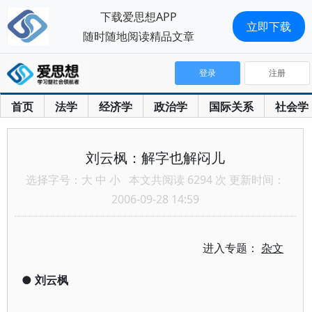
下载爱思想APP
立即下载
随时随地阅读精品文章
登录
注册
首页
法学
经济学
政治学
国际关系
社会学
刘云枫：解字也解闷儿
选择字号：
大
中
小
本文共阅读 6294 次 更新时间：
2006-09-28 14:59
进入专题：
杂文
●
刘云枫