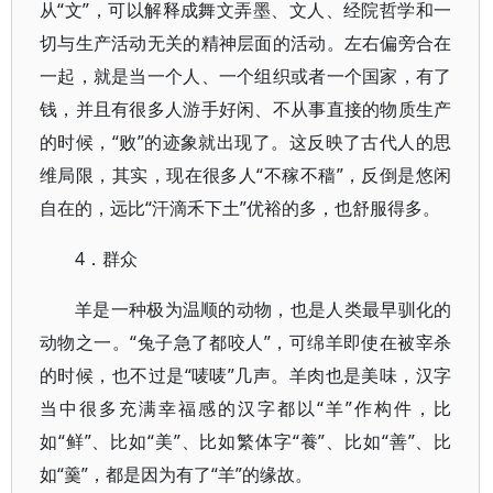
从“文”，可以解释成舞文弄墨、文人、经院哲学和一
切与生产活动无关的精神层面的活动。左右偏旁合在
一起，就是当一个人、一个组织或者一个国家，有了
钱，并且有很多人游手好闲、不从事直接的物质生产
的时候，“败”的迹象就出现了。这反映了古代人的思
维局限，其实，现在很多人“不稼不穑”，反倒是悠闲
自在的，远比“汗滴禾下土”优裕的多，也舒服得多。
4．群众
羊是一种极为温顺的动物，也是人类最早驯化的
动物之一。“兔子急了都咬人”，可绵羊即使在被宰杀
的时候，也不过是“唛唛”几声。羊肉也是美味，汉字
当中很多充满幸福感的汉字都以“羊”作构件，比
如“鲜”、比如“美”、比如繁体字“養”、比如“善”、比
如“羹”，都是因为有了“羊”的缘故。