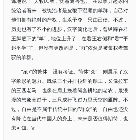
饰地说：“夫牧民者，犹蓄禽兽也。”在以暴力起家的
统治者看来，被统治者是皮鞭下温顺的羊群，自己对
他们拥有绝对的产权，生杀予夺，只由己便。不过，
历史也有了不小的进步，汉字简化之后，曾经踩在君
王脚底下的“羊”，地位上升了，在君王右侧和“君”“平
起平坐”了，但没有更改的是，“群”依然是被集权者驾
驭的羊群。
“衆\”的繁体，没有考证。简体“众”，则展示了汉
字象形的魅力。既像三个并排拉纤的船工，又像拉车
的三匹老马，也像在肩上挽着绳套耕地的老农，最浪
漫的想象莫过于，三只成行飞过万里天空的雁阵。不
过，自由是不属于传统中国的“群众”的，自由也还没
有降临在当代中国人的身上，未来是否值得期待，也
未可知。\r