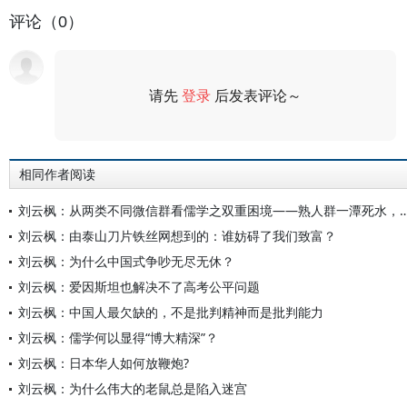
评论（0）
请先
登录
后发表评论～
评论
相同作者阅读
刘云枫：从两类不同微信群看儒学之双重困境——熟人群一
刘云枫：由泰山刀片铁丝网想到的：谁妨碍了我们致富？
刘云枫：为什么中国式争吵无尽无休？
刘云枫：爱因斯坦也解决不了高考公平问题
刘云枫：中国人最欠缺的，不是批判精神而是批判能力
刘云枫：儒学何以显得“博大精深”？
刘云枫：日本华人如何放鞭炮?
刘云枫：为什么伟大的老鼠总是陷入迷宫