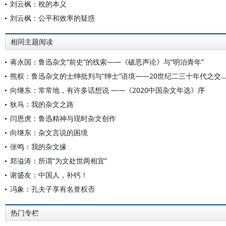
刘云枫：稅的本义
刘云枫：公平和效率的疑惑
相同主题阅读
蒋永国：鲁迅杂文“前史”的线索——《破恶声论》与“明治青年”
熊权：鲁迅杂文的士绅批判与“绅士”语境——20世纪二三十年代之交鲁迅
向继东：常常地，有许多话想说 ——《2020中国杂文年选》序
狄马：我的杂文之路
闫恩虎：鲁迅精神与现时杂文创作
向继东：杂文言说的困境
张鸣：我的杂文缘
郑溢涛：所谓“为文处世两相宜”
谢盛友：中国人，补钙！
冯象：孔夫子享有名誉权否
热门专栏