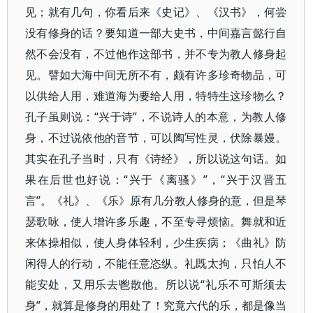
见；就有几句，你看后来《史记》、《汉书》，何尝
没有修身的话？要知道一部大史书，中间嘉言懿行自
然不会没有，不过他作这部书，并不专为教人修身起
见。譬如大海中间无所不有，颇有许多珍奇物品，可
以供给人用，难道海为要给人用，特特生这珍物么？
孔子虽则说：“兴于诗”，不说诗人的本意，为教人修
身，不过说依他的音节，可以陶写性灵，伏除暴嫚。
其实在孔子当时，只有《诗经》，所以说这句话。如
果在后世也好说：“兴于《离骚》”，“兴于汉晋五
言”。《礼》、《乐》原有几分教人修身的意，但是琴
瑟歌咏，使人增许多乐趣，不至专寻烦恼。舞就和近
来体操相似，使人身体轻利，少生疾病；《曲礼》防
闲得人的行动，不能任意恣纵。礼既太拘，只怕人不
能安处，又用乐去鬯散他。所以说“礼乐不可斯须去
身”，就算是修身的用处了！究竟六代的乐，都是像当