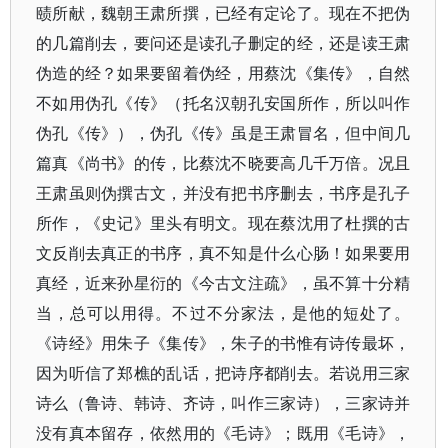
赜所献，魏朝王肃所撰，已经有定论了。现在不把伪
的几篇削去，要问还是读孔子删定的经，还是读王肃
伪造的经？如果要留着伪经，用蔡沈《集传》，自然
不如用伪孔《传》（托名汉朝孔安国所作，所以叫作
伪孔《传》），伪孔《传》虽是王肃冒名，但中间几
篇真《尚书》的传，比蔡沈不晓要高几千万倍。况且
王肃虽则伪撰古文，并没有把书序删去，书序是孔子
所作，《史记》里头有明文。现在蔡沈用了杜撰的古
文反削去真正的书序，真不知是什么心肠！如果要用
真经，近来孙星衍的《今古文注疏》，虽不算十分精
当，总可以用得。不过不分家法，是他的短处了。
《诗经》用朱子《集传》，朱子的书惟有诗传最坏，
因为听信了郑樵的乱话，把诗序都削去。若说用三家
诗么（鲁诗、韩诗、齐诗，叫作三家诗），三家诗并
没有真本留存，依然用的《毛诗》；既用《毛诗》，