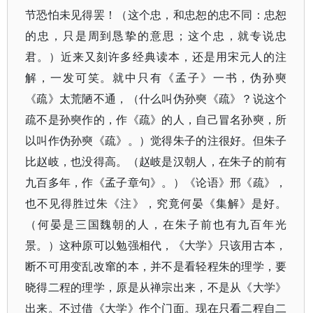
节恐怕未见得罢！（这个忠，和忠恕的忠不同：忠恕
的忠，只是周到恳挚的意思；这个忠，就专说忠
君。）近来又刻许多经典读本，还是用宋元人的注
解，一发可笑。就中只有《孟子》一书，伪孙奭
《疏》太荒陋不通，（什么叫伪孙奭《疏》？说这个
疏不是孙奭作的，作《疏》的人，自己冒名孙奭，所
以叫作伪孙奭《疏》。）觉得朱子的注很好。但朱子
比赵岐，也没得高。（赵岐是汉朝人，在朱子的前有
九百多年，作《孟子章句》。）《论语》邢《疏》，
也不见得胜过朱《注》，究竟何晏《集解》是好。
（何晏是三国魏朝的人，在朱子前也有九百年光
景。）这种原可以勉强相代，《大学》只该用古本，
断不可用变乱改窜的本，并不是看轻程朱的理学，要
晓得二程的理学，原是从禅宗出来，不是从《大学》
出来。不过借《大学》作个门面。现在只看二程自二