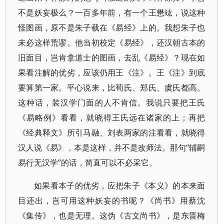
不是妖妄极么？一百多年前，有一个王懋竑，说这种
怪图画，原不是朱子载在《易经》上的。我想朱子也
未必这样荒谬。他当初校定《易经》，还汉朝古本的
旧面目，岂肯拿道士的图画，去乱《易经》？现在如
果看注解的优劣，应该仍用王《注》。王《注》到底
要算第一家。平心说来，比荀氏、郑氏、虞氏都高。
这种话，装汉学门面的人不肯信。我说只要把王氏
《易略例》看看，就晓得王氏远在诸家的上；再把
《经典释文》所引马融、刘表两家的注看看，就晓得
汉人说《易》，本是这样，并不是改师法。那句“辅嗣
易行无汉学”的话，简直可以不必采它。
如果看本子的优劣，应把朱子《本义》的本来面
目还出，岂可用这种妖妄的书呢？《尚书》用蔡沈
《集传》，也是无理。这伪《古文尚书》，是东晋梅