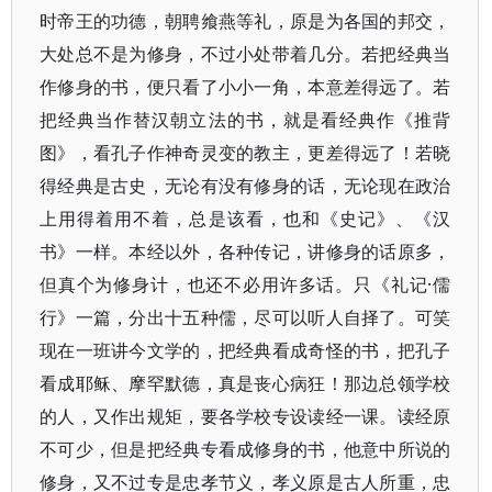
时帝王的功德，朝聘飨燕等礼，原是为各国的邦交，
大处总不是为修身，不过小处带着几分。若把经典当
作修身的书，便只看了小小一角，本意差得远了。若
把经典当作替汉朝立法的书，就是看经典作《推背
图》，看孔子作神奇灵变的教主，更差得远了！若晓
得经典是古史，无论有没有修身的话，无论现在政治
上用得着用不着，总是该看，也和《史记》、《汉
书》一样。本经以外，各种传记，讲修身的话原多，
但真个为修身计，也还不必用许多话。只《礼记·儒
行》一篇，分出十五种儒，尽可以听人自择了。可笑
现在一班讲今文学的，把经典看成奇怪的书，把孔子
看成耶稣、摩罕默德，真是丧心病狂！那边总领学校
的人，又作出规矩，要各学校专设读经一课。读经原
不可少，但是把经典专看成修身的书，他意中所说的
修身，又不过专是忠孝节义，孝义原是古人所重，忠