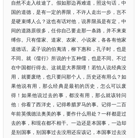
自然不走入歧途了。假如那边再难道，照这句话，中
国的道德，是有一定的界限，不许人走出一步，岂不
是硬束缚人么？这也有话对他，说界限虽是有定，中
间的道路原很多，任你自己要走那一条路，并不来束
缚你。只有儒家、道家、农家、小说家，各各有他家
道德话。孟子说的伯夷清，柳下惠和，孔子时，也是
不同。就《儒行》所说的十五种儒，也是不同。不过
在中国都行得去。这就是大界限哩！若怕人说经典没
用，就要废绝，也只要问那个人，历史还有用么？如
果他说有用，那么经典是最初的历史，怎么可以废
得！如果他说过去的事，都没有用，那么就该转问
他：你看了西洋史，记得希腊罗马的事。记得一二百
年前英俄德法奥美的事，要作什么用处？一样都是过
去的事，和现在都不相干。一边还是本国事，一边却
是别国事，别国事过去没用还应该记，本国事过去没