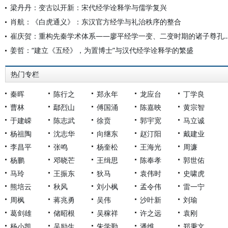
梁丹丹：变古以开新：宋代经学诠释学与儒学复兴
肖航：《白虎通义》：东汉官方经学与礼治秩序的整合
崔庆贺：重构先秦学术体系——廖平经学一变、二变时
姜哲：“建立《五经》，为置博士”与汉代经学诠释学的繁盛
热门专栏
秦晖
陈行之
郑永年
龙应台
丁学良
曹林
鄢烈山
傅国涌
陈嘉映
黄宗智
于建嵘
陈志武
徐贲
郭宇宽
马立诚
杨祖陶
沈志华
向继东
赵汀阳
戴建业
李昌平
张鸣
杨奎松
王海光
周濂
杨鹏
邓晓芒
王缉思
陈奉孝
郭世佑
马玲
王振东
狄马
袁伟时
史啸虎
熊培云
秋风
刘小枫
孟令伟
雷一宁
周枫
蒋兆勇
吴伟
沙叶新
刘瑜
葛剑雄
储昭根
吴稼祥
许之远
袁刚
杨小凯
吴励生
朱学勤
潘维
郑秉文