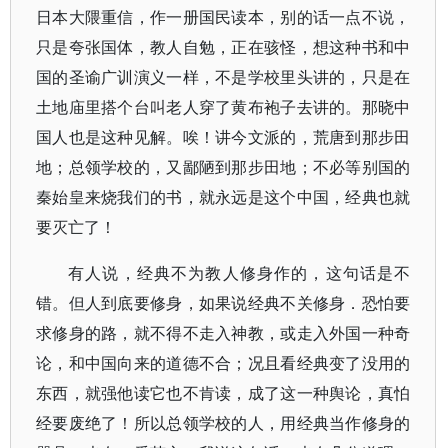
日本大隈重信，作一册国民读本，别的话一点不说，
只是夸张国体，教人自勉，正在骇怪，想这种书和中
国的圣谕广训演义一样，不是学校里头讲的，只是在
土地庙里搭个台叫老人穿了黄布袍子去讲的。那晓中
国人也是这种见解。唉！讲今文派的，荒唐到那步田
地；总领学校的，又鄙陋到那步田地；不必等别国的
秦始皇来烧我们的书，就永远是这个中国，经典也就
要灭亡了！
有人说，经典不为教人修身作的，这句话是不
错。但人到底要修身，如果说经典不关修身．恐怕要
求修身的路，就不得不走入神教，或走入外国一种奇
论，和中国向来的道德不合；况且看经典变了没用的
东西，就强他读它也不肯读，成了这一种舆论，真怕
经要废绝了！所以总领学校的人，用经典当作修身的