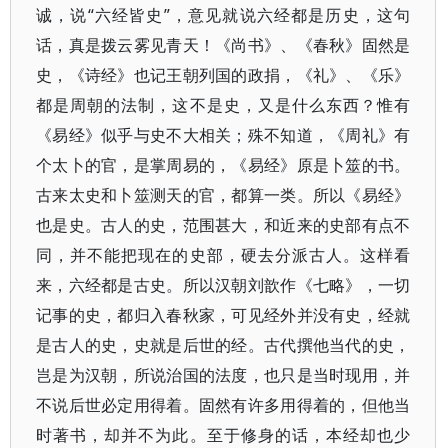
诚，说“六经皆史”，意见就说六经都是历史，这句
话，真是拨云雾见青天！《尚书》、《春秋》固然是
史，《诗经》也记王朝列国的政捐，《礼》、《乐》
都是周朝的法制，这不是史，又是什么东西？惟有
《易经》似乎与史不大相关；殊不知道，《周礼》有
个太卜的官，是掌周易的，《易经》原是卜筮的书。
古来太史和卜筮测天的官，都算一类。所以《易经》
也是史。古人的史，范围甚大，和近来的史部有点不
同，并不能把现在的史部，硬去分派古人。这样看
来，六经都是古史。所以汉朝刘歆作《七略》，一切
记事的史，都归入春秋家，可见经外并没有史，经就
是古人的史，史就是后世的经。古代撰他当代的史，
岂是为汉朝，所说治国的法度，也只是当时现用，并
不说后世必定用得着。固然有许多用得着的，但他当
时著书，却并不为此。至于修身的话，本经却也少