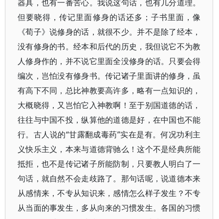
器具，也有一番苦心。我说这句话，也有几分道理。
但要晓得，传记里面修身的话还多；子书里面，像
《荀子》说修身的话，就很不少。并不是除了经本，
没有修身的书。经本和后代的历史，我但说它不为教
人修身作的，并不说它里面全没修身的话。只要会得
编次，岂怕没有修身书。传记诸子里面讲的修身，虽
有高下不同，总比神教要高许多，略有一点知识的，
大概晓得，又岂怕它入神教啊！至于别国道德的话，
往往与中国不投，纵算他的道德是好，在中国也不能
行。古人说的“甘露翻成毒药”实在是有。何况功利主
义快乐主义，本来与道德背驰么！这个不是经典所能
抵拒，也不是传记诸子所能防制，只要教人明白了一
句话，就自然不会走歧路了。那句话呢，说道德本来
从感情来，不专从知识来，感情怎么样子发生？不专
从当面的事发生，多从向来的习惯发生。各国的习惯