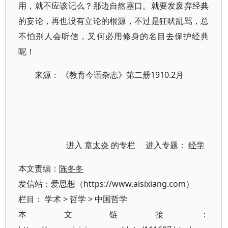
用，就不应该记么？那边自然塞口。就要发废弃经典
的妄论，再也没有立论的根源，不过是狂吠乱骂，总
不怕别人会听信，又何必用修身的名目去保护经典
呢！
来源： 《教育今语杂志》第二册1910.2月
进入
章太炎
的专栏 进入专题：
经学
本文责编：
陈冬冬
发信站：爱思想（https://www.aisixiang.com）
栏目：
学术
>
哲学
>
中国哲学
本文链接：