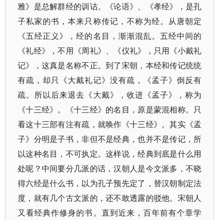
雅》是总解群经的训诂。《论语》、《孝经》，是孔
子私家的书，本来只称传记，不称为经。从唐朝定
《五经正义》，经的名目，渐渐混乱。五经中间的
《礼经》，不用《周礼》、《仪礼》，只用《小戴礼
记》，这真是名称不正。到了宋朝，本经和传记统统
有疏，却只《大戴礼记》没有疏，《孟子》倒反有
疏。所以后来退去《大戴》，收进《孟子》，称为
《十三经》。《十三经》的名目，原是蒙混相称。只
看这十三部有注有疏，就唤作《十三经》。其实《孟
子》分明是子书，非但不是经典，也并不是传记，所
以这种名目，不可执定。这样说，经典到底是什么用
处呢？中间要分几派的话，汉朝人是今文派多，不晓
得六经是什么书，以为孔子预先定了，替汉朝制定法
度，就有几个古文派的，还不敢透露的驳他。宋朝人
又看经典作修身的书。直到近来，百年前有个章学