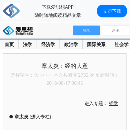
下载爱思想APP
立即下载
随时随地阅读精品文章
登录
注册
首页
法学
经济学
政治学
国际关系
社会学
章太炎：经的大意
选择字号：
大
中
小
本文共阅读 2732 次 更新时间：
2018-08-17 00:45
进入专题：
经学
●
章太炎
(
进入专栏
)