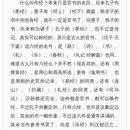
什么叫作经？本来只是官书的名目。后来孔子作
《孝经》，墨子有《经上》《经下》两篇，韩非子的
书中间也有经，就不一定是官书了。但墨子、韩子的
书，向来称为诸子；孔子的《孝经》，也不过是传
记。真实可以称经的，原只是古人的官书。《庄子·天
下篇》说六经的名号，是《易》、《诗》、《书》、
《礼》、《乐》、《春秋》。《礼记·经解篇》也同。
难道古人只有六经么？并不然！现在存的，还有《周
髀算经》，是周公和商高所说；更有《逸周书》，也
是周朝的史官所记录。《易经》的同类，还有《连
山》、《归藏》；《礼经》的同类，还有《司马
法》。汉朝都还完全。这种都是官书，都可以唤作
经。不过孔子所删定的，只有六经，也不是说删定以
后，其余的书一概作废，不过这六件是通常讲诵的，
其余当作参考书罢了。但是《乐经》到汉朝已亡，