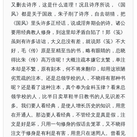
又删去诗序，这是什么道理！况且诗序所说，《国
风》都是关于国政，朱子削了诗序，自去胡猜，把
《国风》里头许多正经话，说成淫奔期会的诗。诸公
要用经典教人修身，到这里却矛盾自陷了！郑《笺》
虽则有许多诘诎，大义总没有差，就说郑《笺》不大
好，毛《传》原是至精至当的书，略有眼睛的，总晓
得比朱《传》高万倍呢！大概注疏本嫌它太繁，单注
本却是不繁，原有刻本，何不将来翻印，却用这班陋
劣荒疏的注本。还是总领学校的人，不晓得有那种书
呢？还是看了这种注本，真个奉为金科玉律？看来总
领学校的人，比半日卖草鞋半日教书的人见识差不
多。我们要人看经典，是使人增长历史的知识，用意
在开通人。那边要人看经典，不管经文是真是假，注
文是好是坏，只用一句修身的假话去笼罩，又不晓得
注文于修身是有利是有害，用意只在迷罔人。曾看见