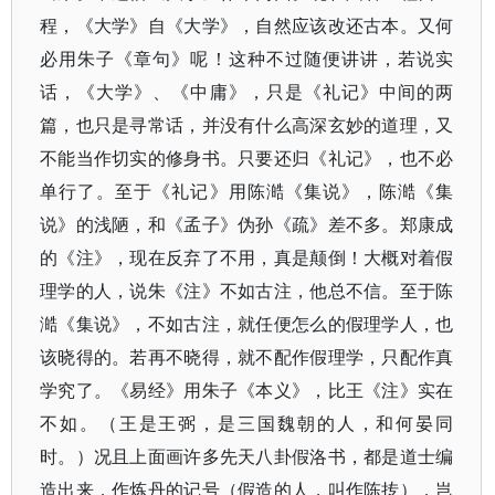
程，《大学》自《大学》，自然应该改还古本。又何
必用朱子《章句》呢！这种不过随便讲讲，若说实
话，《大学》、《中庸》，只是《礼记》中间的两
篇，也只是寻常话，并没有什么高深玄妙的道理，又
不能当作切实的修身书。只要还归《礼记》，也不必
单行了。至于《礼记》用陈澔《集说》，陈澔《集
说》的浅陋，和《孟子》伪孙《疏》差不多。郑康成
的《注》，现在反弃了不用，真是颠倒！大概对着假
理学的人，说朱《注》不如古注，他总不信。至于陈
澔《集说》，不如古注，就任便怎么的假理学人，也
该晓得的。若再不晓得，就不配作假理学，只配作真
学究了。《易经》用朱子《本义》，比王《注》实在
不如。（王是王弼，是三国魏朝的人，和何晏同
时。）况且上面画许多先天八卦假洛书，都是道士编
造出来，作炼丹的记号（假造的人，叫作陈抟），岂