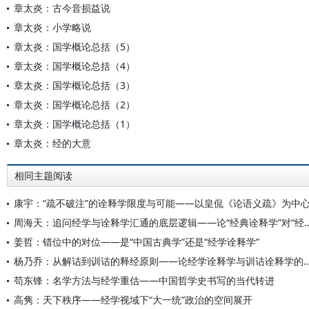
章太炎：古今音损益说
章太炎：小学略说
章太炎：国学概论总括（5）
章太炎：国学概论总括（4）
章太炎：国学概论总括（3）
章太炎：国学概论总括（2）
章太炎：国学概论总括（1）
章太炎：经的大意
相同主题阅读
康宇：“疏不破注”的诠释学限度与可能——以皇侃《论语义疏》为中
周海天：追问经学与诠释学汇通的底层逻辑——论“经典
姜哲：错位中的对位——是“中国古典学”还是“经学诠释学”
杨乃乔：从解诂到训诂的释经原则——论经学诠释学与
苟东锋：名学方法与经学重估——中国哲学史书写的当代转进
高隽：天下秩序——经学视域下“大一统”政治的空间展开