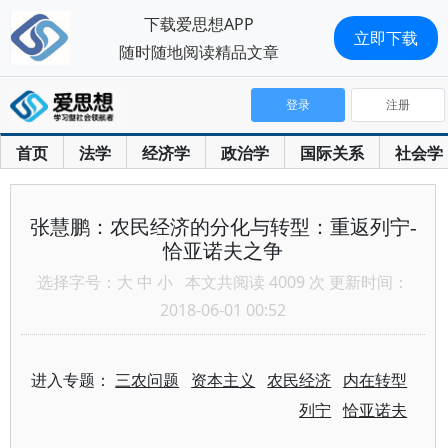
下载爱思想APP
立即下载
随时随地阅读精品文章
登录
注册
首页
法学
经济学
政治学
国际关系
社会学
张慧鹏：农民经济的分化与转型：重返列宁-
恰亚诺夫之争
选择字号：
大
中
小
本文共阅读 4009 次 更新时间：
2018-06-01 00:52
进入专题：
三农问题
资本主义
农民经济
内在转型
列宁
恰亚诺夫