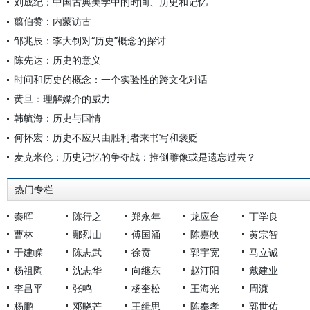
刘成纪：中国古典美学中的时间、历史和记忆
翦伯赞：内蒙访古
邹兆辰：李大钊对“历史”概念的探讨
陈先达：历史的意义
时间和历史的概念：一个实验性的跨文化对话
黄旦：理解媒介的威力
韩毓海：历史与国情
何怀宏：历史不应只由胜利者来书写和褒贬
麦克米伦：历史记忆的争夺战：推倒雕像或是遗忘过去？
热门专栏
秦晖
陈行之
郑永年
龙应台
丁学良
曹林
鄢烈山
傅国涌
陈嘉映
黄宗智
于建嵘
陈志武
徐贲
郭宇宽
马立诚
杨祖陶
沈志华
向继东
赵汀阳
戴建业
李昌平
张鸣
杨奎松
王海光
周濂
杨鹏
邓晓芒
王缉思
陈奉孝
郭世佑