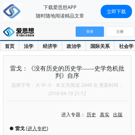
下载爱思想APP
立即下载
随时随地阅读精品文章
登录
注册
首页
法学
经济学
政治学
国际关系
社会学
雷戈：《没有历史的历史学——史学危机批
判》自序
选择字号：
大
中
小
本文共阅读 2648 次 更新时间：
2018-04-19 21:12
进入专题：
历史
真实
出版
●
雷戈
(
进入专栏
)