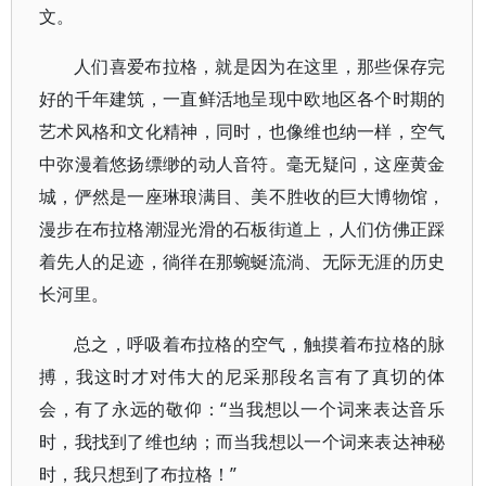
文。
人们喜爱布拉格，就是因为在这里，那些保存完
好的千年建筑，一直鲜活地呈现中欧地区各个时期的
艺术风格和文化精神，同时，也像维也纳一样，空气
中弥漫着悠扬缥缈的动人音符。毫无疑问，这座黄金
城，俨然是一座琳琅满目、美不胜收的巨大博物馆，
漫步在布拉格潮湿光滑的石板街道上，人们仿佛正踩
着先人的足迹，徜徉在那蜿蜒流淌、无际无涯的历史
长河里。
总之，呼吸着布拉格的空气，触摸着布拉格的脉
搏，我这时才对伟大的尼采那段名言有了真切的体
会，有了永远的敬仰：“当我想以一个词来表达音乐
时，我找到了维也纳；而当我想以一个词来表达神秘
时，我只想到了布拉格！”