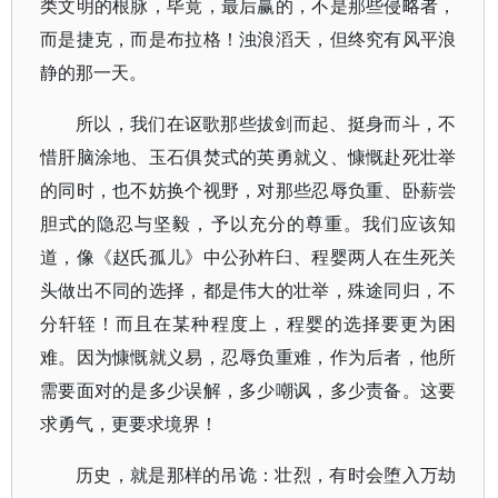
类文明的根脉，毕竟，最后赢的，不是那些侵略者，
而是捷克，而是布拉格！浊浪滔天，但终究有风平浪
静的那一天。
所以，我们在讴歌那些拔剑而起、挺身而斗，不
惜肝脑涂地、玉石俱焚式的英勇就义、慷慨赴死壮举
的同时，也不妨换个视野，对那些忍辱负重、卧薪尝
胆式的隐忍与坚毅，予以充分的尊重。我们应该知
道，像《赵氏孤儿》中公孙杵臼、程婴两人在生死关
头做出不同的选择，都是伟大的壮举，殊途同归，不
分轩轾！而且在某种程度上，程婴的选择要更为困
难。因为慷慨就义易，忍辱负重难，作为后者，他所
需要面对的是多少误解，多少嘲讽，多少责备。这要
求勇气，更要求境界！
历史，就是那样的吊诡：壮烈，有时会堕入万劫