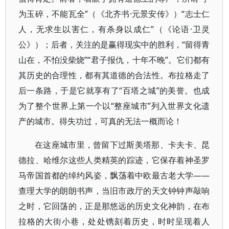
为玉碎，不能瓦全”（《北齐书·元景安传》）“志士仁
人，无求生以害仁，有杀身以成仁”（《论语·卫灵
公》）；后者，关注的是赢得现实中的胜利，“留得青
山在，不怕没柴烧”“君子报仇，十年不晚”。它们都有
其历史的合理性，都有其道德的合法性。布拉格走了
后一条路，于是它就享有了“百塔之城”的美誉。也成
为了整个世界上第一个以“整座城市”列入世界文化遗
产的城市。得失功过，可真的无法一概而论！
在这座城市里，曾留下过斯美塔那、卡夫卡、昆
德拉、哈维尔这些人类精英的踪迹，它保存着神圣罗
马帝国首都的绰约风姿，飘荡着中欧最古老大学——
查理大学的朗朗书声，当旧市政厅的天文钟钟声敲响
之时，它回荡的，正是那悠远的历史文化神韵，在布
拉格的大街小巷，处处镌刻着历史，时时呈现着人