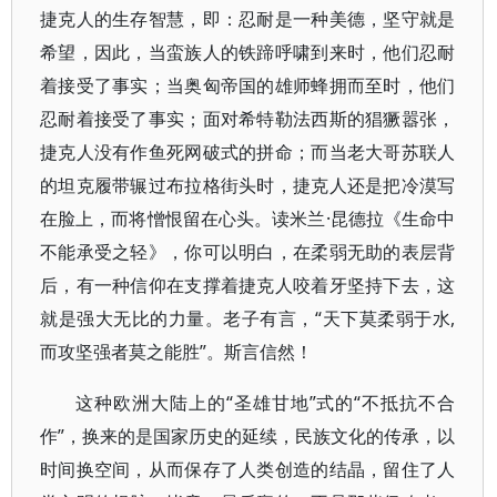
捷克人的生存智慧，即：忍耐是一种美德，坚守就是
希望，因此，当蛮族人的铁蹄呼啸到来时，他们忍耐
着接受了事实；当奥匈帝国的雄师蜂拥而至时，他们
忍耐着接受了事实；面对希特勒法西斯的猖獗嚣张，
捷克人没有作鱼死网破式的拼命；而当老大哥苏联人
的坦克履带辗过布拉格街头时，捷克人还是把冷漠写
在脸上，而将憎恨留在心头。读米兰·昆德拉《生命中
不能承受之轻》，你可以明白，在柔弱无助的表层背
后，有一种信仰在支撑着捷克人咬着牙坚持下去，这
就是强大无比的力量。老子有言，“天下莫柔弱于水,
而攻坚强者莫之能胜”。斯言信然！
这种欧洲大陆上的“圣雄甘地”式的“不抵抗不合
作”，换来的是国家历史的延续，民族文化的传承，以
时间换空间，从而保存了人类创造的结晶，留住了人