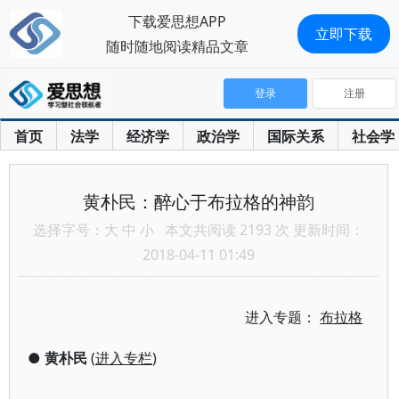
下载爱思想APP
立即下载
随时随地阅读精品文章
登录
注册
首页
法学
经济学
政治学
国际关系
社会学
黄朴民：醉心于布拉格的神韵
选择字号：
大
中
小
本文共阅读 2193 次 更新时间：
2018-04-11 01:49
进入专题：
布拉格
●
黄朴民
(
进入专栏
)