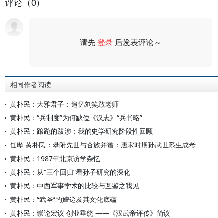
评论（0）
请先
登录
后发表评论～
评论
相同作者阅读
黄朴民：大雅君子：追忆刘笑敢老师
黄朴民：“兵制度”为何缺位《汉志》“兵书略”
黄朴民：踉跄的跋涉：我的史学研究阶段性回顾
任晔 黄朴民：攀附先世与合族并谱：唐宋时期孙武世系生成考
黄朴民：1987年北京访学杂忆
黄朴民：从“三个回归”看孙子研究的深化
黄朴民：中西军事学术的比较与互鉴之我见
黄朴民：“武圣”的嬗递及其文化底蕴
黄朴民：崇论宏议 创业垂统 ——《汉武帝评传》简议