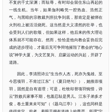
不复的千丈深渊；而耻辱，有时却会留住东山再起的
一线生机。当年，如果伽利略凭一腔热血、浩然正
气，与黑暗的宗教裁判所抗争到底，那肯定是被绑在
火刑柱上被活活烧死。这当然是大义凛然的壮举，也
会受到人们的歌颂，但如果这样，他后来的伟大理论
体系就不可能存在。然而，恰恰是他向教会妥协后完
成的进步理论，才最后无可争辩地摧毁了教会的“地心
说”神学大厦，为文艺复兴、启蒙运动的兴起，开辟了
道路。
因此，李清照诗云“生当作人杰，死亦为鬼雄。至
今思项羽，不肯过江东”（《夏日绝句》），她推崇项
羽，固然是自有道理；可是，杜牧却替项羽惋惜，诗
云“胜败兵家事不期，包羞忍耻是男儿。江东子弟多才
俊，卷土重来未可知”（《题乌江亭》），这也同样是
值得肯定。前者，着眼于拥有道德上的尊严，所谓“宁