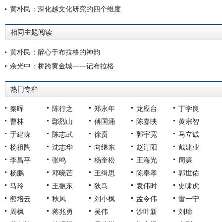
黄朴民：深化越文化研究的四个维度
相同主题阅读
黄朴民：醉心于布拉格的神韵
余光中：桥跨黄金城——记布拉格
热门专栏
秦晖
陈行之
郑永年
龙应台
丁学良
曹林
鄢烈山
傅国涌
陈嘉映
黄宗智
于建嵘
陈志武
徐贲
郭宇宽
马立诚
杨祖陶
沈志华
向继东
赵汀阳
戴建业
李昌平
张鸣
杨奎松
王海光
周濂
杨鹏
邓晓芒
王缉思
陈奉孝
郭世佑
马玲
王振东
狄马
袁伟时
史啸虎
熊培云
秋风
刘小枫
孟令伟
雷一宁
周枫
蒋兆勇
吴伟
沙叶新
刘瑜