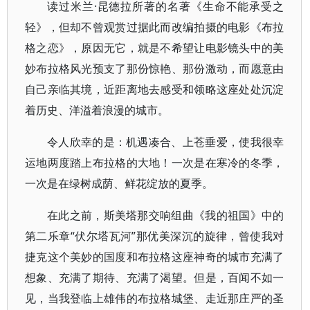
读过米兰·昆德拉所著的名著《生命不能承受之
轻》，但却不曾观赏过据此而改编拍摄的电影《布拉
格之恋》，原因无它，就是不希望让电影镜头中的美
妙布拉格风光预支了那份惊艳、那份激动，而愿意由
自己亲临其境，近距离地去感受和领略这座处处沉淀
着历史、洋溢着浪漫的城市。
令人欣幸的是：机遇凑合、上苍垂爱，使我很幸
运地两度踏上布拉格的大地！一次是在寒冷的冬季，
一次是在绿树成荫、鲜花绽放的夏季。
在此之前，斯美塔那交响组曲《我的祖国》中的
第二乐章“伏尔塔瓦河”那优美深沉的旋律，曾使我对
捷克这个美妙的国度和布拉格这座神奇的城市充满了
想象、充满了期待、充满了渴望。但是，百闻不如一
见，当我登临上雄伟的布拉格城堡、走近那庄严的圣