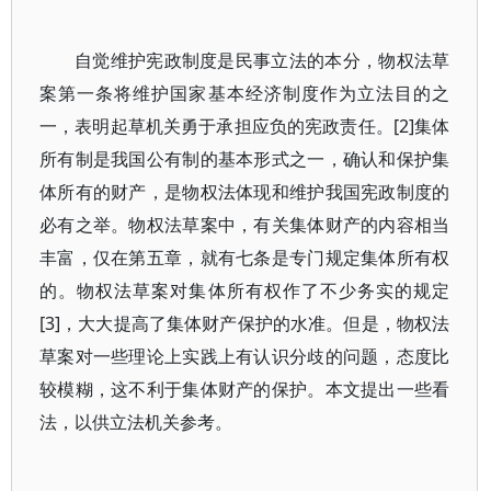
自觉维护宪政制度是民事立法的本分，物权法草
案第一条将维护国家基本经济制度作为立法目的之
一，表明起草机关勇于承担应负的宪政责任。[2]集体
所有制是我国公有制的基本形式之一，确认和保护集
体所有的财产，是物权法体现和维护我国宪政制度的
必有之举。物权法草案中，有关集体财产的内容相当
丰富，仅在第五章，就有七条是专门规定集体所有权
的。物权法草案对集体所有权作了不少务实的规定
[3]，大大提高了集体财产保护的水准。但是，物权法
草案对一些理论上实践上有认识分歧的问题，态度比
较模糊，这不利于集体财产的保护。本文提出一些看
法，以供立法机关参考。