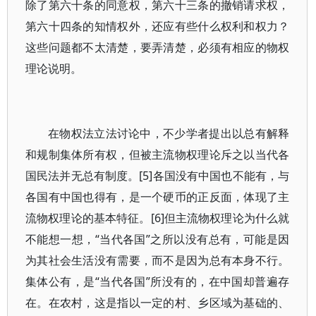
除了第六十条的同意权，第六十三条的撤销请求权，
第六十四条的知情权外，还应有些什么权利和权力？
这些问题都不太清楚，要弄清楚，必须有相应的物权
理论说明。
在物权法立法讨论中，不少学者提出以总有解释
和规制集体所有权，但被主流物权理论斥之以当代各
国民法并无总有制度。[5]各国没有中国也不能有，与
各国有中国也得有，是一个硬币的正反面，体现了主
流物权理论的基本特征。[6]但主流物权理论为什么就
不能想一想，“当代各国”之所以没有总有，可能是因
为其社会生活没有需要，而不是因为总有本身不行。
集体公有，是“当代各国”所没有的，在中国却普遍存
在。在农村，这是指以一定的村、乡区域为基础的、