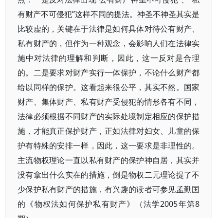
有财产不可侵犯”这样不同的提法。神圣不神圣其实是
比较虚的，关键在于法律是如何具体对待公有财产、
私有财产的，但作为一种观念，会影响人们在法律实
施中对法律的理解和判断，因此，这一反对是合理
的。二是要求对财产实行一体保护，不论什么财产都
给以同样的保护。这看起来很公平，其实不然。国家
财产、集体财产、私有财产受侵犯的情形各有不同，
法律必须根据不同财产的实际处境制定相应的保护措
施，才能真正保护财产，正如法律对妇女、儿童的保
护有特殊的安排一样，因此，这一要求是非理性的。
主流物权理论一直以私有财产的保护神自居，其实并
没有拿出什么实在的措施，倒是物权二元理论提了不
少保护私有财产的措施，有兴趣的读者可参见孟勤国
的《物权法如何保护私有财产》（法学2005年第8