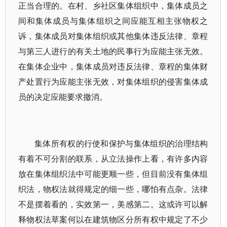
正当合理的。在村、乡社区集体组织中，集体成员之
间和集体成员与集体组织之间应能互相主张物权之
诉，集体成员对集体组织或其他集体违反法律、章程
与第三人进行的有关土地的民事行为应能主张无效。
在集体企业中，集体成员对违反法律、章程的集体财
产处置行为应能主张无效，对集体组织的侵害集体成
员的决定应能要求撤消。
集体所有权的行使和保护与集体组织的治理结构
有着不可分割的联系，从立法操作上看，有许多内容
放在集体组织法中可能更顺一些，但目前没有集体组
织法，物权法就得规定的细一些，哪怕有点杂。法律
不是摆着看的，实效第一，美感第二。这或许可以解
释物权法草案何以在建筑物区分所有权中规定了不少