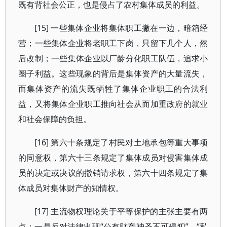
既有背社会公正，也是侵占了农村集体成员的利益。
[15] 一些集体企业将集体职工撇在一边，暗箱经
营；一些集体企业将老职工下岗，只留下几个人，然
后改制；一些集体企业以厂龄分化职工队伍，追求小
圈子利益。这些现象的背后是集体资产的大量流失，
而集体资产的流失既牺牲了集体企业职工的合法利
益，又将集体企业职工推向社会从而加重政府的就业
和社会保障的负担。
[16] 第六十条规定了村民对土地承包等重大事项
的同意权，第六十三条规定了集体成员对侵害集体成
员的决定或决议的撤销请求权，第六十四条规定了集
体成员对集体财产的知情权。
[17] 主流物权理论关于平等保护的主张主要有两
点：一是反对法律出现“公有财产神圣不可侵犯”、“私