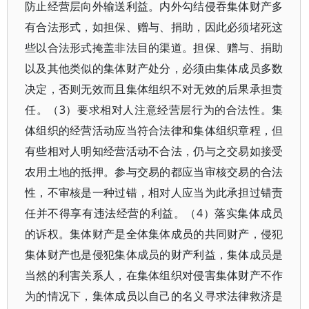
防止经营层向外输送利益。内外勾结侵吞集体财产多
有合法形式，如担保、赠与、捐助，因此必须堵死这
些以合法形式掩盖非法目的渠道。担保、赠与、捐助
以及其他类似的集体财产处分，必须由集体成员多数
决定，否则无效而且集体组织不对无效的后果承担责
任。（3）要求相对人注意经营层行为的合法性。集
体组织的经营活动应当符合法律和集体组织章程，但
有些相对人明知经营活动不合法，仍与之交易如接受
农用土地的抵押。参与交易的都应当审核交易的合法
性，不审核是一种过错，相对人应当为此承担过错责
任并不得享有违法经营的利益。（4）落实集体成员
的诉权。集体财产是全体集体成员的共同财产，侵犯
集体财产也是侵犯集体成员的财产利益，集体成员是
当然的利害关系人，在集体组织对侵害集体财产不作
为的情况下，集体成员以自己的名义寻求法律救济是