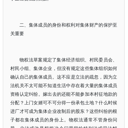
二、集体成员的身份和权利对集体财产的保护至
关重要
物权法草案规定了集体经济组织、村民委员会、
村民小组、集体企业，但没有规定这些集体组织如何
确认自己的集体成员。这不应是立法的疏忽，因为立
法机关不太可能不知道生活中存在着大量的集体成员
资格认定纠纷。嫁出去的还能不能参加本村征地款的
分配？上门女婿可不可分得一份承包土地？什么时候
进厂才可成为集体企业改制后的股东？这些纠纷的根
子都在集体成员的身份上。物权法通常不管身份问