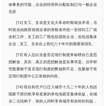
体事务的可能，企业的经营和分配机制已与一般企业
无异
[12] 支工、支农是文化大革命时期就业术语，当
时就业由政府按就业者的资格条件统一安排到工厂或
农村工作，支工的工厂既包括国有企业，也包括集体
企业，支工、支农在上世纪八十年代初期逐渐消失。
[13] 有人总以全盘否定现行制度来标榜自己是思
想解放，其实，真正的思想解放是实事求是。法学研
究既要敢于直言现行制度的弊端和不足，也要敢于肯
定现行制度中公正有效的内容。
[14] 现在有些户口迁入城市十几二十年的人包括
国家干部仍然享有老家的承包地甚至集体收益，在城
乡二元结构下，有的人同时享有城市和农村的利益，