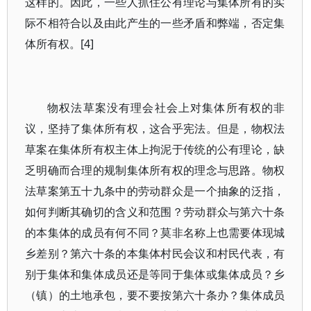
这样的。因此，一些人抓住公有理论与集体所有的实
际不相符合以及由此产生的一些矛盾和弊端，否定集
体所有权。[4]
物权法草案没有理会社会上对集体所有权的非
议，坚持了集体所有权，这合乎宪法。但是，物权法
草案在集体所有权主体上拘泥于传统的公有理论，缺
乏明确而合理的规制集体所有权的理念与思路。物权
法草案第五十九条中的劳动群众是一个抽象的泛指，
如何判断其确切的含义和范围？劳动群众与第六十条
的本集体的成员有何不同？莫非名称上也需要体现城
乡差别？第六十条的本集体村民会议和村民代表，有
别于集体和集体成员还是等同于集体或集体成员？乡
（镇）的土地承包，要不要按第六十条办？集体成员