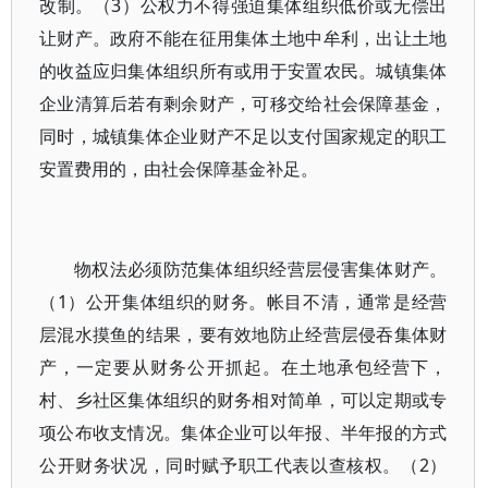
改制。（3）公权力不得强迫集体组织低价或无偿出
让财产。政府不能在征用集体土地中牟利，出让土地
的收益应归集体组织所有或用于安置农民。城镇集体
企业清算后若有剩余财产，可移交给社会保障基金，
同时，城镇集体企业财产不足以支付国家规定的职工
安置费用的，由社会保障基金补足。
物权法必须防范集体组织经营层侵害集体财产。
（1）公开集体组织的财务。帐目不清，通常是经营
层混水摸鱼的结果，要有效地防止经营层侵吞集体财
产，一定要从财务公开抓起。在土地承包经营下，
村、乡社区集体组织的财务相对简单，可以定期或专
项公布收支情况。集体企业可以年报、半年报的方式
公开财务状况，同时赋予职工代表以查核权。（2）