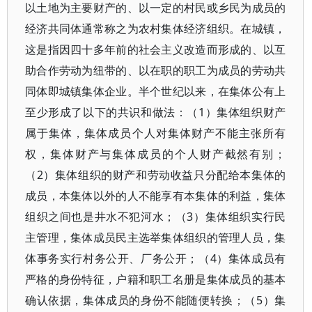
以土地为主要财产的、以一定的村民或乡民为成员的
经济共同体通常称之为农村集体经济组织。在城镇，
这是指因四十多年前的社会主义改造而形成的、以互
助合作劳动为纽带的、以在职的职工为成员的劳动共
同体即城镇集体企业。半个世纪以来，在集体公有上
至少形成了以下的共识和做法：（1）集体组织财产
属于集体，集体成员个人对集体财产不能主张所有
权，集体财产与集体成员的个人财产截然有别；
（2）集体组织的财产和劳动收益只分配给本集体的
成员，本集体以外的人不能享有本集体的利益，集体
组织之间也是井水不犯河水；（3）集体组织实行民
主管理，集体成员民主选举集体组织的管理人员，集
体事务实行村务公开、厂务公开；（4）集体成员有
严格的身份特征，户籍和职工名册是集体成员的基本
确认依据，集体成员的身份不能随便转换；（5）集