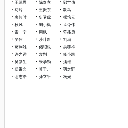
王缉思
陈奉孝
郭世佑
马玲
王振东
狄马
袁伟时
史啸虎
熊培云
秋风
刘小枫
孟令伟
雷一宁
周枫
蒋兆勇
吴伟
沙叶新
刘瑜
葛剑雄
储昭根
吴稼祥
许之远
袁刚
杨小凯
吴励生
朱学勤
潘维
郑秉文
莫于川
羽之野
谢志浩
孙立平
杨光