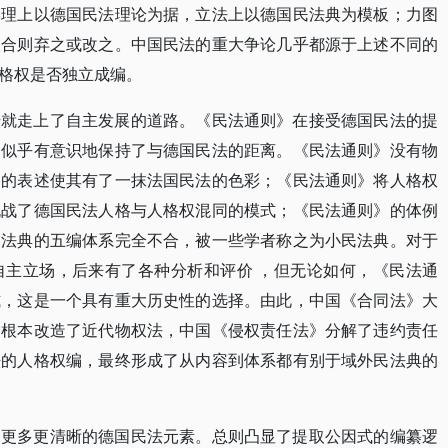
学理上以德国民法理论为据，立法上以德国民法典为模板；力图
不合则弃之或改之。中国民法的重大争论几乎都源于上述不同的
格权是否独立成编。
始就走上了自主发展的道路。《民法通则》在接受德国民法的提
，似乎有意识地保持了与德国民法的距离。《民法通则》没有物
利的表述使其有了一抹法国民法的色彩；《民法通则》将人格权
挑战了德国民法人格与人格权混同的模式；《民法通则》的体例
民法典的五编体系完全不合，被一些学者称之为小民法典。对于
自主立场，后来有了各种分析和评价 ，但无论如何，《民法通
式，这是一个具有重大历史性的选择。由此，中国《合同法》大
》根本改造了近代物权法，中国《侵权责任法》分解了违约责任
法的人格权编，最终形成了从内容到体系都有别于域外民法典的
了更多更清晰的德国民法元素。总则凸显了提取公因式的编纂逻