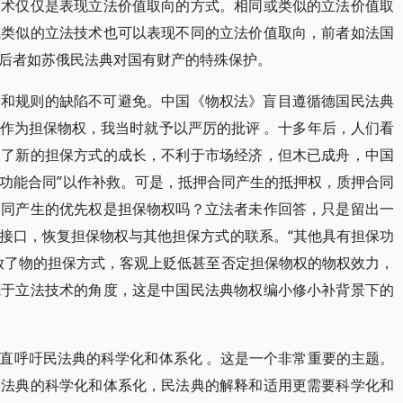
技术仅仅是表现立法价值取向的方式。相同或类似的立法价值取
或类似的立法技术也可以表现不同的立法价值取向，前者如法国
后者如苏俄民法典对国有财产的特殊保护。
度和规则的缺陷不可避免。中国《物权法》盲目遵循德国民法典
作为担保物权，我当时就予以严厉的批评 。十多年后，人们看
抑了新的担保方式的成长，不利于市场经济，但木已成舟，中国
保功能合同”以作补救。可是，抵押合同产生的抵押权，质押合同
合同产生的优先权是担保物权吗？立法者未作回答，只是留出一
接口，恢复担保物权与其他担保方式的联系。“其他具有担保功
放了物的担保方式，客观上贬低甚至否定担保物权的物权效力，
先于立法技术的角度，这是中国民法典物权编小修小补背景下的
直呼吁民法典的科学化和体系化 。这是一个非常重要的主题。
民法典的科学化和体系化，民法典的解释和适用更需要科学化和