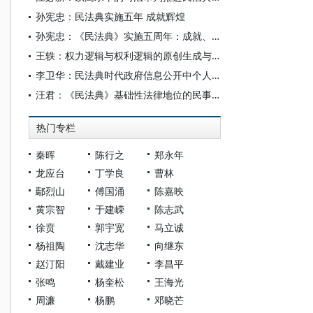
孙宪忠：民法典实施五年 成就辉煌
孙宪忠：《民法典》实施五周年：成就、问题与展望
王轶：权力逻辑与权利逻辑的原创生成与交融互构——以民法典对生活利益的分配为核心
李卫华：民法典时代政府信息公开中个人私密信息保护研究
汪君：《民法典》基础性法律地位的民事司法实现
热门专栏
秦晖
陈行之
郑永年
龙应台
丁学良
曹林
鄢烈山
傅国涌
陈嘉映
黄宗智
于建嵘
陈志武
徐贲
郭宇宽
马立诚
杨祖陶
沈志华
向继东
赵汀阳
戴建业
李昌平
张鸣
杨奎松
王海光
周濂
杨鹏
邓晓芒