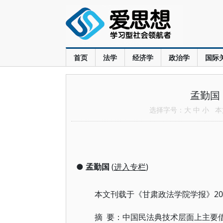
首页
法学
经济学
政治学
国际
孟勤国
选择字号：
大
中
小
本文
●
孟勤国
(
进入专栏
)
本文刊载于《甘肃政法学院学报》20
摘 要：中国民法典技术层面上主要