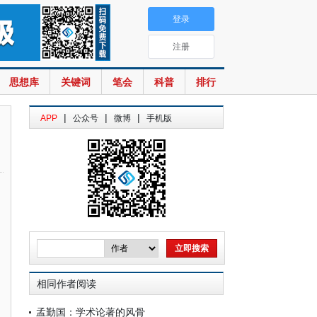
登录
注册
思想库
关键词
笔会
科普
排行
|
|
|
APP
公众号
微博
手机版
相同作者阅读
孟勤国：学术论著的风骨