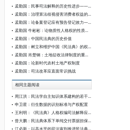
孟勤国：民事司法解释的历史性进步——最高人民法院《合同编通则司法解释》亮点评述
孟勤国：治理算法歧视侵害消费者权益的关键问题——以大数据杀熟为视角
孟勤国：论备案登记应有预告登记效力——一个事关我国经济和民生的重大法技术问题
孟勤国 牛彬彬：论物质性人格权的性质与立法原则
孟勤国：中国民法典的历史价值
孟勤国：树立和维护中国《民法典》的权威
孟勤国 肖楚钢：土地征收法律制度的重点问题与立法建议
孟勤国：论新时代农村土地产权制度
孟勤国：司法改革应直面常识挑战
相同主题阅读
周江洪：民法学自主知识体系建构的若干准则和载体形式
申卫星：衍生数据的识别标准与产权配置
王利明：《民法典》人格权编司法解释应重点解决的十大问题
曾大鹏：民法典体系下单纯交付票据担保的解释论
江必新：以高水平的司法审判推进民法典高质量实施