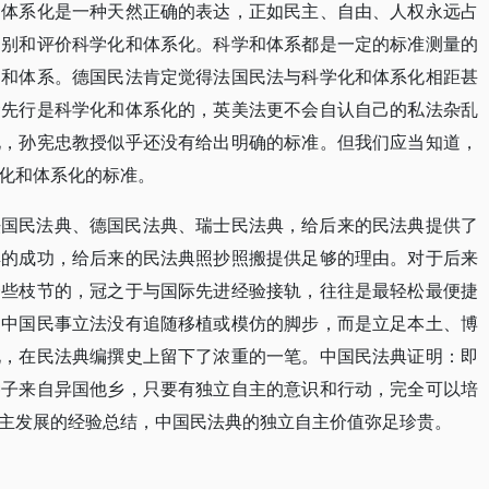
和体系化是一种天然正确的表达，正如民主、自由、人权永远占
判别和评价科学化和体系化。科学和体系都是一定的标准测量的
、和体系。德国民法肯定觉得法国民法与科学化和体系化相距甚
念先行是科学化和体系化的，英美法更不会自认自己的私法杂乱
化，孙宪忠教授似乎还没有给出明确的标准。但我们应当知道，
化和体系化的标准。
法国民法典、德国民法典、瑞士民法典，给后来的民法典提供了
典的成功，给后来的民法典照抄照搬提供足够的理由。对于后来
一些枝节的，冠之于与国际先进经验接轨，往往是最轻松最便捷
。中国民事立法没有追随移植或模仿的脚步，而是立足本土、博
化，在民法典编撰史上留下了浓重的一笔。中国民法典证明：即
种子来自异国他乡，只要有独立自主的意识和行动，完全可以培
主发展的经验总结，中国民法典的独立自主价值弥足珍贵。