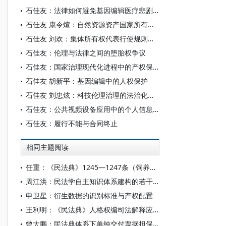
石佳友：法律如何避免基因编辑医疗悲剧重演
石佳友 康令煊：自然资源资产国家所有权救济机制研究
石佳友 刘欢：集体所有权代表行使规则释论
石佳友：伦理与法律之间的堕胎权争议
石佳友：国家治理现代化进程中的产权保护
石佳友 胡新平：基因编辑中的人权保护
石佳友 刘忠炫：科技伦理治理的法治化路径
石佳友：公共视频设备应用中的个人信息保护
石佳友：履行不能与合同终止
相同主题阅读
任重：《民法典》1245—1247条（饲养动物损害责任）诉讼评注
周江洪：民法学自主知识体系建构的若干准则和载体形式
申卫星：衍生数据的识别标准与产权配置
王利明：《民法典》人格权编司法解释应重点解决的十大问题
曾大鹏：民法典体系下单纯交付票据担保的解释论