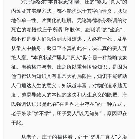
对海德格尔“本真状态”和老、庄的“婴儿”“真人”的
内蕴及其实现方式，都不能拘泥于其字面含义，肤浅
地作单一性、片面化的理解。无论海德格尔强调的对
死亡的领悟或庄子所谓“堕肢体、黜聪明”的“坐忘”，
都不过是要人们领悟到大限难逃，人终有一死，及早
从常人中抽身，返归至本真的此在，决非真的要人弃
绝人寰。“本真状态”“婴儿”“真人”毋宁是一种隐喻或象
征。海德格尔与老、庄之所以重领悟轻知识，是因为
他们都认为知识具有非常大的局限性，知识不能帮助
人们通达人生的意义；知识越丰富，对物的追求越无
度，越易导致人的本性的迷失和人生意义的隐匿。海
氏强调认识只是此在“在世界之中存在”的一种方式，
老子鼓吹“学不学”，庄子要人“以无知知”，原因即在
于此。
从老子、庄子的描述看，处于“婴儿”“真人”之境