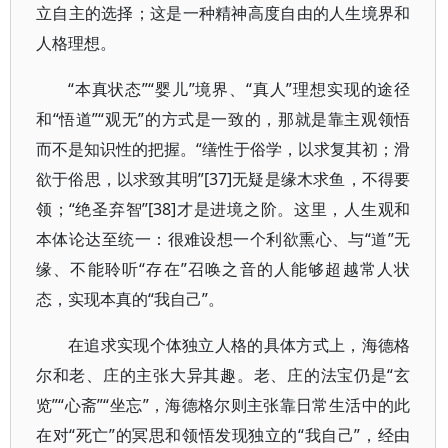
立自主的选择；这是一种精神高度自由的人生境界和
人格理想。
“本真状态”“婴儿”境界、“真人”理想实现的途径
和“悟道”“观无”的方式是一致的，那就是靠主观领悟
而不是知识性的把握。“缮性于俗学，以求复其初；滑
欲于俗思，以求致其明”[37]无疑是缘木求鱼，不得要
领；“绝圣弃智”[38]才是进境之阶。这里，人生观和
本体论达至统一：很难设想一个利欲熏心、与“道”无
缘、不能聆听“存在”召唤之音的人能够超越常人状
态，实现本真的“我自己”。
在追求实现个体独立人格的具体方式上，海德格
尔和老、庄的主张大异其趣。老、庄的法宝仍是“玄
览”“心斋”“坐忘”，海德格尔则主张靠日常生活中的此
在对“死亡”的冥思和领悟发现独立的“我自己”，经由