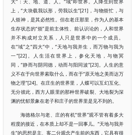
大”：天、地、道、人。“域”即世界。人降生到世界
上，“大块载我以形，劳我以生”[21]，与物烦忙，与
人烦神，是其必然性。但在老庄那里，作为人的基本
生存状态的“烦”是前主体性、前认识论的，人和世界
并不构成对立关系，人只是世界中的一个成员。
在“域”之“四大”中，“天地与我并生，而万物与我为
一”[22]。人生活在世界上，参化天地，与物冥
同，“静而与阴同德，动而与阳同波”[23]。人生的意
义不在于向世界索取什么，而在于“原天地之美而达万
物之理”[24]。在庄生的世界里，人蝶可以互幻互化、
无分彼此，西方人眼里的那种世界破裂、大地裂为深
渊的忧郁景象在老子和庄子的世界里是见不到的。
海德格尔与老、庄的有机“世界”观不管有着多大
程度的接近，在本质上却不是一回事儿。“天地与我并
生”的思想是主、客二分观念产生前的东西，它具有很