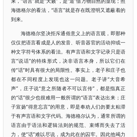
来，“语言”就是“天籁”，是“道”借万物自然的显现；照
海德格尔的看法，“语言”就是存在既澄明又遮蔽着的
到来。
海德格尔坚决拒斥通俗意义上的语言观，即那种
仅仅把语言看成是人的发音、听音器官的活动抑或一
种文字符号体系的看法。有声言语和文字记录只是语
言“说话”的特殊形式，决非语言本身，所以它们在
传“话”时具有很大的局限性。事实上，老子和庄子也
都在不同程度上发现也这一问题。老子讲“大音希
声”，庄子说“意之所随者不可以言传”，都是指真正
的“话”很少也很难用一般所谓的“语言”表达出来；庄
子宣扬“得意忘言”的用意，即是奉劝人们勿要太粘滞
于有声言语和文字代码。海德格尔认为，通常所谓的
语言由于语法和逻辑法则的规范、束缚而失去了活
力，使“话”难以尽说，成为此在的囚牢。因此他竭力