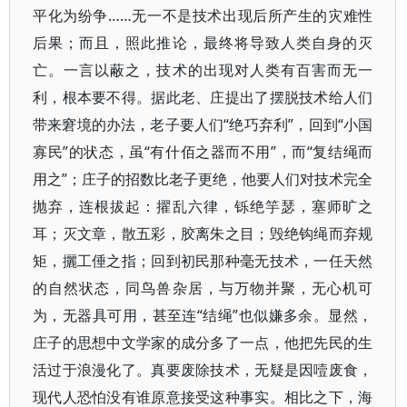
平化为纷争……无一不是技术出现后所产生的灾难性
后果；而且，照此推论，最终将导致人类自身的灭
亡。一言以蔽之，技术的出现对人类有百害而无一
利，根本要不得。据此老、庄提出了摆脱技术给人们
带来窘境的办法，老子要人们“绝巧弃利”，回到“小国
寡民”的状态，虽“有什佰之器而不用”，而“复结绳而
用之”；庄子的招数比老子更绝，他要人们对技术完全
抛弃，连根拔起：擢乱六律，铄绝竽瑟，塞师旷之
耳；灭文章，散五彩，胶离朱之目；毁绝钩绳而弃规
矩，攦工倕之指；回到初民那种毫无技术，一任天然
的自然状态，同鸟兽杂居，与万物并聚，无心机可
为，无器具可用，甚至连“结绳”也似嫌多余。显然，
庄子的思想中文学家的成分多了一点，他把先民的生
活过于浪漫化了。真要废除技术，无疑是因噎废食，
现代人恐怕没有谁原意接受这种事实。相比之下，海