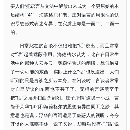
要人们“把语言从文法中解放出来成为一个更原始的本
质结构”[41]。海德格尔和老、庄对语言的局限性的认
识尽管形式表述有异，在实质上却是一而二、二而一
的。
日常此在的言谈不仅很难把“话”说出，而且常常
对“话”起着遮蔽作用。海德格尔认为，此在在日常生
活中的那种人云亦云、鹦鹉学舌式的闲谈，貌似触及
了一切可能的东西，实际上什么“话”也没道出，人们
听到的只是言谈之所云本身。在闲谈时，言谈者常常
对自己所谈的东西也不甚了了。无根的言谈竟至于
把“话”之展开扭曲为封闭。庄子所谓“道隐于小成，言
隐于荣华”[42]和海德格尔的思想有异曲同工之妙，其
意思也是说，浮华的言词适足于蛊惑人的视听，夸夸
其谈的人喋喋不休，说了又说，却唯独没有把“话”说