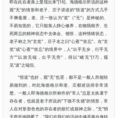
即在此在者身上显现出来”[16]。海德格尔所说的这种
观“无”的情形和老子、庄子讲述的“悟道”的方式几乎
不爽毫厘，老、庄一致认为“道”（“无”）是神秘的、
不易知觉的，它只能靠人靜心修养，在物我相齐、生
死两忘的精神状态中去体会、领悟，这种情绪状态，
老子称之为“玄览”，庄子名之曰“心斋”“坐忘”。在“玄
览”或“心斋”“坐忘”的境界中，人“出乎无乡，行乎无
方”“以游无端，出乎无旁”，得以“睹无”[17]，窥
见“道”之端倪。
“悟道”也好，观“无”也罢，都不是一般人所能轻
易做到的，对此海德格尔和老、庄都述说得非常清
楚。一般人即海德格尔所称作的“常人”总是太执著于
存在者，也就是老子所说的“下德不失德”的情形，常
人在对形形色色的存在者的烦忙或烦神之际，“无”悄
无声息地隐匿了，“我们在我们的活动中越是将自身转