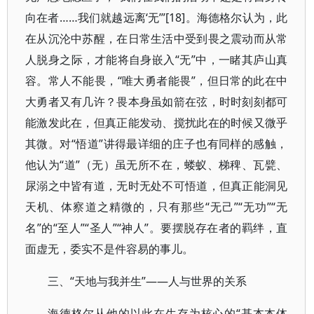
向在者……我们就越远离‘无’”[18]。海德格尔认为，此
在从沉沦中苏醒，在日常生活中受到畏之震动而从常
人脱身之际，才能将自身嵌入“无”中，一睹其庐山真
容。常人不能畏，“唯大勇者能畏”，但日常的此在中
大勇者又有几许？畏本身虽如箭在弦，时时刻刻都可
能激发此在，但真正能发动、搅扰此在的时候又微乎
其微。对“悟道”讲得最详细的庄子也有同样的感触，
他认为“道”（无）虽无所不在，蝼蚁、梯稗、瓦甓、
尿溺之中皆有道，无时无处不可悟道，但真正能洞见
天机、体察道之精微的，只有那些“无己”“无功”“无
名”的“至人”“圣人”“神人”。要摆脱存在者的羁绊，直
面虚无，委实不是件容易的事儿。
三、“天地与我并生”——人与世界的关系
海德格尔从他的以此在生存为核心的“基本本体