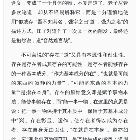
含义，变成了一个具体的物，不复是道了。老子尽管
多次论道，却从不轻易解释它，而是十分谨慎地使
用“似或存”“吾不知其名，强字之曰‘道‘，强为之名”的
描述方式。庄子对道作了一次又一次的阐发，最终还
是抱怨说，道“窅然难言哉”。
不可言说的“存在”“道”又具有本源性和创生性。
存在是存在者成其存在的可能性，是存在者能够存在
的一种基本成分。“作为基本成分的在”，“也就是可能
的东西的‘寂静的力量’”，“可能的东西的基本的力
量”“是指在本身”。存在的原始意义即是赋予事物本
质，能使事物存在，而“能一事一物，在这里的意思是
说：把一事一物保持于其本质中，保留于其基本成分
中”[8]。存在彰显、运作，使存在者得以成为存在
者。存在自身无由以生，“在就是在本身”。道亦如
此，它“渊兮似万物宗”[9]，是万物生成的堂奥；道周