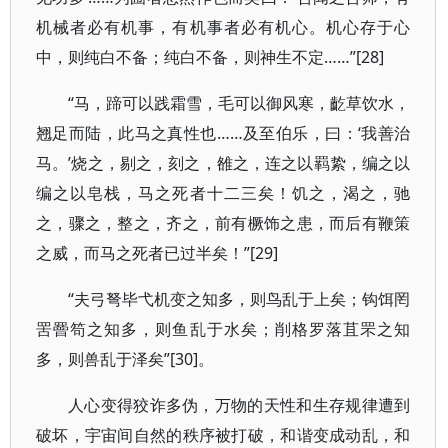
机械者必有机事，有机事者必有机心。机心存于心
中，则纯白不备；纯白不备，则神生不定……”[28]
“马，蹄可以践霜雪，毛可以御风寒，齕草饮水，
翘足而陆，此马之真性也……及至伯乐，曰：‘我善治
马。’烧之，剔之，刻之，雒之，连之以羁絷，编之以
编之以皂栈，马之死者十二三矣！饥之，渴之，驰
之，骤之，整之，齐之，前有橛饰之患，而后有鞭策
之威，而马之死者已过半矣！”[29]
“夫弓弩毕弋机变之知多，则鸟乱于上矣；钩饵罔
罟罾笱之知多，则鱼乱于水矣；削格罗落苴罘之知
多，则兽乱于泽矣”[30]。
人心变得狡诈多伪，万物的天性和生存规律遭到
破坏，宇宙间自然的秩序被打破，和谐变成动乱，和