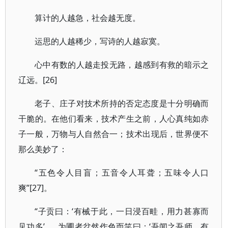
算计的人越急，社会越无度。
运思的人越稀少，写诗的人越寂寞。
心中有数的人越走投无路，越感到有救的暗示之
辽远。[26]
老子、庄子对技术所持的否定态度是十分明确而
干脆的。在他们看来，技术产生之前，人心真纯如赤
子一般，万物与人自然合一；技术出现后，世界便不
那么美妙了：
“五色令人目盲；五音令人耳聋；五味令人口
爽”[27]。
“子贡曰：‘有械于此，一日浸百畦，用力甚寡而
见功多’……为圃者忿然作色而笑曰：‘吾闻之吾师，有