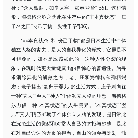
身：“众人熙熙，如享太牢，如春登台”[35]。这种情
形，海德格尔称之为此在生存中的“非本真状态”，庄
子名之曰“丧己于物，失性于俗”[36]。
“非本真状态”和“丧己于物”都是日常生活中个体
独立人格的丧失，是人的自我异化的形式，它虽是不
可避免的，却不是应该如此的。这种人性分裂的现
象，在现时代更大量绽露出触目惊心的普遍性。为寻
求消除异化的解救之方，老、庄和海德格尔殚精竭
虑；老子提出“复归于婴儿”的生活方式，庄子则向往
一种“真人”“至人”“神人”个体独立人格的理想，海德格
尔力倡一种“本真状态”的人生境界。“本真状态”“婴
儿”“真人”情形都属于个体独立人格的发现，是日常此
在沉沦生活的觉醒和对常人自己的抗拒与超越；是此
在对自己命运的无畏的担当，自由的领会与筹划，独