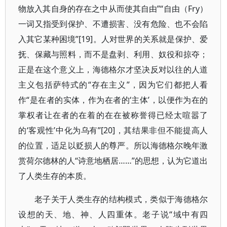
物放入其自身的存在之中从而使其自由”“自由（Fry）
一词又指受到保护、不遭损害、没有危险、也不会陷
入其它某种困境”[19]。人对世界的关系就是保护、爱
抚、保藏与照料，而不是盘剥、利用、奴役和掠夺；
正是在这个意义上，海德格尔才坚决反对以往的人道
主义包括萨特式的“存在主义”，因为它们都把人看
作“是在者的实体，作为在者的‘主体’，以便作为在的
掌权者让在者的在着的在在被称誉得已经太喧嚣了
的‘客观性’中化为乌有”[20]，其结果非但不能提高人
的位置，适足以贬损人的尊严。所以海德格尔晚年激
赏荷尔德林的人“诗意地栖居……”的思想，认为它道出
了人类生存的本质。
老子关于人类生存的结构模式，类似于海德格尔
设想的天、地、神、人四重体。老子说“域中有四