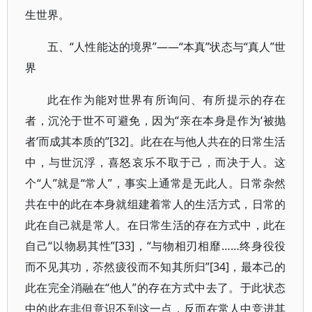
生世界。
五、“人性能达的境界”——“本真”状态与“真人”世
界
此在作为能对世界有所询问、有所提示的存在
者，沉沦于世不可避免，因为“亲在本身是作为‘被抛
者’而成其本质的”[32]。此在在与他人共在的日常生活
中，与世沉浮，喜怒哀乐不取于己，而决于人。这
个“人”就是“常人”，事实上通常是无此人。日常杂然
共在中的此在本身就组建着常人的生活方式，日常的
此在自己就是常人。在日常生活的存在方式中，此在
自己“以物易其性”[33]，“与物相刃相靡……终身役役
而不见其功，苶然疲役而不知其所归”[34]，最本己的
此在完全消融在“他人”的存在方式中去了。于此状态
中的此在非但意识不到这一点，反而在常人中竞进其