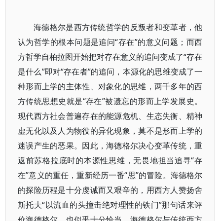
海德格尔是西方传统哲学的反叛者和变革者，他
认为哲学的根本问题是追问“存在”的意义问题；而西
方哲学自柏拉图开始把对存在意义的追问变成了“存在
是什么”即对“存在者”的追问，本源化的思维变成了一
种形而上学的主体性、对象化的思维，两千多年的西
方传统思想史就是“存在”被遗忘的形而上学发展史。
现代西方社会普遍存在的能源危机、生态失衡、精神
虚无化以及人为物役的异化现象，莫不是形而上学的
迷误产生的恶果。因此，海德格尔决心变革传统，重
返前苏格拉底时的本源性思维，无畏地担当追寻“存
在”意义的重任，重新经历一番“思”的冒险。海德格尔
的探险历程是十分虔诚而又艰辛的，用西方人赞扬舍
斯托夫“以流血的头撞击绝对理性的铁门”那句话来评
价海德格尔，也似乎十分恰当。海德格尔与传统西方