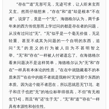
“存在”“道”无形可见，无迹可求，让人听来玄而
又玄。然而仔细想来，“存在”和“道”却是根本“不在
者”，说穿了，竟是一个“无”。海德格尔认为，两千多
年来的西方传统形而上学过问的都是存在者的问题，
从没有过问过“无”。“无”似乎是一个毫无价值，无足
轻重、甚至不成其为问题的一个自明的东西，追
问“无”的意义的行为被人目为不甚明智之
举。“无”和“存在”一样被人付诸遗忘了。在海德格尔
看来问题决不是这样简单，海德格尔认为“无”和“存
在”一样具有本体论的性质，“在在中就隐藏着不的本
质来历”“在在中的能不者就是我称叫‘无’的那个东西的
本质。因为这个能不者思在，所以思就思无”[13]。老
子和庄子也把“无”的地位标举得很高，不但“有无相
生”[14]，而且“有”还“生于无”，“无”和“道”“存在”一样
具有本源性和创生性。