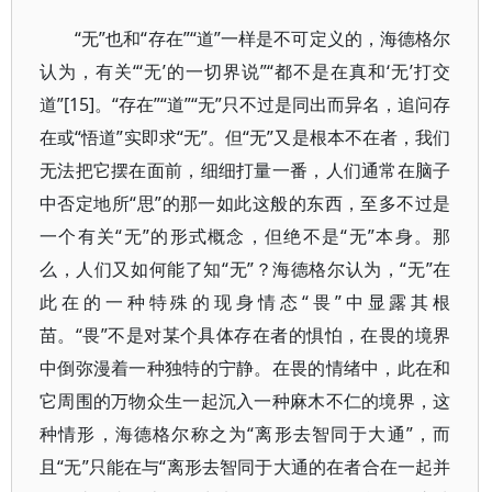
“无”也和“存在”“道”一样是不可定义的，海德格尔
认为，有关“‘无’的一切界说”“都不是在真和‘无’打交
道”[15]。“存在”“道”“无”只不过是同出而异名，追问存
在或“悟道”实即求“无”。但“无”又是根本不在者，我们
无法把它摆在面前，细细打量一番，人们通常在脑子
中否定地所“思”的那一如此这般的东西，至多不过是
一个有关“无”的形式概念，但绝不是“无”本身。那
么，人们又如何能了知“无”？海德格尔认为，“无”在
此在的一种特殊的现身情态“畏”中显露其根
苗。“畏”不是对某个具体存在者的惧怕，在畏的境界
中倒弥漫着一种独特的宁静。在畏的情绪中，此在和
它周围的万物众生一起沉入一种麻木不仁的境界，这
种情形，海德格尔称之为“离形去智同于大通”，而
且“无”只能在与“离形去智同于大通的在者合在一起并