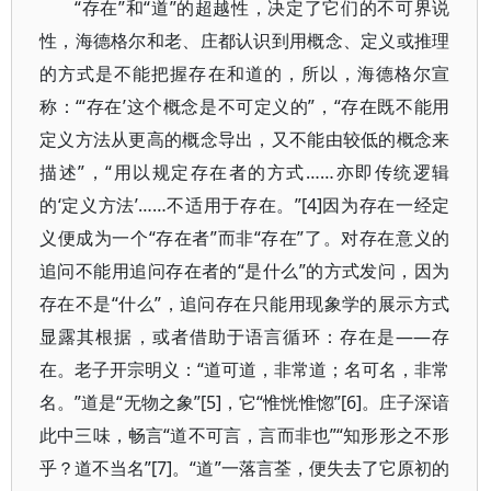
“存在”和“道”的超越性，决定了它们的不可界说
性，海德格尔和老、庄都认识到用概念、定义或推理
的方式是不能把握存在和道的，所以，海德格尔宣
称：“‘存在’这个概念是不可定义的”，“存在既不能用
定义方法从更高的概念导出，又不能由较低的概念来
描述”，“用以规定存在者的方式……亦即传统逻辑
的‘定义方法’……不适用于存在。”[4]因为存在一经定
义便成为一个“存在者”而非“存在”了。对存在意义的
追问不能用追问存在者的“是什么”的方式发问，因为
存在不是“什么”，追问存在只能用现象学的展示方式
显露其根据，或者借助于语言循环：存在是——存
在。老子开宗明义：“道可道，非常道；名可名，非常
名。”道是“无物之象”[5]，它“惟恍惟惚”[6]。庄子深谙
此中三味，畅言“道不可言，言而非也”“知形形之不形
乎？道不当名”[7]。“道”一落言荃，便失去了它原初的