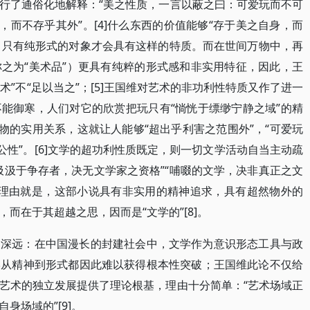
行了通俗化地解释：“美之性质，一言以蔽之曰：可爱玩而不可
，而不存乎其外”。[4]什么东西的价值能够“存于美之自身，而
呢？只有纯形式的对象才会具有这样的特质。而在世间万物中，再
之为“美术品”）更具有纯粹的形式感和非实用特征，因此，王
术”不“足以当之”；[5]王国维对艺术的非功利性特质又作了进一
能御寒，人们对它的欣赏把玩只有“惝恍于缥缈宁静之域”的精
物的实用关系，这就让人能够“超出乎利害之范围外”，“可爱玩
公性”。[6]文学的超功利性质既定，则一切文学活动自当主动疏
汲汲于争存者，决无文学家之资格”“哺啜的文学，决非真正之文
作的理由就是，这部小说具有非实用的精神追求，具有超然物外的
而在于其超越之思，因而是“文学的”[8]。
义深远：在中国漫长的封建社会中，文学作为意识形态工具与政
学从精神到形式都因此难以获得根本性突破；王国维此论不仅给
艺术的独立发展提供了理论根基，理由十分简单：“艺术场域正
身场域的”[9]。