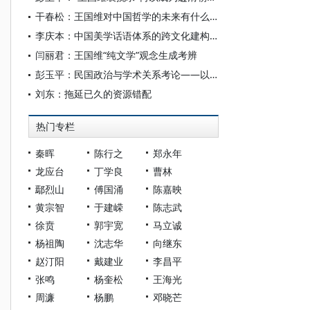
干春松：王国维对中国哲学的未来有什么构想？
李庆本：中国美学话语体系的跨文化建构——谈王国维的悲剧论、意境说及古雅论
闫丽君：王国维“纯文学”观念生成考辨
彭玉平：民国政治与学术关系考论——以罗振玉为中心兼及其与王国维之关系
刘东：拖延已久的资源错配
热门专栏
秦晖
陈行之
郑永年
龙应台
丁学良
曹林
鄢烈山
傅国涌
陈嘉映
黄宗智
于建嵘
陈志武
徐贲
郭宇宽
马立诚
杨祖陶
沈志华
向继东
赵汀阳
戴建业
李昌平
张鸣
杨奎松
王海光
周濂
杨鹏
邓晓芒