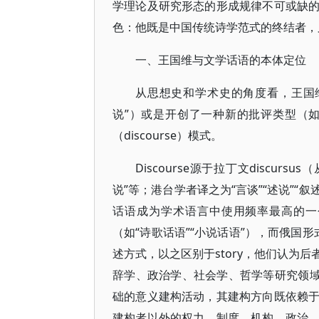
学理论及研究形态的形成规律不可或缺
色：他既是中国传统诗学范式的终结者，
一、王国维与文学话语的本体定位
从思想史和学术史的角度看，王国
说”）或是开创了一种新的批评类型（
（discourse）模式。
Discourse源于拉丁文discur
说”等；港台学者译之为“言谈”“述说”“叙
话语成为学术语言中使用频率最高的一
（如“诗歌话语”“小说话语”），而俄国形
述方式，以之区别于story，他们认为
辞学、政治学、社会学、哲学等研究领域
础的意义建构活动，其建构方向既依赖
建构者以外的权力、制度、机构、政治