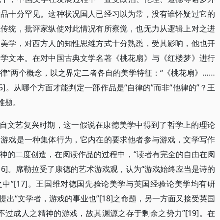
作品十分罕见。这种状况国人已经习以为常，没有谁怀疑过它的
维传统，批评家纵使对此情况有所察觉，也无力从逻辑上对之进
、美学，对西方人的知性思维方式十分熟悉，受其影响，他也开
文学文本。在对中国古典文学名著《桃花扇》与《红楼梦》进行
他律”两个概念，以之界定二者各自的美学特征：“《桃花扇》……
5]。从哪个方面才能判定一部作品是“自律的”而非“他律的”？王
难题。
始自文艺复兴时期，这一假说在康德美学中得到了哲学上的理论
，游戏是一种集体行为，它内在的要求他者参与游戏，文学写作
神的二度创造，在阅读作品的过程中，“读者有完全的自由在阅
16]。席勒拉受了康德的艺术游戏观，认为“游戏始终应当是诗的
中”[17]。王国维对德国先验论美学与英国经验论美学均有研
出“文学者，游戏的事业也”[18]之命题，另一方面又接受英国
过成人之精神的游戏，故其渊源之存于剩余之势力”[19]。在