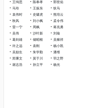
王缉思
陈奉孝
郭世佑
马玲
王振东
狄马
袁伟时
史啸虎
熊培云
秋风
刘小枫
孟令伟
雷一宁
周枫
蒋兆勇
吴伟
沙叶新
刘瑜
葛剑雄
储昭根
吴稼祥
许之远
袁刚
杨小凯
吴励生
朱学勤
潘维
郑秉文
莫于川
羽之野
谢志浩
孙立平
杨光