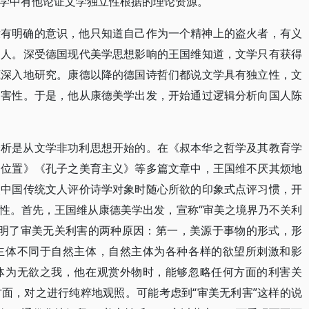
学中有他论证文学独立性根据的理论资源。
没有明确的意识，他只知道自己作为一个精神上的盗火者，有义
国人。深受德国现代美学思想影响的王国维知道，文学只有获得
底深入地研究。康德以降的德国诗哲们都说文学具有独立性，文
利害性。于是，他从康德美学出发，开始通过逻辑分析向国人陈
分析是从文学非功利思想开始的。在《叔本华之哲学及其教育学
之位置》《孔子之美育主义》等多篇文章中，王国维不厌其烦地
改中国传统文人评价诗学对象时随心所欲的印象式点评习惯，开
性。首先，王国维从康德美学出发，宣称“审美之境界乃不关利
点说明了审美无关利害的两种原因：第一，美源于事物的形式，形
主体不同于自然主体，自然主体为各种各样的欲望所刺激和影
体为无欲之我，他在观赏外物时，能够忽略任何方面的利害关
面，对之进行纯粹地观照。可能考虑到“审美无利害”这样的说