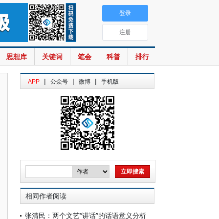
登录
注册
思想库
关键词
笔会
科普
排行
|
|
|
APP
公众号
微博
手机版
相同作者阅读
张清民：两个文艺“讲话”的话语意义分析