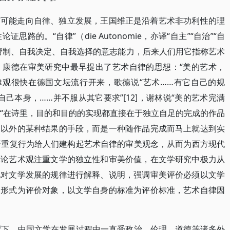
有可能走向自律、独立发展，王国维正是沿着艺术非功利性的理
路的。“自律”（die Autonomie，亦译“自主”“自治”“自
管制、自我决定、自我选择的意志能力，后来人们用它指称艺术
。康德在审美研究中最早提出了艺术自律的思想：“美的艺术，
自律观很快在德国文坛流行开来，歌德说“艺术……有它自己的规
它自己本身，……并不服从其它要求”[12]，谢林说“美的艺术完满
尔说“在诗里，目的和目的的实现都直接在于独立自足的完成的作品
围以外的某种结果的手段，而是一种随作品完成而马上就达到实
话语重复行为给人们建构起艺术自律的审美观念，从而为西方现代
律论艺术观注重文学的独立性和审美价值，在文学研究中极力从
此对文学发展的规律进行解释、说明，强调审美评价必须以文学
构形式为评价对象，以文学自身的标准为评价标准，艺术自律因
配下，中国文学在发展过程中一直受政治、伦理、道德等诸多外