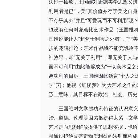
法过于抽象，王国维对康德美学思想又进
利用者是已”，美“其价值亦存于美之自身
不存乎其外”并且“可爱玩而不可利用”
也没有任何对象会比艺术作品（王国维称
国维说能让人“超然于利害之外者”，“非美
步的逻辑推论：艺术作品饿不能充饥冷不
神效果，却“无关于利用”，即无关于人与
而不可利用”由此能够成为“一切美术品之
离功利的目标，王国维因此断言“个人之
学”[7]；他视《红楼梦》为大艺术之
形上意味，其目标不在政治、社会、历史，
王国维对文学超功利特征的认识意
治、道德、伦理等因素捆绑得太紧，文
艺术走向思想解放提供了思想依据，也给
是通过拒绝或否定物质利益的法则而构成自