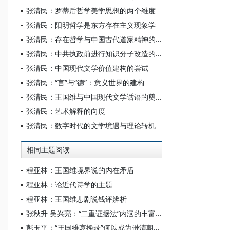
张清民：罗蒂后哲学美学思想的两个维度
张清民：阳明哲学是东方存在主义现象学
张清民：存在哲学与中国古代道家精神的遇合
张清民：中共执政前进行知识分子改造的文化言路分析
张清民：中国现代文学价值建构的尝试
张清民：“言”与“德”：意义世界的建构
张清民：王国维与中国现代文学话语的奠基
张清民：艺术解释的向度
张清民：数字时代的文学境遇与理论转机
相同主题阅读
程亚林：王国维境界说的内在矛盾
程亚林：论近代诗学的主题
程亚林：王国维悲剧说钱评辨析
张秋升 吴兴亮：“二重证据法”内涵的丰富发展及其备受关注的原因探析
彭玉平：“王国维哀挽录”何以成为逊清朝廷的政治斗争实录？