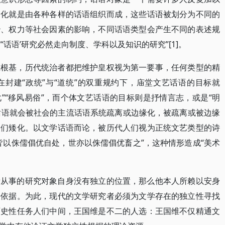
文化就是由各种各样的话语组织而成，这些话语被划分为不同的
治、权力等社会因素的影响，不同话语类型会产生不同的表述规
话语’研究必然走向制度、学科以及知识的研究”[1]。
维根基，历代统治者都把维护皇权视为第一要事，任何类型的精
封建“政统”与“道统”的双重规约下，庙堂文艺话语的目标就
教化”“移风易俗”，而个体文艺话语的目标则是抒情言志，或是“明
学话语就会被社会的主流话语系统疏离或边缘化，被疏离或被边缘
人们矮化。以文学话语而论，被历代人们视为正统文艺类型的诗
皆以侏儒倡优自处，世亦以侏儒倡优畜之”，这种情形造成“美术
所从事的研究对象自身没有独立的位置，那么他本人所赖以安身
法依据。为此，现代的文学研究者必须为文学存在的独立性寻找
历史性任务人们中间，王国维是不二的人选：王国维不仅精通文