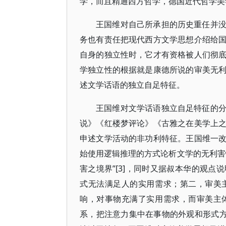
学，而且精通西方哲学，德国近代哲学美
王国维对自己所承担的历史重任并
务也有责任把现代西方文学思想介绍给
自身的独立性时，它才有资格被人们彻
学独立性的根据就是康德所说的审美无
述文学话语的独立自足特征。
王国维对文学话语独立自足特征的
说》《红楼梦评论》《古雅之在美学上
申述文学活动的非功利特征。王国维一
始使用逻辑推理的方式论析文学的无利害
害之境界”[3]，同时又据叔本华的观
式无法满足人的实用需求；第二，审美
响，对事物充满了实用需求，而审美主
系，把注意力集中在事物的外观和形式方