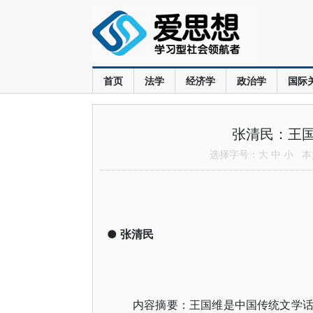
首页
法学
经济学
政治学
国际
张清民：王
选择字号：
大
中
小
本文
●
张清民
内容摘要：王国维是中国传统文学