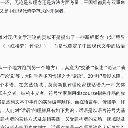
的一环。无论是从理念还是方法方面考量，王国维都具有双重角
又是中国现代诗学范式的开创者。
维对现代文学理论的贡献不是提出了一些新鲜概念（如“境界
如《〈红楼梦〉评论》），而是他奠定了中国现代文学的话语
sus（从一个地方跑到另一个地方），其意为“交谈”“叙述”“论证”“演
述”“论说”等，大陆学界多习惯译之为“话语”。20世纪后期以降，
个术语。在文艺领域，英美新批评理论家视话语为一种文体
式主义者、结构主义者、符号学家则用discourse指称作品的叙
后者是虚构文本中事件的实际编年顺序。而在语言学、传播学、修
，人们对“话语”的理解具有如下共识：话语是以语言符号为基
于建构者的言述方式及意指实践，又受建构者的立场、视域以及
、意识形态等因素的制约；话语对象是一个需要许多人反复加以