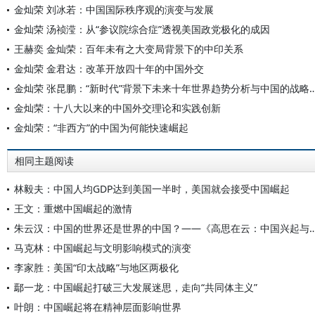
金灿荣 刘冰若：中国国际秩序观的演变与发展
金灿荣 汤祯滢：从“参议院综合症”透视美国政党极化的成因
王赫奕 金灿荣：百年未有之大变局背景下的中印关系
金灿荣 金君达：改革开放四十年的中国外交
金灿荣 张昆鹏：“新时代”背景下未来十年世界趋势
金灿荣：十八大以来的中国外交理论和实践创新
金灿荣：“非西方”的中国为何能快速崛起
相同主题阅读
林毅夫：中国人均GDP达到美国一半时，美国就会接受中国崛起
王文：重燃中国崛起的激情
朱云汉：中国的世界还是世界的中国？——《高思在云：中国兴起
马克林：中国崛起与文明影响模式的演变
李家胜：美国“印太战略”与地区两极化
鄢一龙：中国崛起打破三大发展迷思，走向“共同体主义”
叶朗：中国崛起将在精神层面影响世界