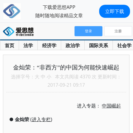
下载爱思想APP
立即下载
随时随地阅读精品文章
登录
注册
首页
法学
经济学
政治学
国际关系
社会学
金灿荣：“非西方”的中国为何能快速崛起
选择字号：
大
中
小
本文共阅读 4370 次 更新时间：
2017-09-21 09:17
进入专题：
中国崛起
●
金灿荣
(
进入专栏
)