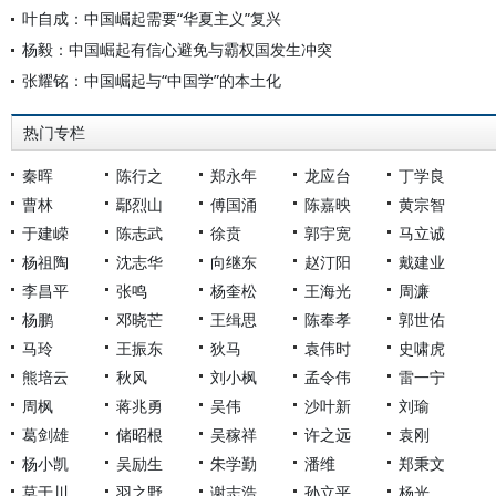
叶自成：中国崛起需要“华夏主义”复兴
杨毅：中国崛起有信心避免与霸权国发生冲突
张耀铭：中国崛起与“中国学”的本土化
热门专栏
秦晖
陈行之
郑永年
龙应台
丁学良
曹林
鄢烈山
傅国涌
陈嘉映
黄宗智
于建嵘
陈志武
徐贲
郭宇宽
马立诚
杨祖陶
沈志华
向继东
赵汀阳
戴建业
李昌平
张鸣
杨奎松
王海光
周濂
杨鹏
邓晓芒
王缉思
陈奉孝
郭世佑
马玲
王振东
狄马
袁伟时
史啸虎
熊培云
秋风
刘小枫
孟令伟
雷一宁
周枫
蒋兆勇
吴伟
沙叶新
刘瑜
葛剑雄
储昭根
吴稼祥
许之远
袁刚
杨小凯
吴励生
朱学勤
潘维
郑秉文
莫于川
羽之野
谢志浩
孙立平
杨光