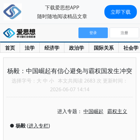
下载爱思想APP
立即下载
随时随地阅读精品文章
登录
注册
首页
法学
经济学
政治学
国际关系
社会学
杨毅：中国崛起有信心避免与霸权国发生冲突
选择字号：
大
中
小
本文共阅读 2683 次 更新时间：
2026-06-07 14:14
进入专题：
中国崛起
霸权主义
●
杨毅
(
进入专栏
)