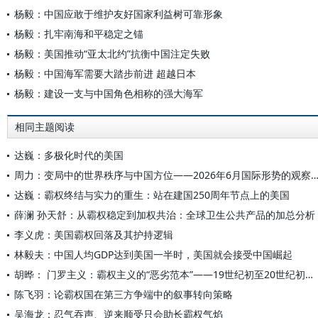
杨毅：中国应敢于维护友好国家利益树可靠形象
杨毅：扎牢南海和平稳定之锚
杨毅：美国推动“亚太北约”抗衡中国注定失败
杨毅：中国海军需要大踏步前进 超越日本
杨毅：建设一支与中国角色相称的强大海军
相同主题阅读
达巍：多极化时代的美国
周力：变局中的世界秩序与中国方位——2026年6月国际形势的观
达巍：霸权终结与实力的重生：站在建国250周年节点上的美国
薛澜 孙天舒：从霸权稳定到加权共治：全球卫生公共产品的加总分析
李义虎：美国霸权回落及其护持逻辑
林毅夫：中国人均GDP达到美国一半时，美国就会接受中国崛起
胡晔： 门罗主义：霸权主义的“恶劣范本”——19世纪初至20世纪初门罗主义的演变与实践
陈飞羽：论霸权国在第三方争端中的叙事转向策略
吴海龙：忍气吞声、逆来顺受只会助长霸权气焰