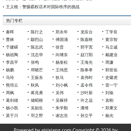
王义桅：警惕霸权话术对国际秩序的挑战
热门专栏
秦晖
陈行之
郑永年
龙应台
丁学良
曹林
鄢烈山
傅国涌
陈嘉映
黄宗智
于建嵘
陈志武
徐贲
郭宇宽
马立诚
杨祖陶
沈志华
向继东
赵汀阳
戴建业
李昌平
张鸣
杨奎松
王海光
周濂
杨鹏
邓晓芒
王缉思
陈奉孝
郭世佑
马玲
王振东
狄马
袁伟时
史啸虎
熊培云
秋风
刘小枫
孟令伟
雷一宁
周枫
蒋兆勇
吴伟
沙叶新
刘瑜
葛剑雄
储昭根
吴稼祥
许之远
袁刚
杨小凯
吴励生
朱学勤
潘维
郑秉文
莫于川
羽之野
谢志浩
孙立平
杨光
Powered by aisixiang.com Copyright © 2026 by